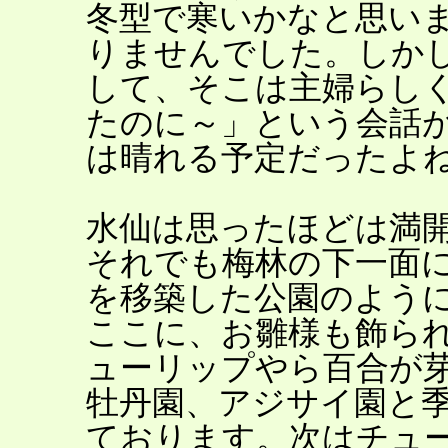
冬型で寒いかなと思い
りませんでした。しか
して、そこは主婦らし
たのに～」という会話
は晴れる予定だったよ
水仙は思ったほどは満
それでも梅林の下一面
を移築した公園のよう
ここに、お雛様も飾ら
ューリップやら百合が
牡丹園、アジサイ園と
ております。次はチュ