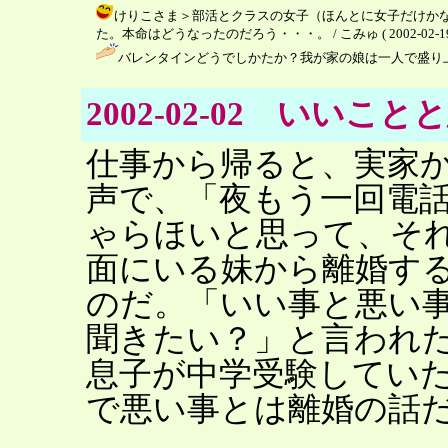
けりこさま＞部活とクラスの女子（ほんとに女子だけか
た。本命はどうなったのだろう・・・。 / こみゅ ( 2002-02-19 1
バレンタインどうでしかたか？我が家の娘は一人で盛り上
2002-02-02 いい
仕事から帰ると、実家
声で、「夜もう一回電
ゃらほいと思って、そ
面にいる妹から離婚す
のだ。「いい事と悪い
聞きたい？」と言われ
息子が中学受験してい
で悪い事とは離婚の話