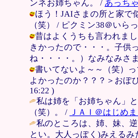
ンネお姉ちゃん。 /
あっち
ほう！JAIさまの所と家
（笑） / ピクミン38＠いらっしゃいま
昔はよくうちも言われまし
きかったので・・・。子供
ね・・・・。）なみなみさま / ピクミ
書いてないよ～～（笑）っ
よかったのか？？？＞おぽぴさま /
16:22 )
私は姉を「お姉ちゃん」
（笑）。 /
ＪＡＩ＠はじめま
私のところは、姉、妹、逆に
とい。大人っぽく)みえるみ