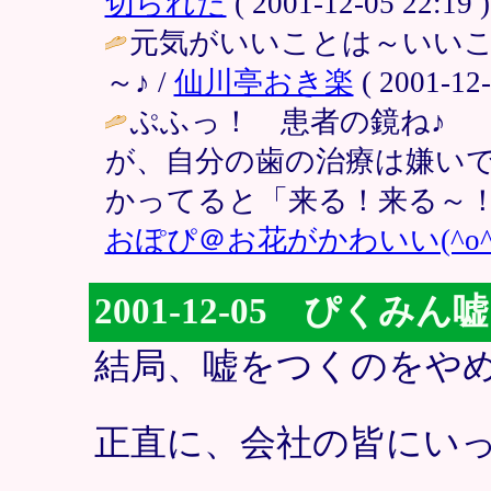
切られた
( 2001-12-05 22:19 )
元気がいいことは～いいこ
～♪ /
仙川亭おき楽
( 2001-12-
ぷふっ！ 患者の鏡ね♪
が、自分の歯の治療は嫌い
かってると「来る！来る～！
おぽぴ＠お花がかわいい(^o^
2001-12-05 ぴく
結局、嘘をつくのをや
正直に、会社の皆にい