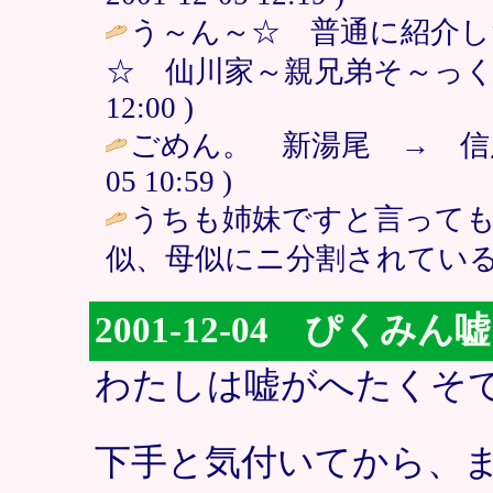
う～ん～☆ 普通に紹介
☆ 仙川家～親兄弟そ～っくり～♪ 
12:00 )
ごめん。 新湯尾 → 信
05 10:59 )
うちも姉妹ですと言って
似、母似にニ分割されている
2001-12-04 ぴくみ
わたしは嘘がへたくそ
下手と気付いてから、