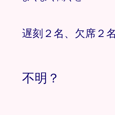
遅刻２名、欠席２
不明？