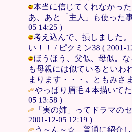
本当に信じてくれなかっ
あ、あと「主人」も使った事無い！雅
05 14:25 )
考え込んで、損しました。
い！！ / ピクミン38 ( 2001-12-0
ほうほう、父似、母似。な
も母親には似ているといわ
まります・・・。ともみさま / ピクミ
やっぱり眉毛４本描いてた
05 13:58 )
「実の姉」ってドラマのセリ
2001-12-05 12:19 )
う～ん～☆ 普通に紹介