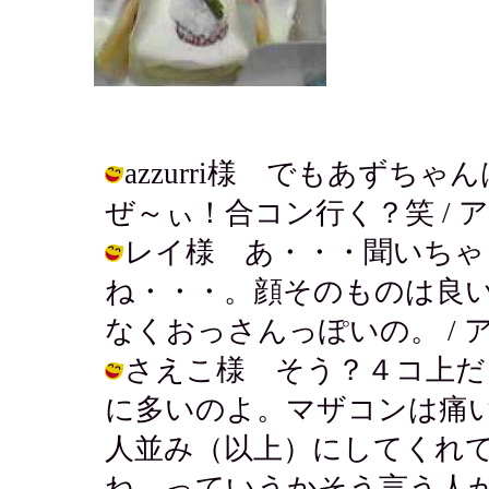
azzurri様 でもあず
ぜ～ぃ！合コン行く？笑 / アキ ( 20
レイ様 あ・・・聞いちゃ
ね・・・。顔そのものは良
なくおっさんっぽいの。 / アキ ( 2
さえこ様 そう？４コ上だ
に多いのよ。マザコンは痛
人並み（以上）にしてくれ
ね。っていうかそう言う人が