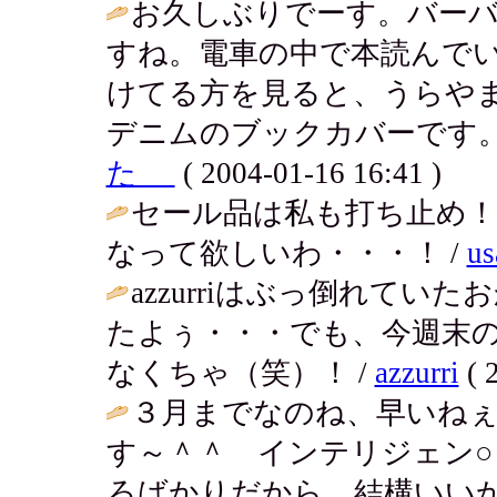
お久しぶりでーす。バー
すね。電車の中で本読んで
けてる方を見ると、うらや
デニムのブックカバーです。
た
( 2004-01-16 16:41 )
セール品は私も打ち止め！
なって欲しいわ・・・！ /
us
azzurriはぶっ倒れて
たよぅ・・・でも、今週末
なくちゃ（笑）！ /
azzurri
( 
３月までなのね、早いねぇ
す～＾＾ インテリジェン
ろばかりだから、結構いいか