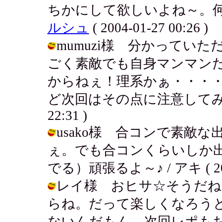
ちかにして欲しいよね～。何
ルシュ
( 2004-01-27 00:26 )
mumuzi様 分かってい
ごく素敵でも自身マンマン
からねぇ！理系かぁ・・・
ど次回はその点に注意してみてみるよ
22:31 )
usako様 合コンで素敵
ぇ。でも合コンくらいしか
でる）頑張るよ～♪ / アキ ( 2004-
レイ様 おヒサ☆そうだね
らね。だって楽しくなろう
ないんだもん。次回レポもお楽しみに