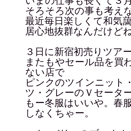
いまの仕事も長くて３
そろそろ次の事も考え
最近毎日楽しくて和気
居心地抜群なんだけど
３日に新宿初売りツア
またもやセール品を買
ない店で
ピンクのツインニット
ツ・グレーのＶセータ
もー冬服はいいや。春
しなくちゃー。