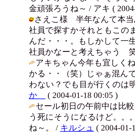
金頑張ろうね～ / アキ ( 2004-01
さえこ様 半年なんて本当
社員で探すかそれともこの
んだ・・・。もしかして一
社員かなーと考えちゃう 笑 / アキ (
アキちゃん今年も宜しく
かる・・（笑）じゃぁ混ん
わない？でも目が行くのは明
か
( 2004-01-18 00:05 )
セール初日の午前中は比較
う死にそうになるけど。。
ね～。 /
キルシュ
( 2004-01-1