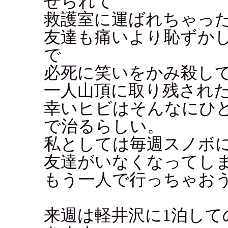
せられて
救護室に運ばれちゃっ
友達も痛いより恥ずか
で
必死に笑いをかみ殺し
一人山頂に取り残され
幸いヒビはそんなにひど
で治るらしい。
私としては毎週スノボ
友達がいなくなってし
もう一人で行っちゃお
来週は軽井沢に1泊し