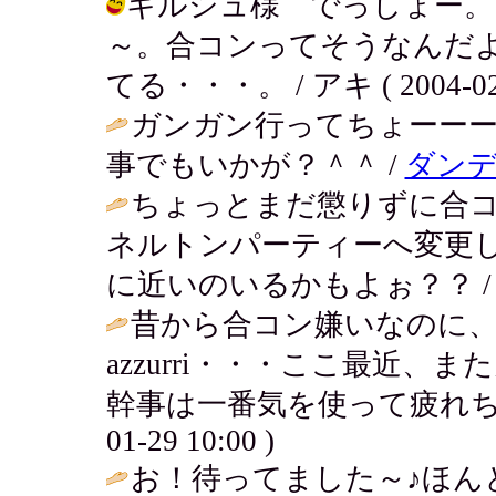
キルシュ様 でっしょー。
～。合コンってそうなんだ
てる・・・。 / アキ ( 2004-02-0
ガンガン行ってちょーー
事でもいかが？＾＾ /
ダンデ
ちょっとまだ懲りずに合
ネルトンパーティーへ変更
に近いのいるかもよぉ？？ 
昔から合コン嫌いなのに
azzurri・・・ここ最近
幹事は一番気を使って疲れち
01-29 10:00 )
お！待ってました～♪ほん