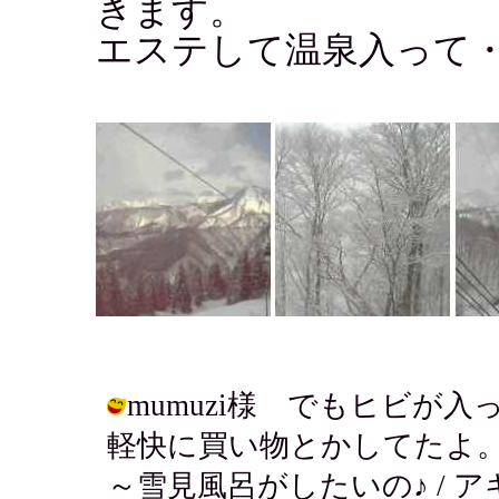
きます。
エステして温泉入って・
mumuzi様 でもヒビが
軽快に買い物とかしてたよ
～雪見風呂がしたいの♪ / アキ ( 20