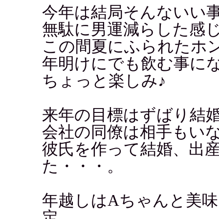
今年は結局そんないい
無駄に男運減らした感
この間夏にふられたホ
年明けにでも飲む事に
ちょっと楽しみ♪
来年の目標はずばり結
会社の同僚は相手もい
彼氏を作って結婚、出
た・・・。
年越しはAちゃんと美
定。