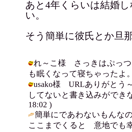
あと4年くらいは結婚
い。
そう簡単に彼氏とか旦
れ～こ様 さっきはぷっつ
も眠くなって寝ちゃったよ。 / アキ (
usako様 URLありが
してないと書き込みができないのかな
18:02 )
簡単にであわないもんな
ここまでくると 意地でも幸