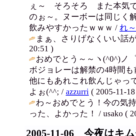
ぇ～ そろそろ また本気
のぉ～。ヌーボーは同じく解
飲みやすかったｗｗｗ /
れ
まぁ、さりげなくいい話が
20:51 )
おめでとう～～ヽ(^0^)ノ゜
ボジョレーは解禁の4時間
他にもあれこれ飲んじゃっ
よぉ(^^; /
azzurri
( 2005-11-18 
わ～おめでとう！今の気
った、よかった！ / usako ( 2005
2005-11-06 今夜はキ