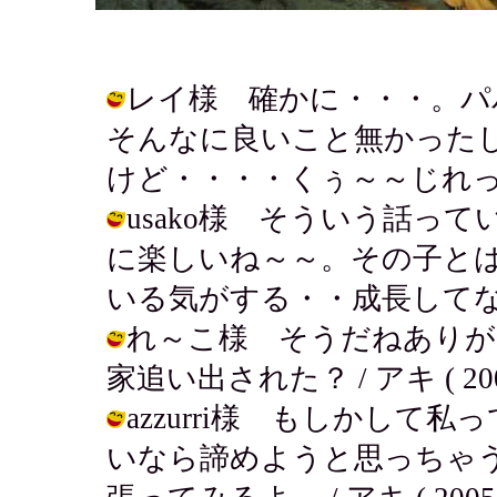
レイ様 確かに・・・。パ
そんなに良いこと無かった
けど・・・・くぅ～～じれったい！！ /
usako様 そういう話っ
に楽しいね～～。その子とは
いる気がする・・成長してないよー。 /
れ～こ様 そうだねありが
家追い出された？ / アキ ( 2005-1
azzurri様 もしかし
いなら諦めようと思っちゃ