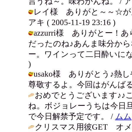
言うね～。味わかんね。 / アキ ( 20
レイ様 ありがと～～☆が
アキ ( 2005-11-19 23:16 )
azzurri様 ありがと
だったのね♪あんま味分か
ー。ワインって二日酔いになるよね？！
)
usako様 ありがとう♪
尊敬するよ。今回はがんばる！ / アキ 
おめでとうございます♪♪
ね。ボジョレーうちは今日
で今日解禁予定です。 /
ムム
クリスマス用彼GET オメ