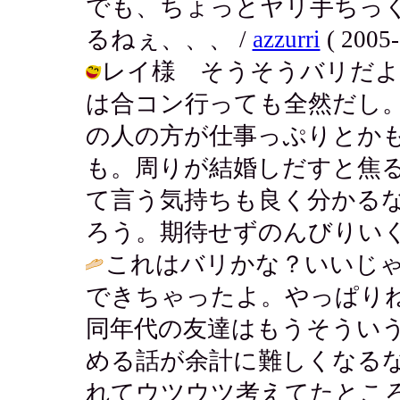
でも、ちょっとヤリ手ちっ
るねぇ、、、 /
azzurri
( 2005-
レイ様 そうそうバリだよ
は合コン行っても全然だし
の人の方が仕事っぷりとか
も。周りが結婚しだすと焦
て言う気持ちも良く分かる
ろう。期待せずのんびりいくよ～☆ / 
これはバリかな？いいじゃ
できちゃったよ。やっぱり
同年代の友達はもうそうい
める話が余計に難しくなる
れてウツウツ考えてたところ