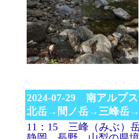
2024-07-29 南アル
北岳→間ノ岳→三峰岳
11：15 三峰（みぶ）岳
静岡、長野、山梨の県