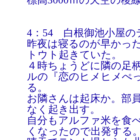
4：54 白根御池小屋
昨夜は寝るのが早かっ
トウト起きていた。
４時ちょうどに隣の足
ルの『恋のヒメヒメぺ
る。
お隣さんは起床か。部
なく起き出す。
自分もアルファ米を食
くなったので出発す