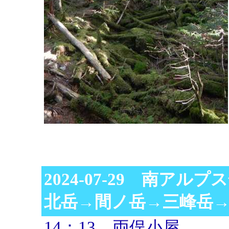
2024-07-29 南アル
北岳→間ノ岳→三峰岳
14：13 両俣小屋