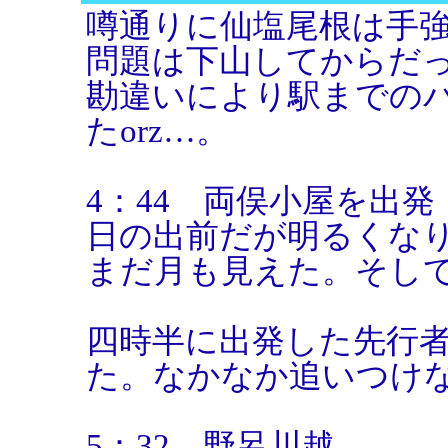
噂通りに仙塩尾根は手
問題は下山してからだ
勘違いにより駅までの
たorz…。
4：44 両俣小屋を出発
日の出前だが明るくな
まだ月も見えた。そし
四時半に出発した先行
た。なかなか追いつけ
5：32 野呂川越