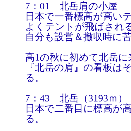
7：01 北岳肩の小屋
日本で一番標高が高い
よくテントが飛ばされる
自分も設営＆撤収時に
高1の秋に初めて北岳に
『北岳の肩』の看板は
る。
7：43 北岳（3193ｍ）
日本で二番目に標高が
る。