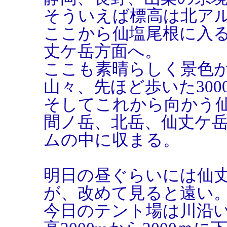
そういえば標高は北ア
ここから仙塩尾根に入
丈ケ岳方面へ。
ここも素晴らしく景色
山々、先ほど歩いた300
そしてこれから向かう
間ノ岳、北岳、仙丈ケ
ムの中に収まる。
明日の昼ぐらいには仙
が、改めて見ると遠い
今日のテント場は川沿