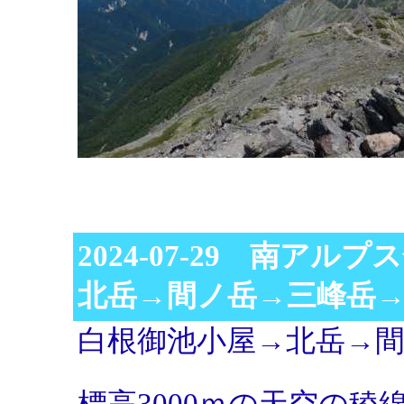
2024-07-29 南アル
北岳→間ノ岳→三峰岳
白根御池小屋→北岳→
標高3000ｍの天空の稜