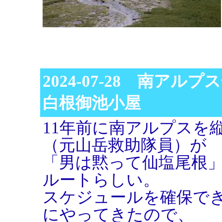
2024-07-28 南アル
白根御池小屋
11年前に南アルプスを
（元山岳救助隊員）が
「男は黙って仙塩尾根
ルートらしい。
スケジュールを確保で
にやってきたので、