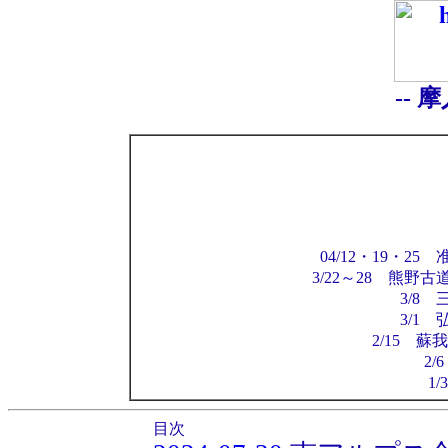
-- 
04/12・19・
3/22～28 熊野
3/8
3/1
2/15 
2/
1
目次