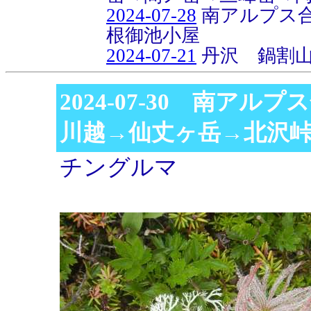
2024-07-28
南アルプス合
根御池小屋
2024-07-21
丹沢 鍋割
2024-07-30 南アル
川越→仙丈ヶ岳→北沢
チングルマ