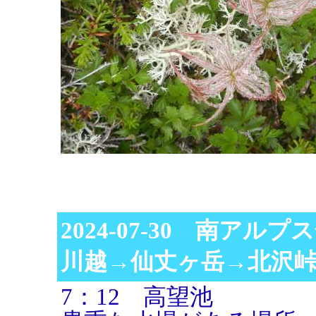
2024-07-30 南アル
川越→仙丈ヶ岳→北沢
7：12 高望池