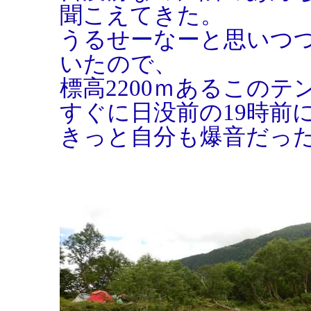
聞こえてきた。
うるせーなーと思いつ
いたので、
標高2200ｍあるこの
すぐに日没前の19時前
きっと自分も爆音だっ