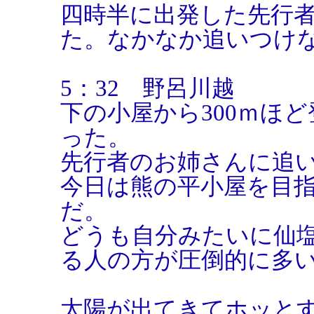
四時半に出発した先行
た。なかなか追いつけ
5：32 野呂川越
下の小屋から300ｍほ
った。
先行者のお姉さんに追
今日は熊の平小屋を目
だ。
どうも自分みたいに仙
る人の方が圧倒的に多
太陽が出てきてホッと