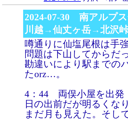
2024-07-30 南アル
川越→仙丈ヶ岳→北沢
噂通りに仙塩尾根は手
問題は下山してからだ
勘違いにより駅までの
たorz…。
4：44 両俣小屋を出発
日の出前だが明るくな
まだ月も見えた。そし