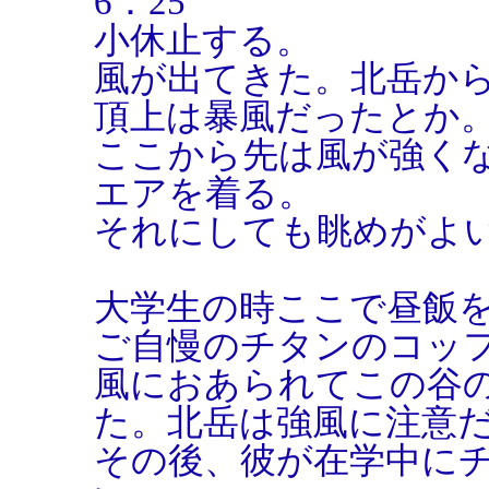
6：25
小休止する。
風が出てきた。北岳か
頂上は暴風だったとか
ここから先は風が強く
エアを着る。
それにしても眺めがよ
大学生の時ここで昼飯
ご自慢のチタンのコッ
風におあられてこの谷
た。北岳は強風に注意
その後、彼が在学中に