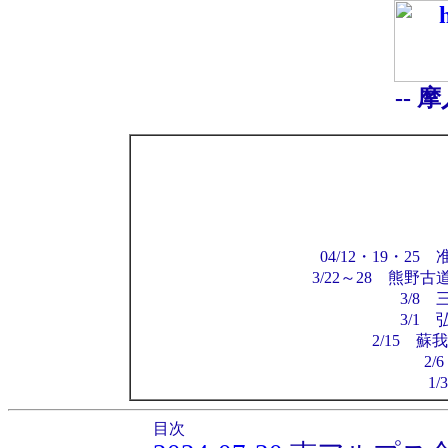
-- 
04/12・19・
3/22～28 熊野
3/8
3/1
2/15 
2/
1
目次