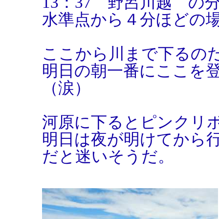
13：37 野呂川越 の
水準点から４分ほどの
ここから川まで下るの
明日の朝一番にここを
（涙）
河原に下るとピンクリ
明日は夜が明けてから
だと迷いそうだ。