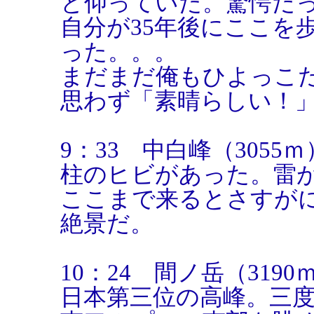
と仰っていた。驚愕だ
自分が35年後にここを
った。。。
まだまだ俺もひよっこ
思わず「素晴らしい！
9：33 中白峰（3055ｍ
柱のヒビがあった。雷
ここまで来るとさすが
絶景だ。
10：24 間ノ岳（3190
日本第三位の高峰。三