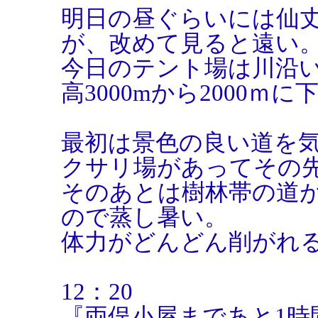
明日の昼ぐらいには仙
が、改めて見ると遠い
今日のテント場は川沿
高3000mから2000ｍ
最初は景色の良い道を
クサリ場があってその
そのあとは樹林帯の道
ので蒸し暑い。
体力がどんどん削がれ
12：20
『両俣小屋まであと1時