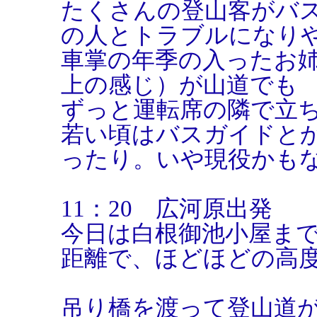
たくさんの登山客がバ
の人とトラブルになり
車掌の年季の入ったお姉
上の感じ）が山道でも
ずっと運転席の隣で立
若い頃はバスガイドと
ったり。いや現役かも
11：20 広河原出発
今日は白根御池小屋まで
距離で、ほどほどの高
吊り橋を渡って登山道