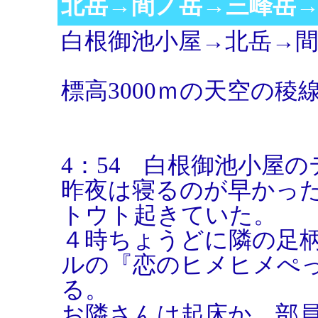
北岳→間ノ岳→三峰岳
白根御池小屋→北岳→
標高3000ｍの天空の稜
4：54 白根御池小屋
昨夜は寝るのが早かっ
トウト起きていた。
４時ちょうどに隣の足
ルの『恋のヒメヒメぺ
る。
お隣さんは起床か。部