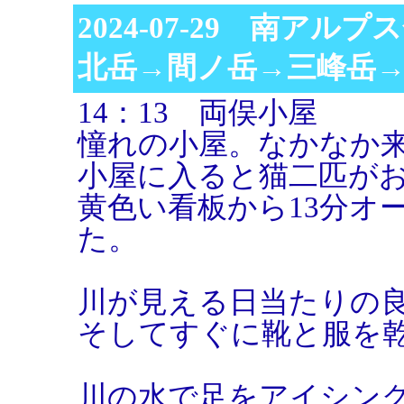
2024-07-29 南アル
北岳→間ノ岳→三峰岳
14：13 両俣小屋
憧れの小屋。なかなか
小屋に入ると猫二匹が
黄色い看板から13分オ
た。
川が見える日当たりの
そしてすぐに靴と服を
川の水で足をアイシン