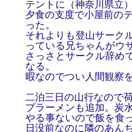
テントに（神奈川県立
夕食の支度で小屋前の
った。
それよりも登山サーク
っている兄ちゃんがウ
さっさとサークル辞め
なる。
暇なのでつい人間観察
二泊三日の山行なので
プラーメンも追加。炭
やる事ないので飯を食
日没前なのに隣のあん