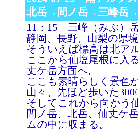
北岳→間ノ岳→三峰岳
11：15 三峰（みぶ）岳
静岡、長野、山梨の県
そういえば標高は北ア
ここから仙塩尾根に入
丈ケ岳方面へ。
ここも素晴らしく景色
山々、先ほど歩いた300
そしてこれから向かう
間ノ岳、北岳、仙丈ケ
ムの中に収まる。