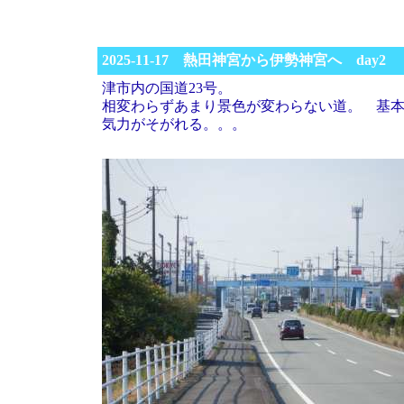
2025-11-17 熱田神宮から伊勢神宮へ day2
津市内の国道23号。
相変わらずあまり景色が変わらない道。 基
気力がそがれる。。。