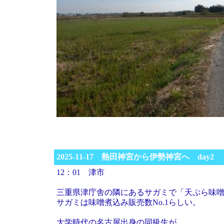
2025-11-17 熱田神宮から伊勢神宮へ day2
12：01 津市
三重県津庁舎の隣にあるサガミで「天ぷら味
サガミは味噌煮込み販売数No.1らしい。
大学時代の名古屋出身の同級生が、