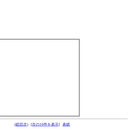
(総目次)
[次の10件を表示]
表紙