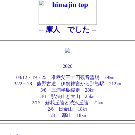
-- 摩人 でした --
2026
04/12・19・25 准秩父三十四観音霊場 79㎞
3/22～28 熊野古道 伊勢神宮から那智駅 212㎞
3/8 三浦半島縦走 28㎞
3/1 弘法山と大山 25㎞
2/15 蘇我丘陵と渋沢丘陵 21㎞
2/6 日金山 18㎞
1/31 幕山 18㎞