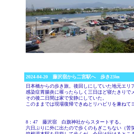
2024-04-20 藤沢宿から二宮駅へ 歩き23㎞
日本橋からの歩き旅。後回しにしていた地元エ
感染症胃腸炎に罹ったらしく三日ほど寝たきりで
その後二日間は家で安静にしていた。
このままでは現場復帰できぬとリハビリを兼ねて
8：47 藤沢宿 白旗神社からスタートする。
六日ぶりに外に出たので歩くのもぎこちない（苦
箱根湯本駅を目指して歩くが、今日は行けるとこ