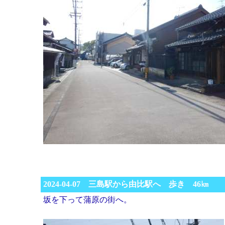
2024-04-07 三島駅から由比駅へ 歩き 46㎞
坂を下って蒲原の街へ。