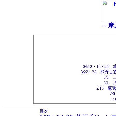
-- 
04/12・19・
3/22～28 熊野
3/8
3/1
2/15 
2/
1
目次