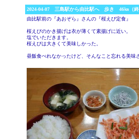
2024-04-07 三島駅から由比駅へ 歩き 46㎞（
由比駅前の『あおぞら』さんの『桜えび定食』
桜えびのかき揚げは衣が薄くて素揚げに近い。
塩でいただきます。
桜えびは大きくて美味しかった。
昼飯食べれなかったけど、そんなこと忘れる美味