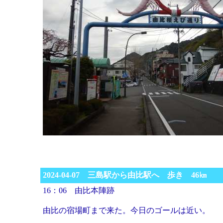
2024-04-07 三島駅から由比駅へ 歩き 46㎞
16：06 由比本陣跡
由比の宿場町まで来た。今日のゴールは近い。