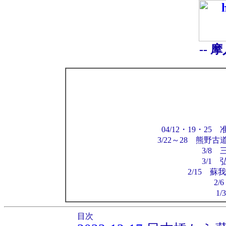
-- 
04/12・19・
3/22～28 熊野
3/8
3/1
2/15 
2/
1
目次