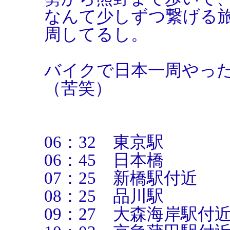
なんて少しずつ繋げる
周してるし。
バイクで日本一周やっ
（苦笑）
06：32 東京駅
06：45 日本橋
07：25 新橋駅付近
08：25 品川駅
09：27 大森海岸駅付