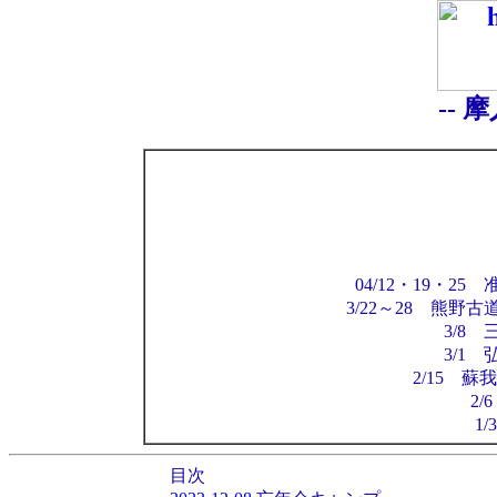
-- 
04/12・19・
3/22～28 熊野
3/8
3/1
2/15 
2/
1
目次