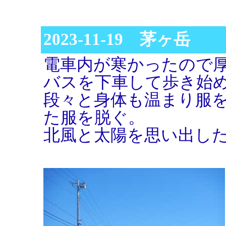
2023-11-19 茅ヶ岳
電車内が寒かったので
バスを下車して歩き始
段々と身体も温まり服
た服を脱ぐ。
北風と太陽を思い出し