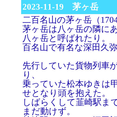
2023-11-19 茅ヶ岳
二百名山の茅ヶ岳（170
茅ヶ岳は八ヶ岳の隣に
八ヶ岳と呼ばれたり。
百名山で有名な深田久
先行していた貨物列車
り、
乗っていた松本ゆきは
せとなり頭を抱えた。
しばらくして韮崎駅ま
まだ動けず。