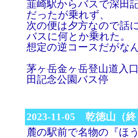
韮崎駅からバスで深田
だったが乗れず、
次の便は夕方なので話
バスに何とか乗れた。
想定の逆コースだがな
茅ヶ岳金ヶ岳登山道入
田記念公園バス停
2023-11-05 乾徳山（
麓の駅前で名物の『ほ