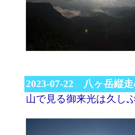
2023-07-22 八ヶ岳縦走d
山で見る御来光は久し