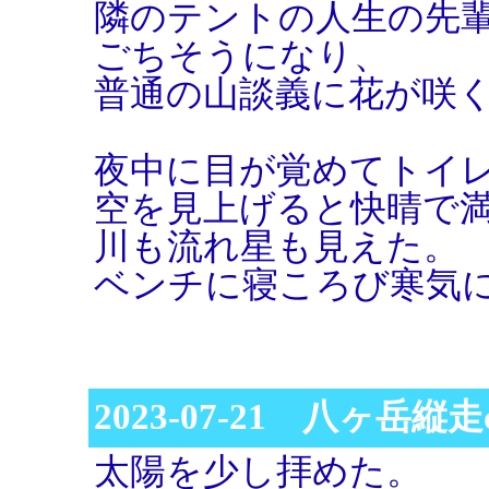
隣のテントの人生の先
ごちそうになり、
普通の山談義に花が咲
夜中に目が覚めてトイ
空を見上げると快晴で
川も流れ星も見えた。
ベンチに寝ころび寒気
2023-07-21 八ヶ岳縦
太陽を少し拝めた。