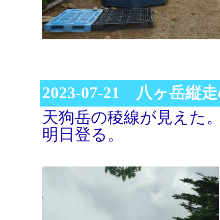
2023-07-21 八ヶ岳縦走d
天狗岳の稜線が見えた
明日登る。