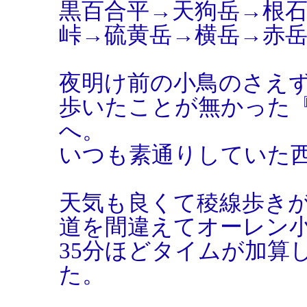
黒百合平→天狗岳→根
峠→硫黄岳→横岳→赤
夜明け前の小鳥のさえ
歩いたことが無かった
へ。
いつも素通りしていた
天気も良くて稜線歩き
道を間違えてオーレン
35分ほどタイムが加算
た。