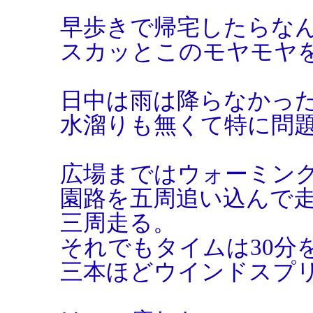
早歩きで帰宅したらな
スカッとこのモヤモヤ
日中は雨は降らなかっ
水溜りも無くて特に問
広場まではウォーミン
園路を五周追い込んで
三周走る。
それでもタイムは30分
三本ほどウインドスプ