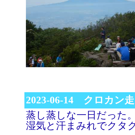
2023-06-14 クロカン走
蒸し蒸しな一日だった
湿気と汗まみれでクタ