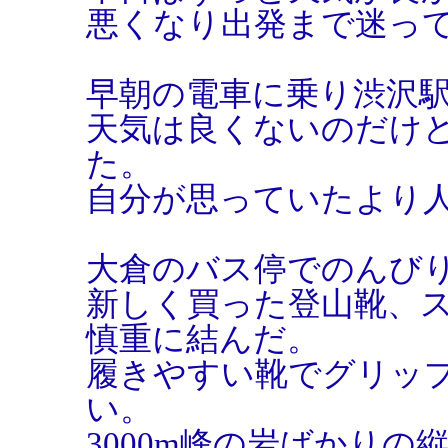
悪くなり出発まで迷っ
早朝の電車に乗り渋沢
天気は良くないのだけ
た。
自分が思っていたより
大倉のバス停でのんび
新しく買った登山靴、ス
慎重に結んだ。
履きやすい靴でグリッ
い。
3000m峰の岩ばかり