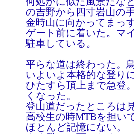
何処かに似た風景だな
の吉野から四寸岩山の
金時山に向かってまっ
ゲート前に着いた。マ
駐車している。
平らな道は終わった。
いよいよ本格的な登り
ひたすら頂上まで急登
くなった。
登山道だったところは
高校生の時MTBを担い
ほとんど記憶にない。