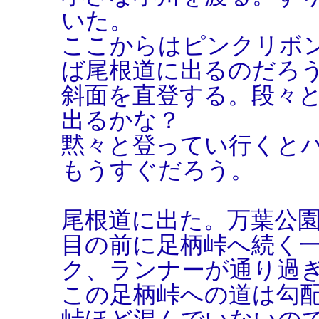
いた。
ここからはピンクリボ
ば尾根道に出るのだろ
斜面を直登する。段々
出るかな？
黙々と登ってい行くと
もうすぐだろう。
尾根道に出た。万葉公
目の前に足柄峠へ続く
ク、ランナーが通り過
この足柄峠への道は勾