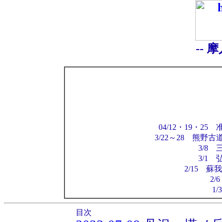
-- 
04/12・19・
3/22～28 熊野
3/8
3/1
2/15 
2/
1
目次