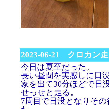
2023-06-21 クロカン走
今日は夏至だった。
長い昼間を実感しに日
家を出て30分ほどで日
せっせと走る。
7周目で日没となりその