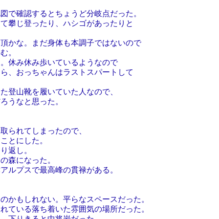
で確認するとちょうど分岐点だった。
攀じ登ったり、ハシゴがあったりと
かな。まだ身体も本調子ではないので
む。
休み休み歩いているようなので
、おっちゃんはラストスパートして
登山靴を履いていた人なので、
んだろうなと思った。
られてしまったので、
ことにした。
り返し。
の森になった。
ルプスで最高峰の貫禄がある。
かもしれない。平らなスペースだった。
ている落ち着いた雰囲気の場所だった。
下りきると中将岩だった。