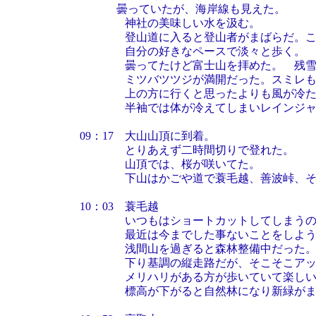
曇っていたが、海岸線も見えた。
神社の美味しい水を汲む。
登山道に入ると登山者がまばらだ。こん
自分の好きなペースで淡々と歩く。
曇ってたけど富士山を拝めた。 残雪の
ミツバツツジが満開だった。スミレもあ
上の方に行くと思ったよりも風が冷た
半袖では体が冷えてしまいレインジャケ
09：17 大山山頂に到着。
とりあえず二時間切りで登れた。
山頂では、桜が咲いてた。
下山はかごや道で蓑毛越、善波峠、そし
10：03 蓑毛越
いつもはショートカットしてしまうの
最近は今までした事ないことをしようと
浅間山を過ぎると森林整備中だった。丸
下り基調の縦走路だが、そこそこアップ
メリハリがある方が歩いていて楽しい
標高が下がると自然林になり新緑がまぶ