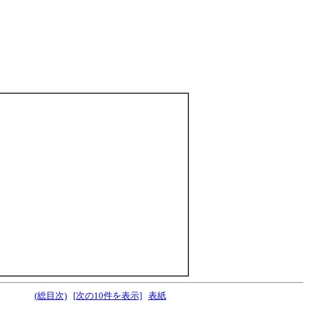
(総目次)
[次の10件を表示]
表紙