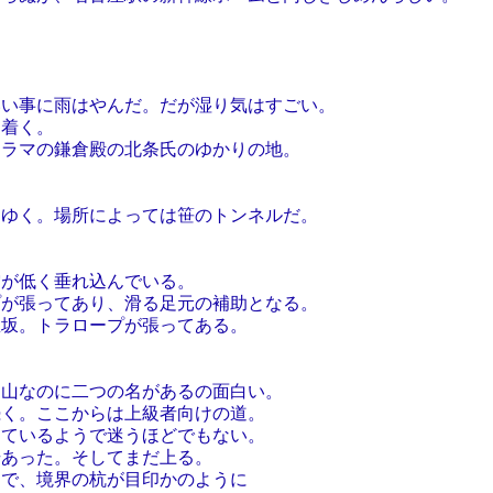
。
事に雨はやんだ。だが湿り気はすごい。
着く。
マの鎌倉殿の北条氏のゆかりの地。
く。場所によっては笹のトンネルだ。
低く垂れ込んでいる。
張ってあり、滑る足元の補助となる。
。トラロープが張ってある。
なのに二つの名があるの面白い。
。ここからは上級者向けの道。
いるようで迷うほどでもない。
った。そしてまだ上る。
、境界の杭が目印かのように