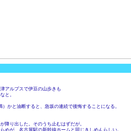
沼津アルプスで伊豆の山歩きも
かなと。
未満）かと油断すると、急坂の連続で後悔することになる。
雨が降り出した。そのうち止むはずだが。
知らぬが、名古屋駅の新幹線ホームと同じきしめんらしい。