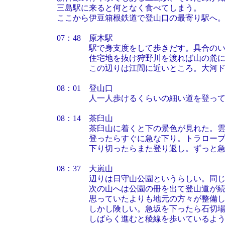
三島駅に来ると何となく食べてしまう。
ここから伊豆箱根鉄道で登山口の最寄り駅へ
07：48 原木駅
駅で身支度をして歩きだす。具合のいい
住宅地を抜け狩野川を渡れば山の麓に
この辺りは江間に近いところ。大河ドラ
08：01 登山口
人一人歩けるくらいの細い道を登ってゆ
08：14 茶臼山
茶臼山に着くと下の景色が見れた。雲が
登ったらすぐに急な下り。トラロープが
下り切ったらまた登り返し。ずっと急坂
08：37 大嵐山
辺りは日守山公園というらしい。同じ山
次の山へは公園の冊を出て登山道が続く
思っていたよりも地元の方々が整備して
しかし険しい。急坂を下ったら石切場あ
しばらく進むと稜線を歩いているようで