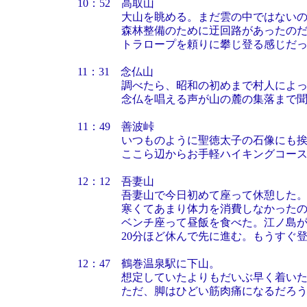
10：52 高取山
大山を眺める。まだ雲の中ではないので
森林整備のために迂回路があったのだが
トラロープを頼りに攀じ登る感じだっ
11：31 念仏山
調べたら、昭和の初めまで村人によって
念仏を唱える声が山の麓の集落まで聞こ
11：49 善波峠
いつものように聖徳太子の石像にも挨
ここら辺からお手軽ハイキングコースに
12：12 吾妻山
吾妻山で今日初めて座って休憩した。朝
寒くてあまり体力を消費しなかったの
ベンチ座って昼飯を食べた。江ノ島が見
20分ほど休んで先に進む。もうすぐ登
12：47 鶴巻温泉駅に下山。
想定していたよりもだいぶ早く着いた。
ただ、脚はひどい筋肉痛になるだろう