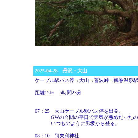
2025-04-28 丹沢・大山
ケーブル駅バス停→大山→善波峠→鶴巻温泉
距離15㎞ 5時間23分
07：25 大山ケーブル駅バス停を出発。
GWの合間の平日で天気が悪めだったの
いつものように男坂から登る。
08：10 阿夫利神社