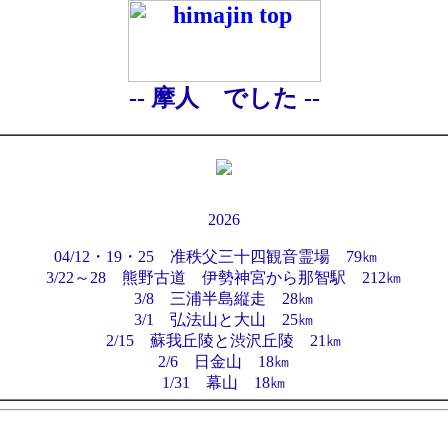
-- 摩人 でした --
2026
04/12・19・25 准秩父三十四観音霊場 79㎞
3/22～28 熊野古道 伊勢神宮から那智駅 212㎞
3/8 三浦半島縦走 28㎞
3/1 弘法山と大山 25㎞
2/15 蘇我丘陵と渋沢丘陵 21㎞
2/6 日金山 18㎞
1/31 幕山 18㎞