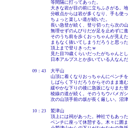
等間隔に打ってあった。
大きな岩が目の前に立ちふさがる。地図
分岐点からは岩が多くなり、手も使って
ちょっと楽しい道が続いた。
長い急登が続く、登り切ったら次の山頂
無理せずのんびりだが足を止めずに進
そのうち前を歩くおっちゃんが見えた。
まもなく抜いてしまうだろうと思ったら
頂上まで登りきったｗ
見た目70歳くらいだったがちゃんとした
日本アルプスとか歩いている人な
09：43 大平山
山頂に着くなりおっちゃんにベンチを取
しばらく下りだろうからそのまま進む
緩やかな下りの後に急坂になりまた登
稜線の道が続く。そのうちウバメガシ
次の山頂手前の坂が長く厳しい。沼津ア
10：23 鷲津山
頂上には祠があった。神社でもあったの
ベンチに座って休憩する。木々に囲まれ
小鷲津山からの下りがなかなかの急坂。