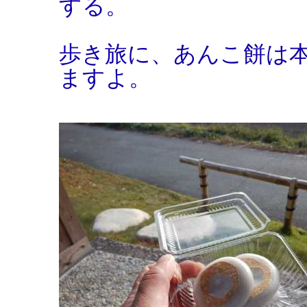
する。
歩き旅に、あんこ餅は
ますよ。