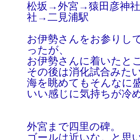
松坂→外宮→猿田彦神
社→二見浦駅
お伊勢さんをお参りし
ったが、
お伊勢さんに着いたと
その後は消化試合みた
海を眺めてもそんなに
いい感じに気持ちが冷
外宮まで四里の碑。
ゴールは近いな。と思