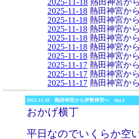
2025-11-18
熱田神宮から
2025-11-18
熱田神宮から
2025-11-18
熱田神宮から
2025-11-18
熱田神宮から
2025-11-18
熱田神宮から
2025-11-18
熱田神宮から
2025-11-18
熱田神宮から
2025-11-17
熱田神宮から
2025-11-17
熱田神宮から
2025-11-17
熱田神宮から
2025-11-18 熱田神宮から伊勢神宮へ day3
おかげ横丁
平日なのでいくらか空