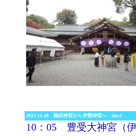
2025-11-18 熱田神宮から伊勢神宮へ day3
10：05 豊受大神宮（