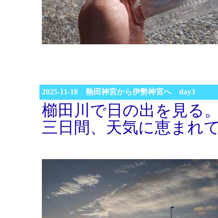
2025-11-18 熱田神宮から伊勢神宮へ day3
櫛田川で日の出を見る
三日間、天気に恵まれ