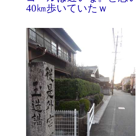
40㎞歩いていたｗ