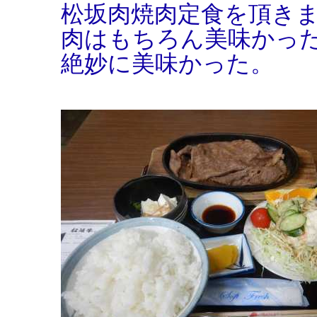
松坂肉焼肉定食を頂き
肉はもちろん美味かっ
絶妙に美味かった。