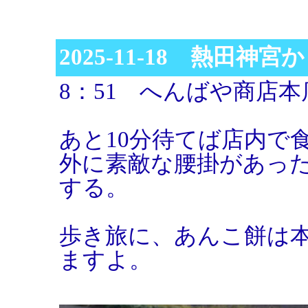
2025-11-18 熱田神
8：51 へんばや商店
あと10分待てば店内で
外に素敵な腰掛があっ
する。
歩き旅に、あんこ餅は
ますよ。