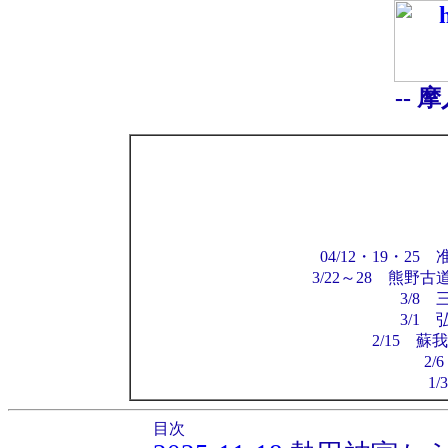
-- 
04/12・19・
3/22～28 熊野
3/8
3/1
2/15 
2/
1
目次