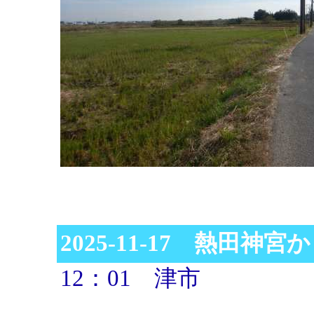
2025-11-17 熱田神
12：01 津市