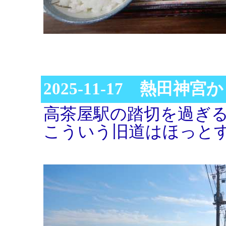
2025-11-17 熱田神
高茶屋駅の踏切を過ぎ
こういう旧道はほっと