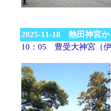
2025-11-18 熱田神
10：05 豊受大神宮（