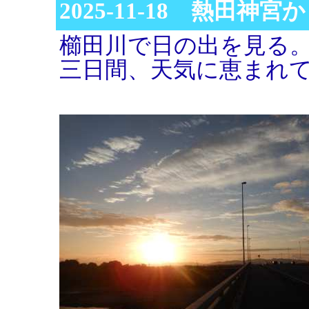
2025-11-18 熱田神
櫛田川で日の出を見る
三日間、天気に恵まれ