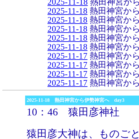
2025-11-18
熱田神宮から
2025-11-18
熱田神宮から
2025-11-18
熱田神宮から
2025-11-18
熱田神宮から
2025-11-18
熱田神宮から
2025-11-18
熱田神宮から
2025-11-17
熱田神宮から
2025-11-17
熱田神宮から
2025-11-17
熱田神宮から
2025-11-17
熱田神宮から
2025-11-18 熱田神宮から伊勢神宮へ day3
10：46 猿田彦神社
猿田彦大神は、ものご