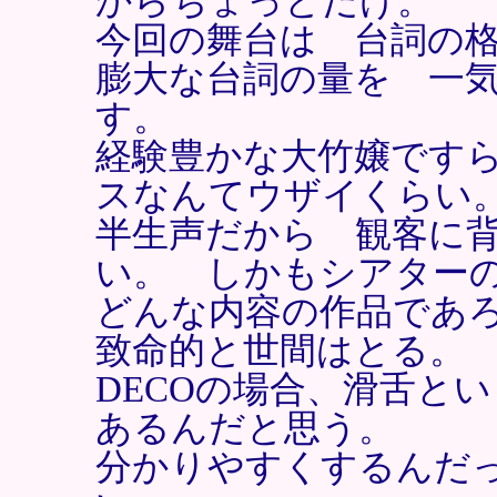
からちょっとだけ。
今回の舞台は 台詞の
膨大な台詞の量を 一
す。
経験豊かな大竹嬢です
スなんてウザイくらい
半生声だから 観客に
い。 しかもシアター
どんな内容の作品であ
致命的と世間はとる。
DECOの場合、滑舌と
あるんだと思う。
分かりやすくするんだ