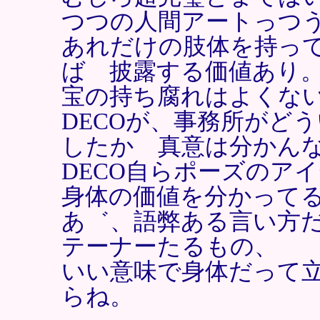
つつの人間アートっつ
あれだけの肢体を持っ
ば 披露する価値あり
宝の持ち腐れはよく
DECOが、事務所がど
したか 真意は分かん
DECO自らポーズのア
身体の価値を分かって
あ゛、語弊ある言い方
テーナーたるもの、
いい意味で身体だって
らね。