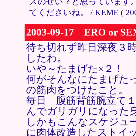
スのせい？と思っています
てくださいね。 / KEME ( 2003-0
2003-09-17 ERO or S
待ち切れず昨日深夜３
したわ。
いや～たまげた×２！
何がそんなにたまげた
の筋肉をつけたこと。
毎日 腹筋背筋腕立て
んでガリガリになった
しかもこんなスケジュ
に肉体改造したストイ