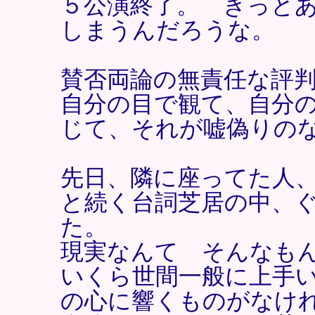
５公演終了。 きっと
しまうんだろうな。
賛否両論の無責任な評
自分の目で観て、自分
じて、それが嘘偽りの
先日、隣に座ってた人
と続く台詞芝居の中、
た。
現実なんて そんなも
いくら世間一般に上手
の心に響くものがなけ