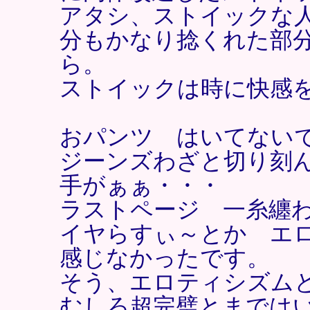
アタシ、ストイックな
分もかなり捻くれた部
ら。
ストイックは時に快感
おパンツ はいてな
ジーンズわざと切り刻
手がぁぁ・・・
ラストページ 一糸纏
イヤらすぃ～とか エ
感じなかったです。
そう、エロティシズム
むしろ超完璧とまでは