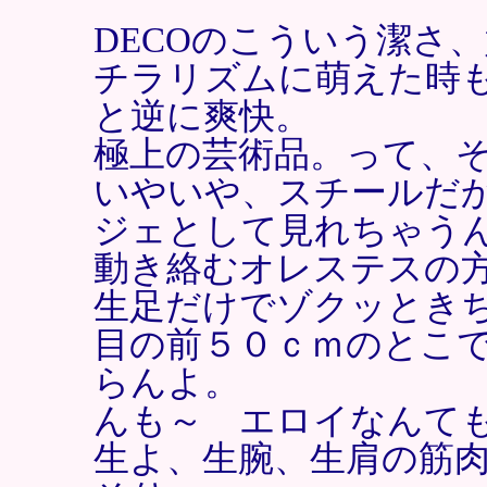
DECOのこういう潔さ
チラリズムに萌えた時
と逆に爽快。
極上の芸術品。って、
いやいや、スチールだ
ジェとして見れちゃう
動き絡むオレステスの
生足だけでゾクッとき
目の前５０ｃｍのとこ
らんよ。
んも～ エロイなんて
生よ、生腕、生肩の筋