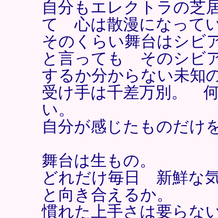
自分もエレクトラの芝
て 心は散漫になって
そのくらい舞台はシビ
と言っても そのシビ
するか分からない未知
受け手は千差万別。 
い。
自分が感じたものだけ
舞台は生もの。
どれだけ毎日 新鮮な
と向き合えるか。
慣れた上手さは要らな