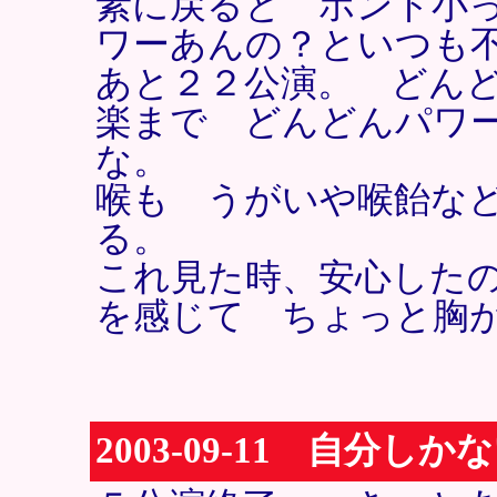
素に戻ると ホント小
ワーあんの？といつも
あと２２公演。 どん
楽まで どんどんパワ
な。
喉も うがいや喉飴な
る。
これ見た時、安心した
を感じて ちょっと胸
2003-09-11 自分し