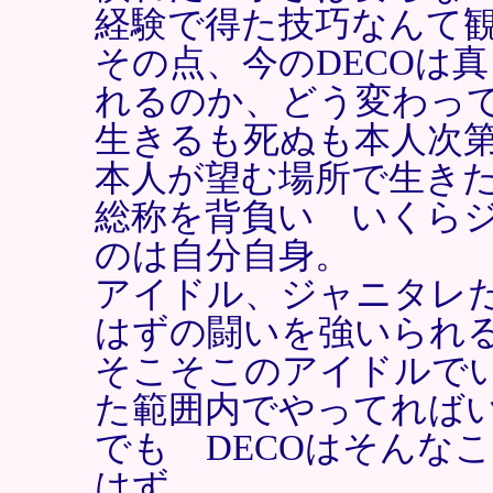
経験で得た技巧なんて
その点、今のDECOは
れるのか、どう変わっ
生きるも死ぬも本人次
本人が望む場所で生き
総称を背負い いくら
のは自分自身。
アイドル、ジャニタレ
はずの闘いを強いられ
そこそこのアイドルで
た範囲内でやってれば
でも DECOはそんな
はず。