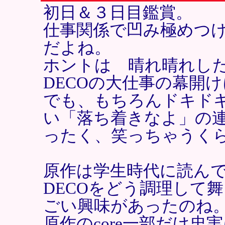
初日＆３日目鑑賞。
仕事関係で凹み極めつ
だよね。
ホントは 晴れ晴れし
DECOの大仕事の幕開
でも、もちろんドキド
い「落ち着きなよ」の
ったく、笑っちゃうく
原作は学生時代に読ん
DECOをどう調理して
ごい興味があったのね
原作のcore一部だけ