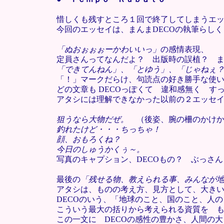
惜しくも残すところ１回で終了してしまうエ
今回のエッセイは、まんまDECOの執筆らし
「ぬおぉぉぉーかわいいっ」
の感情表現、
定員さんってなんだよ？ 出版時の誤植？ ま
「できてんねん」、「とゆう」、「じゃねぇ
「！」マークだらけ、句読点の好き勝手な使
どの文章も DECOっぽくて 違和感無く す
アタシには理解できなかった以前の２エッセ
狙うなら大物だぜ。
（後姿、腕の柵のかけか
釣れたけど・・・ちっちゃ！
顔、おもろくね？
今日のしゅうかくぅ～。
写真のキャプション、DECOもの？ ぶっさ
最後の
「残せる物、教えられる事、みんなが
アタシは、ものの考え方、見方として、大き
DECOのいう、「地球のこと、国のこと、人
こういう最大の括りから考えられる資質を 
この一文に DECOの感性の豊かさ、人間の