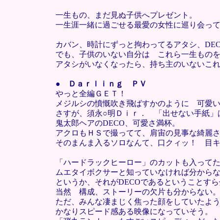
一生もの、まだ見ぬ子供へプレゼント。
一生涯一緒に過ごせる最愛の女性に巡り会っ
カバン、時計にずっと拘わってるアタシ、DE
でも、子供のいない自分は これら一生もの
アタシがいなくなったら、持ち主のいないこ
●
Ｄａｒｌｉｎｇ ＰＶ
やっと全編ＧＥＴ！
メジルシの憤慨吹き飛ばすかのように 可愛
さすが、須永○明Ｄｉｒ． 「出せない手紙」
鬼太郎ヘアのDECO、可愛さ満杯。
アクロもＨＳで撮ってて、肩宙の見事な綺麗
そのまんま入るソロなんて、口クィッ！ 目
「ハードラックヒーロー」のカットも入って
ムエタイボクサーと知っていなければ分から
というか、それがDECOであるということす
当然 構成、ストーリーの欠片も分からない
ただ、みんな凄まじく焦った顔をしていたよ
かなりスピード感ある映像になっていそう。