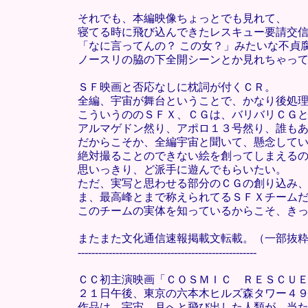
それでも、本編映像ちょっとでも見れて、
寝てる時に飛び込んできたレスキュー要請交
「なに言ってんの？ この女？」みたいな不貞
ノースリの脇の下全開シーンとか見れちゃっ
ＳＦ映画と否応なしに枕詞が付くＣＲ。
全編、宇宙が舞台ということで、かなり後処
こういうののＳＦＸ、ＣＧは、バリバリＣＧ
アルマゲドン然り、アポロ１３号然り、誰も
だからこそか、全編宇宙と聞いて、懸念して
絶対撮ることのできない絵を創ってしまえる
思いっきり、ど派手に遊んでもらいたい。
ただ、実写と思わせる部分のＣＧの創り込み
ま、最高峰とまで称えられてるＳＦＸチーム
このチームの実体を知っているからこそ、き
またまた文化通信速報掲載文転載。（一部抜
----------------------------------------------------
ＣＣ初主演映画「ＣＯＳＭＩＣ ＲＥＳＣＵ
２１日午後、東京の六本木ヒルズ森タワー４
作品は、宇宙、月へと飛び出した人類が、当たり