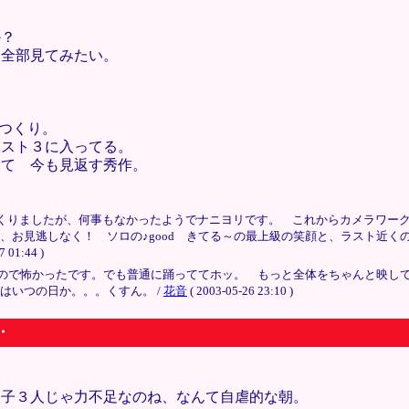
か？
ス全部見てみたい。
びつくり。
ベスト３に入ってる。
って 今も見返す秀作。
まくりましたが、何事もなかったようでナニヨリです。 これからカメラワ
いし、お見逃しなく！ ソロの♪good きてる～の最上級の笑顔と、ラスト近
1:44 )
ので怖かったです。でも普通に踊っててホッ。 もっと全体をちゃんと映して
はいつの日か。。。くすん。 /
花音
( 2003-05-26 23:10 )
・
っ子３人じゃ力不足なのね、なんて自虐的な朝。