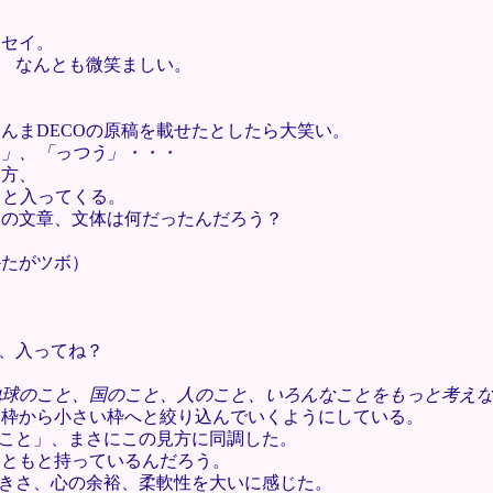
ッセイ。
く なんとも微笑ましい。
んまDECOの原稿を載せたとしたら大笑い。
？」、「っつう」・・・
い方、
っと入ってくる。
イの文章、文体は何だったんだろう？
たがツボ）
ん、入ってね？
地球のこと、国のこと、人のこと、いろんなことをもっと考え
い枠から小さい枠へと絞り込んでいくようにしている。
のこと」、まさにこの見方に同調した。
もともと持っているんだろう。
大きさ、心の余裕、柔軟性を大いに感じた。