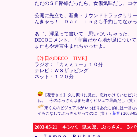
ただのＳＦ路線だったら、食傷気味だし、コ
公開に先立ち、新曲・サウンドトラックリリ
んきゃっ！ Ｄａｒｌｉｎｇも予約してなか
あ゛、浮足って書いて 思いついちゃった。
DECOコメント、「宇宙だから地が足につい
またもや迷言生まれちゃったよ。
【昨日のDECO TIME】
ラジオ：「カミミュー」１０分
テレビ：ＷＳザッピング
ネット：１２０分
【花音さま】 久し振りに見た、忘れかけていたビ
ね。 今のぶっさんはまた違うビジュで最高だし（笑）。 早く「
東くんのビジュアルがやっぱりあたし的には一番な
イもこなしてぶっさんだってのに（笑） /
花音
( 2003-05
2003-05-21 キンパ、鬼太郎、ぶっさん、
●
Ｔｅｍｐｏ Ｒｕｂａｔｏ