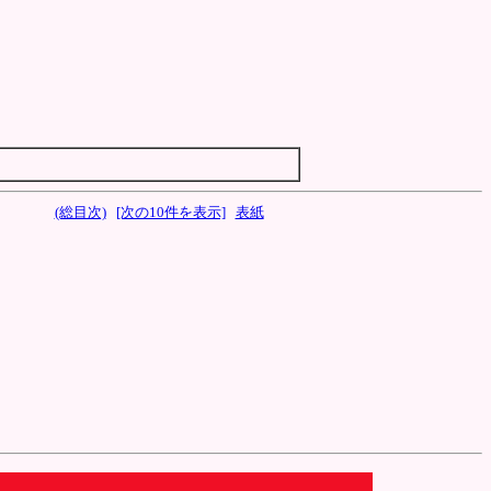
(総目次)
[次の10件を表示]
表紙