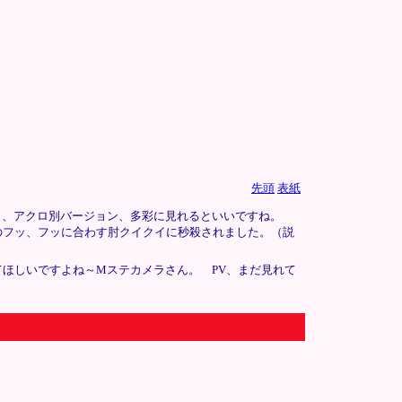
先頭
表紙
ーク、アクロ別バージョン、多彩に見れるといいですね。
くのフッ、フッに合わす肘クイクイに秒殺されました。（説
ほしいですよね～Mステカメラさん。 PV、まだ見れて