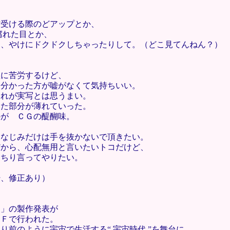
信受ける際のどアップとか、
腐れた目とか、
て、やけにドクドクしちゃったりして。（どこ見てんねん？）
理に苦労するけど、
と分かった方が嘘がなくて気持ちいい。
あれが実写とは思うまい。
いた部分が薄れていった。
のが ＣＧの醍醐味。
、なじみだけは手を抜かないで頂きたい。
だから、心配無用と言いたいトコだけど、
っちり言ってやりたい。
粋、修正あり）
Ｅ」の製作発表が
９Ｆで行われた。
前のように宇宙で生活する“ 宇宙時代 ”を舞台に、