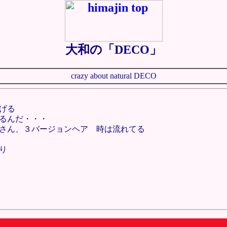
大和の「DECO」
crazy about natural DECO
げる
るんだ・・・
さん、３バージョンヘア 時は流れてる
り