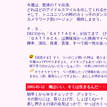
今週は、怒涛のＴＶ出演。
どれほどのアイドルスマイルを出してくれる
そして、トニユニゾンの時のカミっ子のダン
カメラワーク別バージョン 期待しませう。
Ｐ．Ｓ．
DECOから「ＧＡＴＴＡＣＡ」が出てきて 
「ＧＡＴＴＡＣＡ」は興味深かった映画マイ
脚本、演出、役者、音楽、すべて統一性があ
【花音さま】 そう、リハのこと聞いた時は、焦り
今週ch-aでPVやりますよん、メイキングもありっぽ
明下手で分かんないだろ～なぁ／汗） / 大和 ( 2003-05-27 0
そうそうそうそう、リハ失敗したって情報があった
ません（涙）最高らしいですよね～。あたしが拝めるの
2003-05-22 俺はいい、キミは生きるんだ・・
朝早くからＷＳチェックで グッタリ～。
その割りには、取り上げ方、しょぼくねー？
差し押さえの涙の会見ばっかで、やっぱカミ