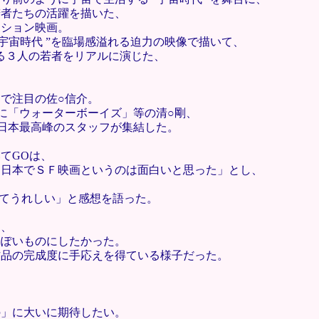
若者たちの活躍を描いた、
クション映画。
宇宙時代 ”を臨場感溢れる迫力の映像で描いて、
なる３人の若者をリアルに演じた、
。
で注目の佐○信介。
に「ウォーターボーイズ」等の清○剛、
日本最高峰のスタッフが集結した。
てGOは、
、日本でＳＦ映画というのは面白いと思った」とし、
、
れてうれしい」と感想を語った。
ら、
っぽいものにしたかった。
作品の完成度に手応えを得ている様子だった。
の」に大いに期待したい。