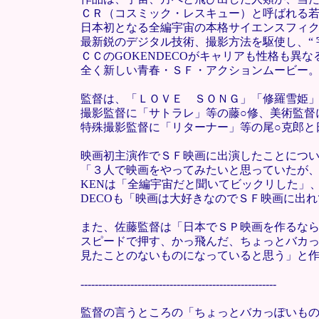
ＣＲ（コスミック・レスキュー）と呼ばれる
日本初となる全編宇宙の本格サイエンスフィ
最新鋭のデジタル技術、撮影方法を駆使し、“ 
ＣＣのGOKENDECOがキャリアも性格も異
全く新しい青春・ＳＦ・アクションムービー
監督は、「ＬＯＶＥ ＳＯＮＧ」「修羅雪姫」
撮影監督に「サトラレ」等の藤○修、美術監督
特殊撮影監督に「リターナー」等の尾○克郎と
映画初主演作でＳＦ映画に出演したことについ
「３人で映画をやってみたいと思っていたが
KENは「全編宇宙だと聞いてビックリした」
DECOも「映画は大好きなのでＳＦ映画に出
また、佐藤監督は「日本でＳＰ映画を作るな
スピードで押す、かっ飛んだ、ちょっとバカ
見たことのないものになっていると思う」と
-------------------------------------------------------
監督の言うところの「ちょっとバカっぽいも