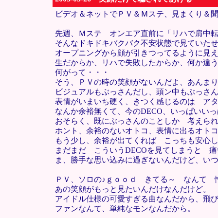
ビデオ＆ネットでＰＶ＆Ｍステ、見まくり＆
先週、Ｍステ オンエア直前に「リハで肩中
そんなドキドキバクバク不安状態で見ていた
オープニングから顔が引きつってるように見
生だからか、リハで失敗したからか、何か違
何がって・・・
そう、ＰＶの時の笑顔がないんだよ、あんま
ビジュアルもぶっさんだし、頭ン中もぶっさ
表情がいまいち硬く、きつく感じるのは ア
なんか余裕無くて、今のDECO、いっぱいい
おそらく、既にぶっさんのことしか 考えら
ホント、余裕のないオトコ、表情に出るオト
もう少し、余裕が出てくれば こっちも安心
まだまだ こういうDECOを見てしまうと 
ま、勝手な思い込みに過ぎないんだけど、い
ＰＶ、ソロの♪ｇｏｏｄ きてる～ なんて 
あの笑顔がもっと見たいんだけなんだけど。
アイドル仕様の可愛すぎる曲なんだから、飛
ファンなんて、単純なモンなんだから。