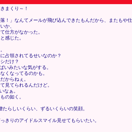
聞きまくり～！
転落！」なんてメールが飛び込んできたもんだから、またもや
せいか、
えて仕方がなかった。
うと感じた。
り。
んに占領されてるせいなのか？
タシだけ？
っぱいみたいな気がする。
れなくなってるのかも。
コだからねぇ。
して見てられるんだけど。
痛いなぁ。
つもの如く。
憎たらしいくらい、ずるいくらいの笑顔。
びっきりのアイドルスマイル見せてもらいたい。