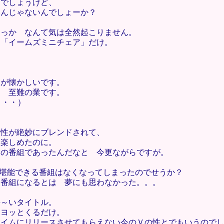
んでしょうけど、
いんじゃないんでしょーか？
、
うっか なんて気は全然起こりません。
と「イームズミニチェア」だけ。
。
ンが懐かしいです。
て 至難の業です。
・・・）
個性が絶妙にブレンドされて、
て楽しめたのに。
めの番組であったんだなと 今更ながらですが。
を堪能できる番組はなくなってしまったのでせうか？
な番組になるとは 夢にも思わなかった。。。
長～いタイトル。
ヨヨッとくるだけ。
タイムにリリースさせてもらえない今のＶの性とでもいうので