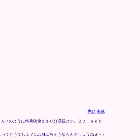
先頭
表紙
ＳＭＡＰのように特典映像１１０分収録とか、２Ｄｉｓｃと
てどうでしょ？COSMICもそうなるんでしょうねぇ～ /