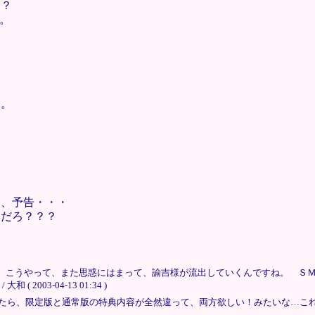
な？
か。
と。
り、予告・・・
んだろ？？？
！ ああ、こうやって、また思惑にはまって、諭吉様が流出していくんですね。 
003-04-13 01:34 )
たら、限定版と通常版の特典内容が全然違って、両方欲しい！みたいな…これっ