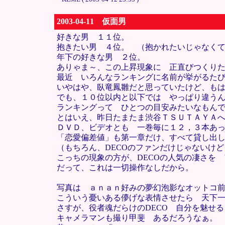
2003-04-11 仮面男
好きな男 １１位。
抱きたい男 ４位。 （抱かれたいじゃなく
年下の好きな男 ２位。
ありゃま～、この上昇現象に 正直びつくり
最近 いろんなランキングに名前が挙がるた
いやはや、臥竜鳳雛だと思っていたけど、も
でも、１０位以内と以下では やっぱり違う
ランキングって ひとつの目安みたいなもん
とはいえ、昨日たまたま渋谷ＴＳＵＴＡＹＡ
ＤＶＤ、ビデオとも 一巻毎に１２，３本あ
「恋愛偏差値」も第一章だけ、すべて貸し出
（もちろん、DECOのファンだけじゃないけど
こっちの現象の方が、DECOの人気の凄さを
だって、これは一切操作なしだから。
写真は ａｎａｎ好みの夢幻泡影なオットコ
こういう憂いある儚げな表情させたら 天下
さすが、役者魂だらけのDECO 自分を魅せ
キャメラマンも撮り甲斐 あるだろうなぁ。