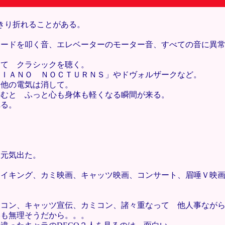
きり折れることがある。
ボードを叩く音、エレベーターのモーター音、すべての音に異
して クラシックを聴く。
ＰＩＡＮＯ ＮＯＣＴＵＲＮＳ」やドヴォルザークなど。
て他の電気は消して。
込むと ふっと心も身体も軽くなる瞬間が来る。
れる。
 元気出た。
メイキング、カミ映画、キャッツ映画、コンサート、眉唾Ｖ映
！
Ｖコン、キャッツ宣伝、カミコン、諸々重なって 他人事なが
影も無理そうだから。。。