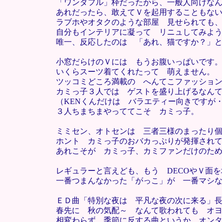
「ワンダフル」枠だったから、一般人向けな
あれだったら、敢えてＶを起用することもな
ラブホやオタクのような部屋 見せられても
自分もインテリアに凝って リニュしてみよ
唯一、反応したのは 「あれ、猫ですか？」
小窓だらけのＶには もうお腹いっぱいです
いくらスーツ着てくれたって 萌えません。
ツッコミどころ満載の へんてこファッショ
カミっ子３人では ゲストを盛り上げるなん
（KENくんだけは バラエティー向きですが
３人ちまちまやっててこそ カミっ子。
ミミセン、オトセンは 三者三様のまったり
ホント カミっ子のおバカっぷりが発揮され
あれこそが カミっ子、カミファンだけのた
レギュラーと言えども、もう DECOやＶ面
一番つまんなかった「がっこ」が 一番マシ
ＥＤ曲「特別な夜は 平凡な夜の次に来る」
春先に 秋の気配～ なんて歌われても オ
相変わらず 季節に反する曲というか、オン