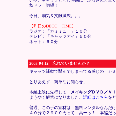
いや、キャッツと同じ時期に ぶっさんと全く
秋ドラ 切望！
今日、弱気＆支離滅裂。。。
【昨日のDECO TIME】
ラジオ：「カミミュー」１０分
テレビ：「キャッツアイ」５０分
ネット：６０分
2003-04-12 忘れていませんか？
キャッツ騒動で翳んでしまってる感じの カ
とりあえず、簡単なお知らせ。
本編上映に先行して
メイキングＤＶＤ／Ｖ
ようやく解禁になりました。
詳細はこちら
を
普通、この手の宣材は 無料レンタルなんだ
４０分で２９００円って 高ーっ！ 本編だ