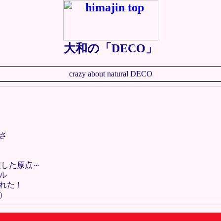
大和の「DECO」
crazy about natural DECO
さ
戻した原点～
ル
れた！
）