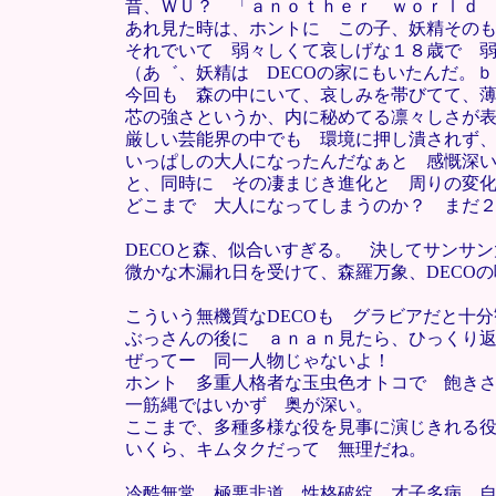
昔、ＷＵ？ 「ａｎｏｔｈｅｒ ｗｏｒｌｄ
あれ見た時は、ホントに この子、妖精その
それでいて 弱々しくて哀しげな１８歳で 
（あ゛、妖精は DECOの家にもいたんだ。
今回も 森の中にいて、哀しみを帯びてて、
芯の強さというか、内に秘めてる凛々しさが
厳しい芸能界の中でも 環境に押し潰されず
いっぱしの大人になったんだなぁと 感慨深
と、同時に その凄まじき進化と 周りの変
どこまで 大人になってしまうのか？ まだ
DECOと森、似合いすぎる。 決してサンサ
微かな木漏れ日を受けて、森羅万象、DECO
こういう無機質なDECOも グラビアだと十
ぶっさんの後に ａｎａｎ見たら、ひっくり
ぜってー 同一人物じゃないよ！
ホント 多重人格者な玉虫色オトコで 飽き
一筋縄ではいかず 奥が深い。
ここまで、多種多様な役を見事に演じきれる役
いくら、キムタクだって 無理だね。
冷酷無常、極悪非道、性格破綻、才子多病、