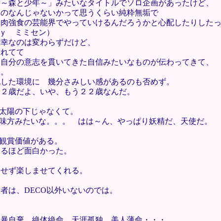
 ～森と少年～」みたいなタイトルでソロ企画があったけど、
ものなんじゃないかって思うくらい純粋無垢で
弱肉強食の芸能界でやっていけるんだろうかと心配したりした
ｂｙ ミミセン）
薄幸なのは変わらずだけど、
表れてて
、自分の意志を貫いてきた自信みたいなものが伝わってきて、
い。
化した環境に 幾分さみしい感があるのも否めず。
２２歳だよ、いや、もう２２歳なんだ。
ン太陽の下じゃなくて。
の味方みたいな。。。 はは～ん、やっぱり妖精だ、天使だ。
分観賞価値がある。
返るほど面白かった。
させず楽しませてくれる。
者は、DECO以外いないのでは。
自暴自棄、絶体絶命、天涯孤独、美人薄命・・・