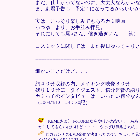
まだ、仕上がってないのに、大丈夫なんかい
ま、劇場予告も “ 予定 ” になってるからいい
実は こっそり楽しみでもあるカミ映画。
っつゆーより、お手並み拝見。
それにしても尾○さん、働き過ぎよん。（笑）
コスミックに関しては また後日ゆっく～り
-----------------------------------------------
細かいことだけど。。。
約４０分収録の内、メイキング映像３０分。
残り１０分に ダイジェスト、信介監督の語
カミっ子のインタビューは いったい何分な
（2003/4/12 23：30記）
【KEMEさま】 J-STORMならやりかねない
かにしてもらいたいけど・・・ やっぱり無理よねん。 / 大和 ( 2
ピカ☆ンチのDVD発売が決まったので、ちょっと見
KEME ( 2003-04-12 23:35 )