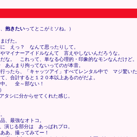
て、
抱きたい
ってとこがミソね。）
たまげた。
びに えっ？ なんて思ったりして。
はやマイナーアイドルなんて 言えやしないんだろうな。
んだな。 これって、単なる心理的・印象的なモンなんだけど
で あんまり拘ってないってのが本音。
へ行ったら、「キャッツアイ」すべてレンタル中で マジ驚い
って、合計すると１２０本以上あるのがだよ。
し中。 全～部ない！
）
 アタシに分からせてくれた感じ。
前。
一品、最強なオトコ。
る、演じる部分は あっぱれプロ。
 ああ、撮ってみてー！