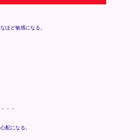
常なほど敏感になる。
画・・・
ら心配になる。