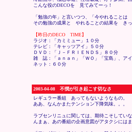
こんな役のDECOを 見てみてーっ！
「勉強の年」と言いつつ、「今やれることは
その勉強の成果と やれることの結果を き
【昨日のDECO TIME】
ラジオ：「カミミュー」１０分
テレビ：「キャッツアイ」５０分
ＤＶＤ：「Ｊ－ＦＲＩＥＮＤＳ」８０分
雑 誌：「ａｎａｎ」「ＷＯ」「宝島」、ア
ネット：６０分
2003-04-08 不憫が引き起こす切なさ
レギュラー番組 あってもないようなもの。
ああ、なんかまたテンション下降気味。。。
ラブセンリニュに関しては、期待こそしてい
んまぁ、あの番組の企画意図がアタクシには