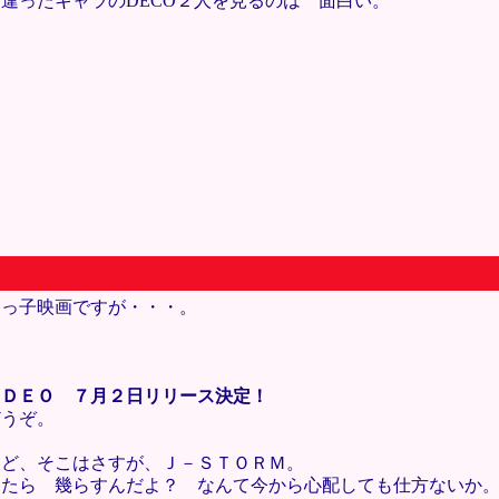
違ったキャラのDECO２人を見るのは 面白い。
ミっ子映画ですが・・・。
ＩＤＥＯ ７月２日リリース決定！
どうぞ。
けど、そこはさすが、Ｊ－ＳＴＯＲＭ。
ったら 幾らすんだよ？ なんて今から心配しても仕方ないか