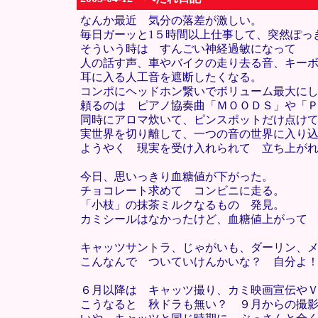
なんか最近 気分の落差が激しい。
毎日ガーッと1５時間以上仕事して、突然ぽっ
そういう時は すんごい神経過敏になって
人の話す声、車やバイクの走り去る音、キー
耳に入る人工音を遮断したくなる。
コンポにヘッドホン繋いでボリューム最大に
頼るのは ピアノ協奏曲「ＭＯＯＤＳ」や「
同時にアロマ炊いて、ピンスポットだけ点け
実世界を切り離して、一つの音の世界に入り
ようやく 現実を受け入れられて 立ち上が
今日、思いっきり血糖値が下がった。
チョコレート求めて コンビニに走る。
「小枝」の抹茶ミルクなるもの 発見。
カミシールはなかったけど、血糖値上がって
キャッツサントラ、じゃがいも、ダーリン、
こんなんで ついていけんかいな？ 自分よ
６月以降は キャッツ撮り、カミ映画宣伝や
こうなると 秋ドラも無い？ ９月からの撮