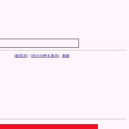
(総目次)
[次の10件を表示]
表紙