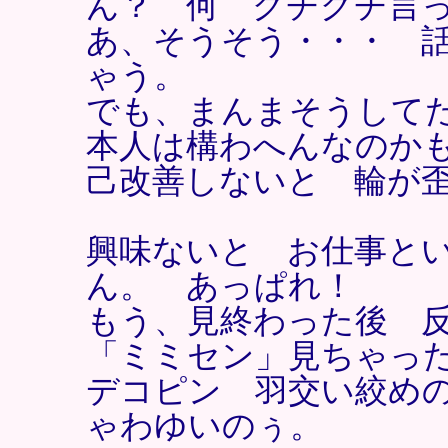
ん？ 何 グチグチ言
あ、そうそう・・・ 
ゃう。
でも、まんまそうして
本人は構わへんなのか
己改善しないと 輪が
興味ないと お仕事と
ん。 あっぱれ！
もう、見終わった後 
「ミミセン」見ちゃっ
デコピン 羽交い絞め
ゃわゆいのぅ。