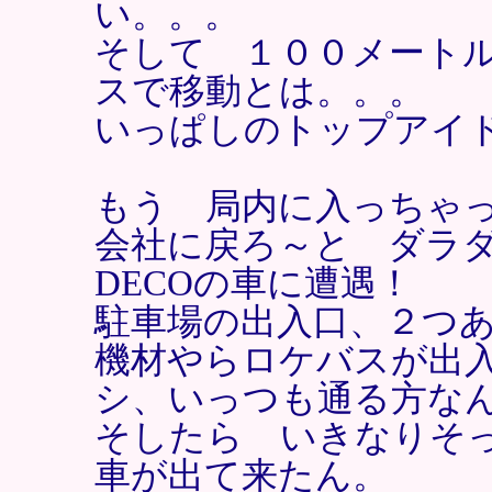
い。。。
そして １００メート
スで移動とは。。。
いっぱしのトップアイ
もう 局内に入っちゃ
会社に戻ろ～と ダラ
DECOの車に遭遇！
駐車場の出入口、２つ
機材やらロケバスが出
シ、いっつも通る方な
そしたら いきなりそっ
車が出て来たん。