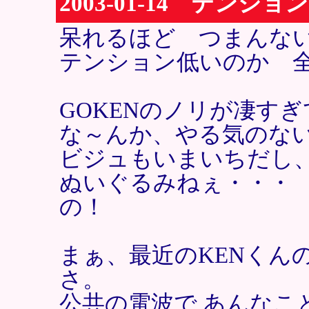
2003-01-14 テン
呆れるほど つまんな
テンション低いのか 
GOKENのノリが凄す
な～んか、やる気のな
ビジュもいまいちだし
ぬいぐるみねぇ・・・
の！
まぁ、最近のKENくん
さ。
公共の電波で あんなこ