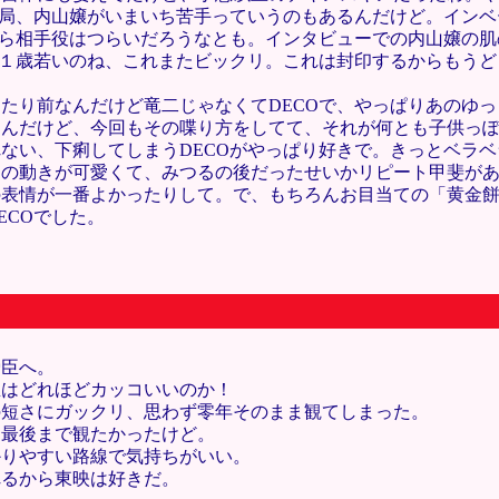
結局、内山嬢がいまいち苦手っていうのもあるんだけど。イン
から相手役はつらいだろうなとも。インタビューでの内山嬢の
ど１歳若いのね、これまたビックリ。これは封印するからもう
たり前なんだけど竜二じゃなくてDECOで、やっぱりあのゆ
るんだけど、今回もその喋り方をしてて、それが何とも子供っ
ない、下痢してしまうDECOがやっぱり好きで。きっとベラ
目の動きが可愛くて、みつるの後だったせいかリピート甲斐が
表情が一番よかったりして。で、もちろんお目当ての「黄金餅
ECOでした。
舜臣へ。
臣はどれほどカッコいいのか！
の短さにガックリ、思わず零年そのまま観てしまった。
ら最後まで観たかったけど。
かりやすい路線で気持ちがいい。
れるから東映は好きだ。