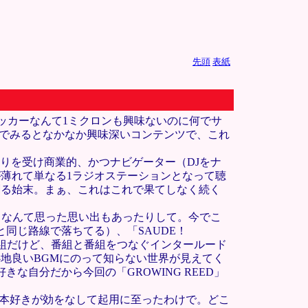
先頭
表紙
ッカーなんて1ミクロンも興味ないのに何でサ
んでみるとなかなか興味深いコンテンツで、これ
煽りを受け商業的、かつナビゲーター（DJをナ
薄れて単なる1ラジオステーションとなって聴
創る始末。まぁ、これはこれで果てしなく続く
ゃ・・・なんて思った思い出もあったりして。今でこ
VEと同じ路線で落ちてる）、「SAUDE！
番組だけど、番組と番組をつなぐインタールード
地良いBGMにのって知らない世界が見えてく
な自分だから今回の「GROWING REED」
の本好きが効をなして起用に至ったわけで。どこ