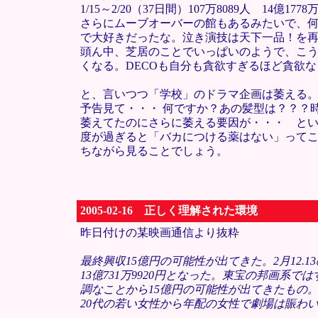
1/15～2/20（37日間）107万8089人 14億1778万
さらにムーブオーバーの館もあるみたいで、
で大好きだったな。泣き演技は天下一品！を
頭ん中、芝居のことでいっぱいのようで、こ
くなる。DECOも自分も貪欲すぎるほど貪欲な
と、言いつつ「学校」のドラマ企画は萎える
予告見て・・・ 何ですか？あの髪型は？？？
萎えてたのにさらに萎える要因が・・・ と
度が過ぎると「バカにつける薬はない」って
ちながら見ることでしょう。
2005-02-16 正しく理解された環境
昨日付けの某映画通信より抜粋
最終興収15億円の可能性が出てきた。2月12.13の
13億731万9920円となった。東宝の邦画
調なことから15億円の可能性が出てきたもの。
20代の若い女性から年配の女性で劇場は賑わ