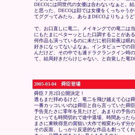
DECOには同世代の女優は合わないなぁと。
と思った、DECOは顔では女優をくっちゃう
てググってみたら、あらまDECOよりちょう
で、お口直しに竜二。メイキングでの竜二は当
にもたまにベターッとした口調することがあ
何作品も演っているのに未だに初日前夜は眠れ
好きになってないよなぁ。インタビューでの
んだけど、その中でも連ドラクランクイン時の
て、結局好きだらけじゃない、と自覚した竜D
2005-03-04 舜臣登場
舜臣７月2日公開決定！
透もまだ拝めるけど、竜二を飛び越えて心は
一番カッコいいのは舜臣と自ら言っていた舜
予告見たさに零年を見たけど、あまりの予告
といっても時間切れで途中退場、時間あった
まさに東映得意の賞狙い大作で相変わらず分
その反面、しっかり反逆的な作品も創ってく