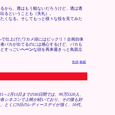
いるから、透はもう観ないだろうけど、透は透
が出るということも（失礼）。
げたくなる。そしてもっと様々な役を見てみた
ルで仕上げたワカメ頭にはビックリ！企画自体
役者バカが出てるのには感心するけど、バカも
魂とすっごい
ヘーン
な頭を再来週きっと鳥肌立
先頭
表紙
15～2月13日までの30日間では、99万5320人、
座他各シネコンで上映が続いており、その後も好
た。とくに9日のレディースデイが強く、10代、