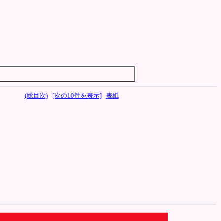
(総目次)
[次の10件を表示]
表紙