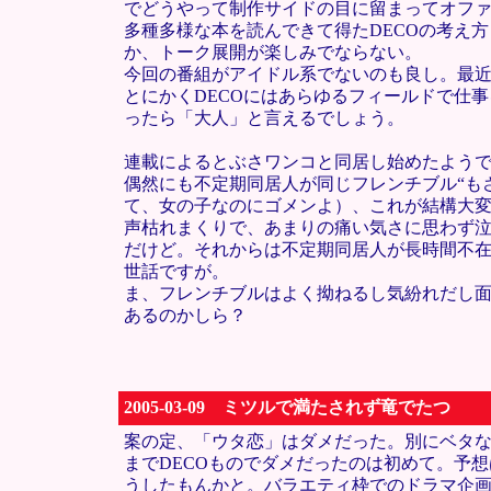
でどうやって制作サイドの目に留まってオフ
多種多様な本を読んできて得たDECOの考え
か、トーク展開が楽しみでならない。
今回の番組がアイドル系でないのも良し。最近
とにかくDECOにはあらゆるフィールドで仕
ったら「大人」と言えるでしょう。
連載によるとぶさワンコと同居し始めたよう
偶然にも不定期同居人が同じフレンチブル“も
て、女の子なのにゴメンよ）、これが結構大
声枯れまくりで、あまりの痛い気さに思わず泣
だけど。それからは不定期同居人が長時間不在
世話ですが。
ま、フレンチブルはよく拗ねるし気紛れだし面
あるのかしら？
2005-03-09 ミツルで満たされず竜でたつ
案の定、「ウタ恋」はダメだった。別にベタ
までDECOものでダメだったのは初めて。予
うしたもんかと。バラエティ枠でのドラマ企