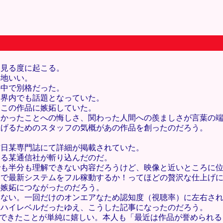
も見る度に起こる。
心地いい。
の中で別格だった。
業界内でも話題となっていた。
なこの作品に嫉妬していた。
なかったことへの悔しさ、関わった人間への羨ましさが言葉の
上げるためのスタッフの気概があの作品を創ったのだろう。
昨日某専門誌にて詳細が掲載されていた。
いる某通信社が斬り込んだのだ。
でも半分も理解できない内容だろうけど、映像と近いところに
まで最新システムをフル稼動するか！ってほどの贅沢な仕上げ
の嫉妬につながったのだろう。
はない。一回だけのオンエアなため認知度（視聴率）に左右さ
当ハイレベルだったゆえ、こうした記事になったのだろう。
事できたことが単純に嬉しい。本人も「最近は作品が誉められ