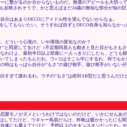
ァーに繋がるのか分からないものだ。無償のアピールも大切っ
方も反映されそうで、かと思えばまだ24歳の無知な部分が知の
自分はあまりDECOにアイドル性を望んでないからなぁ。
事をしてもらいたい。そうすれば自ずとDECO自身も知らなか
で。どういう心境の、いや環境の変化なのか？
さ”と同居してるけど（不定期同居人も動きと見た目がもさもさ
変なわけよ。最初半日以上部屋に一人っきりにしたら、どうも
いてしまったもんだわ。ウ○コはそこら中にするわ、何でもか
の時はもっぱら自分が“もさ”の遊び相手。遊び相手がいない
白すぎて疲れるわ。ウチの“もさ”は絶対AB型だと思うんだけ
な恋愛モノがダメというわけではないのだけど、いかにせんあ
想はしてたけど、ウギャー鳥肌だらけ、昨晩は暖かかったにも
画自体にも萎えてたけど、予想以上のチキンスキンだったわ。