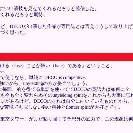
。
らにいい演技を見せてくれるだろうと確信した。
てくれるだろうと期待。
ど、DECOが出演した作品が専門誌とは言えこうして取り上
くづく思った。
「負ける（lose）ことが嫌い（hate）である」ということ。
e.
単純に DECO is competitive.
から、unyieldingの方が妥当でしょう。
何気に毎回、的を得てる単語を使っててDECOの英語力は如何に？
全く変わらぬそのunyielding spiritをこれからも大
ジがあるけど、DECOのそれは自分に向いているものだから
でも屈しない強い精神とflontier spiritが大好きです。
「東京タワー」がまだ粘り強くて予想外の底力で、この現象は