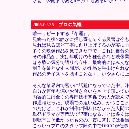
さぁ、公開まであと4ヶ月！もあるのか・・・
2005-02-25 プロの気概
唯一リピートする『冬運』。
見終った後の静かに押し寄せてくる興奮は今
見れば見るほど丁寧に創り上げてるのが実に
多くの映像作品を見てきた中で、これは自分
その作品が、実は年明けの各種会合など映像
ほろ酔い気分で語り合う中、最終的にはみん
制作を業となす人間がこの作品を手掛けられ
作品のテイストを壊すことなく、いやさらに
そんな業界内で密かに話題になっていた中、
自分が何年も深いお付き合いをさせて頂いて
内容的には全くの専門技術関係で素人が読ん
作過程だった。現場での追い込み、かつここ
のだけど、これが制作に関われなかった人間
単発ドラマが専門誌で記事になることは多く
視聴率こそ低かったものの、質に関しては相
こういうプロのスタッフ陣の中でDECOが仕