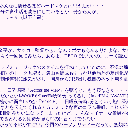
。あんなに痩せるほどハードスケとは思えんが・・・
自分の食生活を蔑ろにしているとか、分からんが。
ね、ふ～ん（以下自粛）。
文字が。サッカー監督かぁ、なんてボケもあんまりだよな、サ
もう一回見てみたら、あらま、DECOではないの。よーく読
ノンストップミュージックのスタイルを打ち出していたのに、不況の
初）のトークも増え、選曲も編成もすっかり他局との差別化が
な制作体勢に嫌気がさし、同局から飛び出し独自のネット局を
。日曜深夜「Across the View」を聴くと、もう寝なき
J-WAVEかInterFMがかかってるし（InterFMもJ-WA
一密かに面白いのが「VOICE」、日曜夜毎時2分とういう短い
などを伝えてくれるアカデミックな声のコラム番組。これが心
VE批評みたいになってしまったけど、こんなマイナーな番組が好き
んでるとなると期待が膨らむのは言うまでもない。
繋がってるのがすごい。今回のパーソナリティーだって、無類