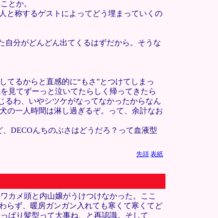
てことか。
巨人と称するゲストによってどう埋まっていくの
った自分がどんどん出てくるはずだから。そうな
してるからと直感的に“もさ”とつけてしまっ
鏡を見てずーっと泣いてたらしく帰ってきたら
じるわ、いやシツケがなってなかったからなん
仔犬の一人時間は淋し過ぎるぞ。って、余計なお
ど、DECOんちのぶさはどうだろ？って血液型
先頭
表紙
のワカメ頭と内山嬢がうけつけなかった。ここ
関わらず、暖房ガンガン入れても寒くて寒くてど
やっぱり髪型って大事ね、と再認識。そして