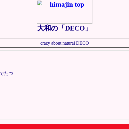
大和の「DECO」
crazy about natural DECO
でたつ