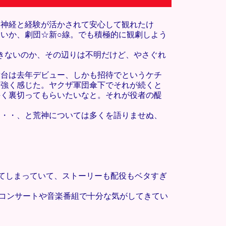
動神経と経験が活かされて安心して観れたけ
いか、劇団☆新○線。でも積極的に観劇しよう
できないのか、その辺りは不明だけど、やさぐれ
舞台は去年デビュー、しかも招待でというケチ
と強く感じた。ヤクザ軍団傘下でそれが続くと
手く裏切ってもらいたいなと。それが役者の醍
・・・、と荒神については多くを語りませぬ、
してしまっていて、ストーリーも配役もベタすぎ
コンサートや音楽番組で十分な気がしてきてい