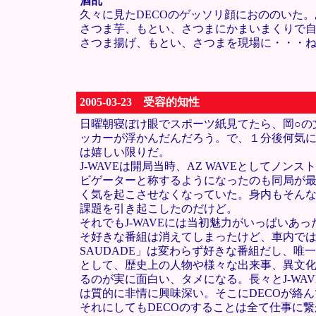
酒乱
久々に見たDECOのゲッソリ顔におののいた
さつま芋、もとい、さつまにかまいまくりで
さつま揚げ、もとい、さつまを現場に・・・
2005-03-23 受容的知性
日曜朝寝ぼけ眼でスポーツ紙見てたら、岡○の
ッカーが浮かんだんだろう。で、１分後何気に
は嬉しい限りだ。
J-WAVEは開局当時、AZ WAVEとして
ビゲーターと称するようになったのも同局が最
く気を起こさせなくなっていた。身内もそん
課題を引き起こしたのだけど。
それでもJ-WAVEには当初魅力がいっぱいあった
そ好きな番組は消えてしまったけど、車内ではだいたい
SAUDADE」は変わらず好きな番組だし、唯
として、歴史上の人物や様々な出来事、異文化
るのが実に面白い、タメになる。長々とJ-WA
は質的に非情に興味深い。そこにDECOが絡
それにしてもDECOのすることは全て仕事に