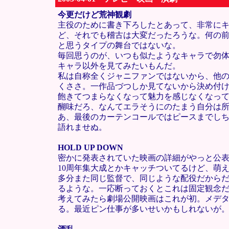
今更だけど荒神観劇
主役のために書き下ろしたとあって、非常に
ど、それでも稽古は大変だったろうな。何の前
と思うタイプの舞台ではないな。
毎回思うのが、いつも似たようなキャラで勿体
キャラ以外を見てみたいもんだ。
私は自称全くジャニファンではないから、他
くささ。一作品づつしか見てないから決め付
飽きてつまらなくなって魅力を感じなくなっ
醐味だろ、なんてエラそうにのたまう自分は所
あ、最後のカーテンコールではピースまでし
語れませぬ。
HOLD UP DOWN
密かに発表されていた映画の詳細がやっと公
10周年集大成とかキャッチついてるけど、萌
多分また同じ監督で、同じような配役だからだ
るような。一応断っておくとこれは固定観念
考えてみたら劇場公開映画はこれが初。メデタ
る。最近ピン仕事が多いせいかもしれないが