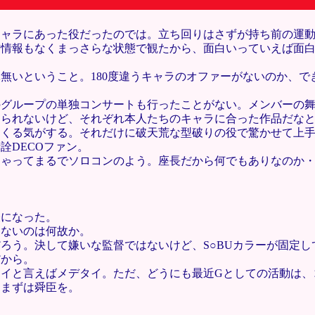
キャラにあった役だったのでは。立ち回りはさずが持ち前の運
情報もなくまっさらな状態で観たから、面白いっていえば面白
無いということ。180度違うキャラのオファーがないのか、
のグループの単独コンサートも行ったことがない。メンバーの
けられないけど、それぞれ本人たちのキャラに合った作品だな
てくる気がする。それだけに破天荒な型破りの役で驚かせて上
詮DECOファン。
ちゃってまるでソロコンのよう。座長だから何でもありなのか
表になった。
えないのは何故か。
ろう。決して嫌いな監督ではないけど、S○BUカラーが固定
だから。
イと言えばメデタイ。ただ、どうにも最近Gとしての活動は、
。まずは舜臣を。