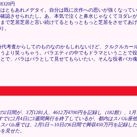
8320円
何はともあれメデタイ。自分は既に次作への思いが強くなって
再確認させられたし。あ、本気で泣くと鼻水じゃなくてヨダレ
うまで芝居芝居と言い続けてるともっともっと芝居をさせてあ
り。
。
時代考査からしてのものなのかもしれないけど、クルクルカー
いうより笑っちゃう。バラエティの中でもドラマということで
ことで、バラはバラとして見せてもらいたい。そんな役者バカ
2日間が、3万1281人、4612万4700円を記録し（182館）、1月
系ではすでに2月4日に3週間興行を終了しているが、都内はスバル
スバル座では、2月5日～10日の6日間で興収450万円を記録し
いを見せた。