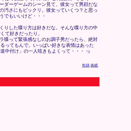
ベーダーゲームのシーン見て、彼女って男顔だな
肌の汚さにもビックリ。彼女っていくつ？と思っ
どうでもいいけど・・・
っくりした喋り方は好きだな。そんな喋り方の中
ぽくて好きだったり。
ベラ喋って緊張感なしのお調子男だったら、絶対
あるってもんで。いっぱい好きな表情はあった
道中付け」の一人呟きもよくって・・・ っ
先頭
表紙