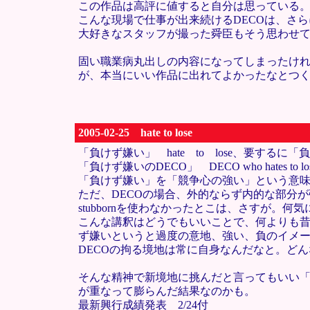
この作品は高評に値すると自分は思っている
こんな現場で仕事が出来続けるDECOは、さ
大好きなスタッフが撮った舜臣もそう思わせ
固い職業病丸出しの内容になってしまったけれ
が、本当にいい作品に出れてよかったなとつ
2005-02-25 hate to lose
「負けず嫌い」 hate to lose、要するに
「負けず嫌いのDECO」 DECO who hates to los
「負けず嫌い」を「競争心の強い」という意味で使うなら、
ただ、DECOの場合、外的ならず内的な部分が強い
stubbornを使わなかったとこは、さすが。
こんな講釈はどうでもいいことで、何よりも昔も今も
ず嫌いというと過度の意地、強い、負のイメー
DECOの拘る境地は常に自身なんだなと。どんな苦境
そんな精神で新境地に挑んだと言ってもいい
が重なって膨らんだ結果なのかも。
最新興行成績発表 2/24付