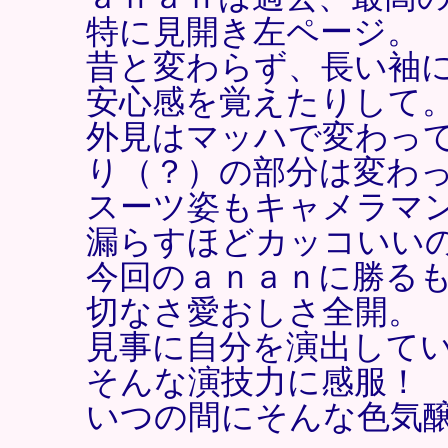
特に見開き左ページ。
昔と変わらず、長い袖
安心感を覚えたりして
外見はマッハで変わっ
り（？）の部分は変わ
スーツ姿もキャメラマ
漏らすほどカッコいい
今回のａｎａｎに勝る
切なさ愛おしさ全開。
見事に自分を演出して
そんな演技力に感服！
いつの間にそんな色気