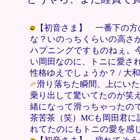
【初音さま】 一番下の方
な？いのっちくらいの高さ
ハプニングですものねぇ。
い岡田なのに、トニに愛さ
性格ゆえでしょうか？ / 大和 ( 200
滑り落ちた瞬間、上にい
乗り出して驚いてたのが笑
緒になって滑っちゃったの
茶苦茶（笑）MCも岡田君
れてたのにもトニの愛を感じ