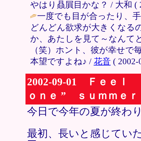
やはり贔屓目かな？ / 大和 ( 2002
一度でも目が合ったり、
どんどん欲求が大きくなる
か、あたしを見て～なんて
（笑）ホント、彼が幸せで
本望ですよね♪ /
花音
( 2002-0
2002-09-01 Ｆｅ
ｏｎｅ ” ｓｕｍｍｅ
今日で今年の夏が終わ
最初、長いと感じてい