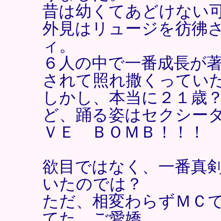
昔は幼くてあどけない
外見はリュージを彷彿
ィ。
６人の中で一番成長が
されて照れ撒くっていた
しかし、本当に２１歳
ど、踊る姿はセクシー
ＶＥ ＢＯＭＢ！！！
欲目ではなく、一番真
いたのでは？
ただ、相変わらずＭＣ
てた、ご愛嬌。