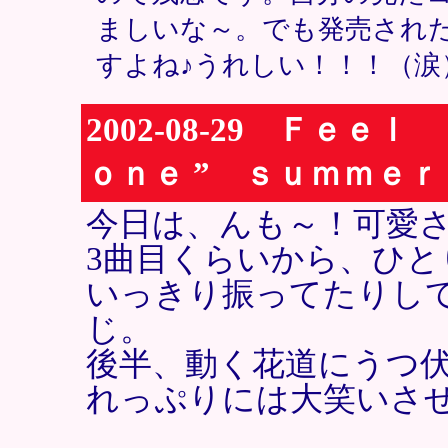
ましいな～。でも発売され
すよね♪うれしい！！！（涙）
2002-08-29 Ｆｅ
ｏｎｅ ” ｓｕｍｍｅ
今日は、んも～！可愛
3曲目くらいから、ひ
いっきり振ってたりし
じ。
後半、動く花道にうつ
れっぷりには大笑いさ