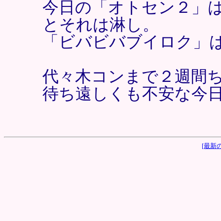
今日の「オトセン２」
とそれは淋し。
「ビバビバブイロク」
代々木コンまで２週間
待ち遠しくも不安な今
[最新