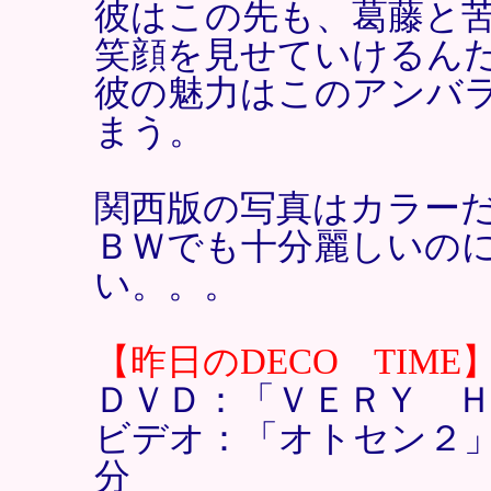
彼はこの先も、葛藤と
笑顔を見せていけるん
彼の魅力はこのアンバ
まう。
関西版の写真はカラー
ＢＷでも十分麗しいの
い。。。
【昨日のDECO TIME
ＤＶＤ：「ＶＥＲＹ 
ビデオ：「オトセン２
分