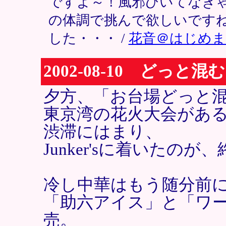
ですよ～！風邪ひいてなき
の体調で挑んで欲しいですね
した・・・ /
花音＠はじめ
2002-08-10 どっと混む
夕方、「お台場どっと
東京湾の花火大会があ
渋滞にはまり、
Junker'sに着いたのが
冷し中華はもう随分前
「助六アイス」と「ワ
売。