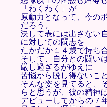
想像以上の困惑も屈辱
「わくわく」が
原動力となって、今の
だろう。
決して表には出さない
に対しての闘志を
たかだか１４歳で持ち
そして、自分との闘い
厳し過ぎるがゆえに
苦悩から脱し得ないこ
そんな姿を見てると、
らと思うが、彼の精神
デビューしてからの７