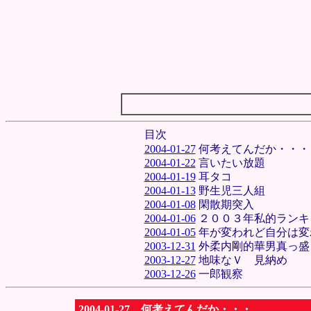
目次
2004-01-27
何考えてんだか・・・
2004-01-22
言いたい放題
2004-01-19
耳タコ
2004-01-13
野生児三人組
2004-01-08
閑散期突入
2004-01-06
２００３年私的ランキ
2004-01-05
年が変われど自分は変
2003-12-31
外柔内剛的華男真っ盛
2003-12-27
地味なＶ 見納め
2003-12-26
一郎観察
2004-01-27 何考えてんだか・・・