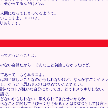
て、分かってるんだけどね。
い人間になってしまってるようで。
いしますよ、DECOよ。
まりあります。
いってどういうことよ。
。
ボのない会報だから、そんなこと勿論しなかったけど。
いてあって もう耳タコよ。
ては相当嬉しいことなのかもしれないけど、なんかすごくイヤ
るし、そういう思わせぶりはやめていただきたい。
るけど、曖昧なコトが嫌いな自分にとっては、どうもスッキリしない。
う話で。
などないかもしれない、鍛えられてきたせいからか。
ベなことに関して「びっくりさせる」とはDECOとしては言わ