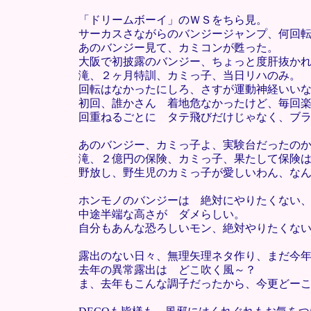
「ドリームボーイ」のＷＳをちら見。
サーカスさながらのバンジージャンプ、何回
あのバンジー見て、カミコンが甦った。
大阪で初披露のバンジー、ちょっと度肝抜か
滝、２ヶ月特訓、カミっ子、当日リハのみ。
回転はなかったにしろ、さすが運動神経いい
初回、誰かさん 着地危なかったけど、毎回
回重ねるごとに タテ飛びだけじゃなく、ブ
あのバンジー、カミっ子よ、実験台だったの
滝、２億円の保険、カミっ子、果たして保険
野放し、野生児のカミっ子が愛しいわん、な
ホンモノのバンジーは 絶対にやりたくない、
中途半端な高さが ダメらしい。
自分もあんな恐ろしいモン、絶対やりたくな
露出のない日々、無理矢理ネタ作り、まだ今年
去年の異常露出は どこ吹く風～？
ま、去年もこんな調子だったから、今更どー