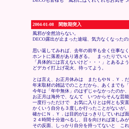
DECOも皆様も 風邪にはくれぐれもお気を
2004-01-08 閑散期突入
風邪が全然治らない。
DECO露出が止まった途端、気力なくなった
思い返してみれば、去年の前半も全く仕事な
ホントに落差があり過ぎる。 まったりでい
「具体的には言えないけど・・・」とあるよ
どデカイ打上げ花火、待ってよう。
とは言え、お正月休みは またもやＮ．Ｙ．
年末取材の雑誌でのことだから、あくまでも
今年は「年中無休」のはずじゃなかったのか
お正月は海外で、なんて いつからそんな芸
一度行っただけで お気に入りとは何とも安
かくいう自分も３度しか行ったことがないが
確かにＮ．Ｙ．は目的がはっきりしていれば
２４時間十分遊べるし、目を向ければ楽しみ
その反面、しっかり自分を持ってないと こ