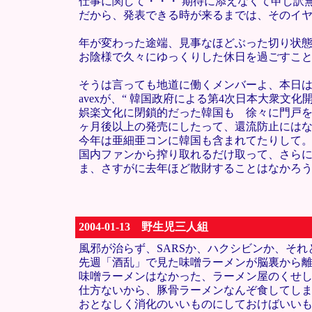
仕事に関して・・・ 期待に添えなくて申し訳
だから、発表できる時が来るまでは、そのイ
年が変わった途端、見事なほどぶった切り状態
お陰様で久々にゆっくりした休日を過ごすこ
そうは言っても地道に働くメンバーよ、本日
avexが、“ 韓国政府による第4次日本大衆
娯楽文化に閉鎖的だった韓国も 徐々に門戸
ヶ月後以上の発売にしたって、還流防止には
今年は亜細亜コンに韓国も含まれてたりして
国内ファンから搾り取れるだけ取って、さら
ま、さすがに去年ほど散財することはなかろ
2004-01-13 野生児三人組
風邪が治らず、SARSか、ハクシビンか、そ
先週「酒乱」で見た味噌ラーメンが脳裏から
味噌ラーメンはなかった、ラーメン屋のくせ
仕方ないから、豚骨ラーメンなんぞ食してし
おとなしく消化のいいものにしておけばいい