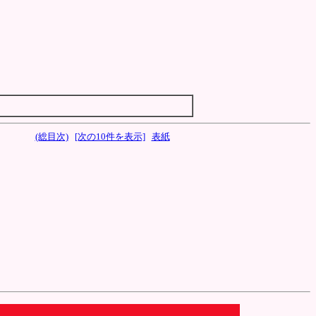
(総目次)
[次の10件を表示]
表紙