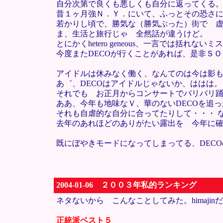
自分次第で良くも悪しくも自分に返ってくる
昔１ヶ月強Ｎ．Ｙ．にいて、ふっとその恐さ
若かりし頃で、勝気な（勝気ぶった）街で 
ま、生活と旅行じゃ 全然話が違うけど。
とにかくhetero geneous、一言では括れな
今度またDECOが行くことがあれば、是非Ｓ
アイドルは休みなく働く、なんてのは今は影
あ゛、DECOはアイドルじゃないか、ははは。
それでも お正月からコンサートでバリバリ踊
ああ、今年も地味なＶ、華のないDECOを追
それも自虐的な自分に合ってたりして・・・ 
去年のあれほどのありがたい露出を 今年に
既にぼやきモードになってしまってる、DEC
2004-01-06 ２００３年私的ランキング
ネタないから こんなことしてみた。himajin
正統派ベスト５