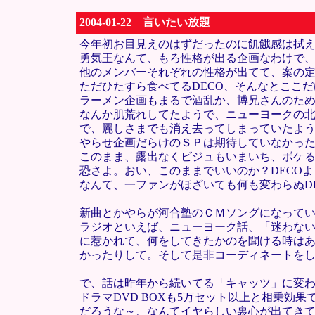
2004-01-22 言いたい放題
今年初お目見えのはずだったのに飢餓感は拭
勇気王なんて、もろ性格が出る企画なわけで、
他のメンバーそれぞれの性格が出てて、案の
ただひたすら食べてるDECO、そんなとここ
ラーメン企画もまるで酒乱か、博兄さんのた
なんか肌荒れしてたようで、ニューヨークの
で、麗しさまでも消え去ってしまっていたよ
やらせ企画だらけのＳＰは期待していなかっ
このまま、露出なくビジュもいまいち、ボケ
恐さよ。おい、このままでいいのか？DECOよ
なんて、一ファンがほざいても何も変わらぬD
新曲とかやらが河合塾のＣＭソングになって
ラジオといえば、ニューヨーク話、「迷わな
に惹かれて、何をしてきたかのを聞ける時は
かったりして。そして是非コーディネートを
で、話は昨年から続いてる「キャッツ」に変わるけ
ドラマDVD BOXも5万セット以上と相乗効
だろうな～、なんてイヤらしい裏心が出てき