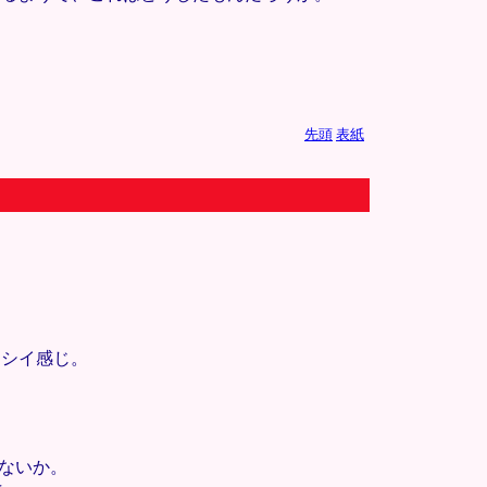
先頭
表紙
ラシイ感じ。
ないか。