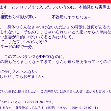
ります」とテロップまで入ったっていうのに、本編見たら実際
して。
、相変わらず影が薄い・・・ 不器用なヤツだなぁ～
O。「身体つくんなきゃいけないんだよ」の背景には何がある
もしれないし、子供のままじゃいられないとの思いからの単純
強い意志が目的に根付いてるとみたりして。
きて、またファンのツボか？
ｎヌードの時で十分。
、このアンバランスがDECOなのに。
二の腕もたくましくなってきて、なんか違和感あるっていうの
的に受け入れられない。
像しただけでもおぞましい。
ていた身長は敗れましたが、この体型だけは譲れませんぜ！誰が何と言おうと
なこ ( 2004-01-28 07:46 )
長伸ばしてみろ！（無理） / きなこ ( 2004-01-28 07:44 )