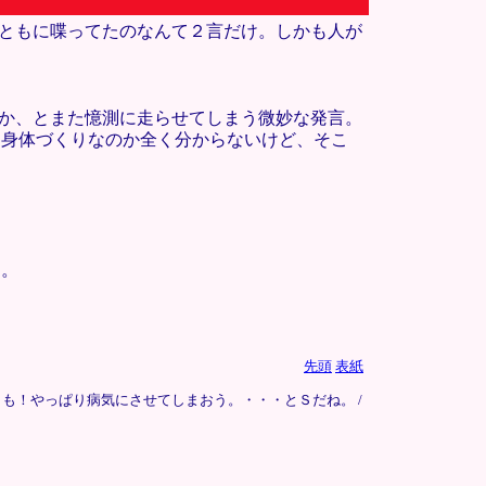
まともに喋ってたのなんて２言だけ。しかも人が
のか、とまた憶測に走らせてしまう微妙な発言。
な身体づくりなのか全く分からないけど、そこ
に。
先頭
表紙
も！やっぱり病気にさせてしまおう。・・・とＳだね。 /