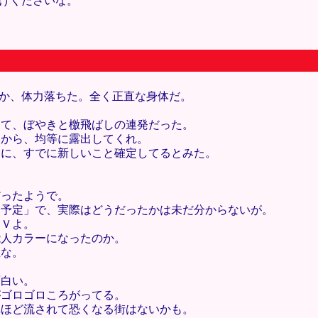
つけくださいな。
のか、体力落ちた。全く正直な身体だ。
くて、ぼやきと檄飛ばしの連発だった。
いから、均等に露出してくれ。
うに、すでに新しいこと確定してるとみた。
だったようで。
「予定」で、実際はどうだったかは未だ分からないが。
、Ｖよ。
能人カラーになったのか。
直な。
。
面白い。
がゴロゴロころがってる。
れほど流されて恐くなる街はないかも。