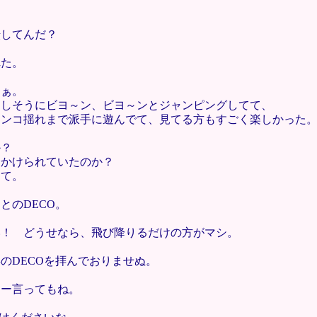
転してんだ？
れた。
なぁ。
楽しそうにビヨ～ン、ビヨ～ンとジャンピングしてて、
ランコ揺れまで派手に遊んでて、見てる方もすごく楽しかった
か？
はかけられていたのか？
んて。
とのDECO。
い！ どうせなら、飛び降りるだけの方がマシ。
のDECOを拝んでおりませぬ。
こー言ってもね。