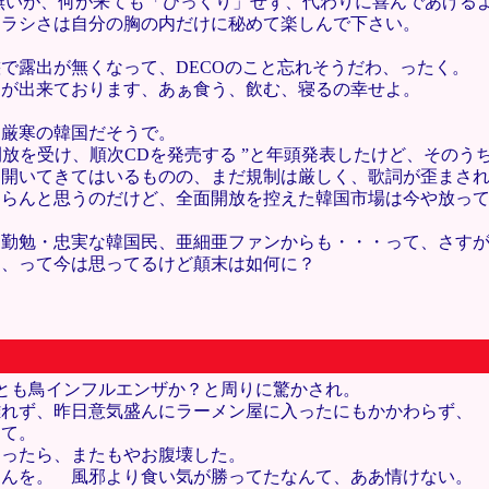
無いが、何が来ても「びっくり」せず、代わりに喜んであげる
ヤラシさは自分の胸の内だけに秘めて楽しんで下さい。
で露出が無くなって、DECOのこと忘れそうだわ、ったく。
とが出来ております、あぁ食う、飲む、寝るの幸せよ。
は厳寒の韓国だそうで。
文化開放を受け、順次CDを発売する ”と年頭発表したけど、その
を開いてきてはいるものの、まだ規制は厳しく、歌詞が歪まさ
ならんと思うのだけど、全面開放を控えた韓国市場は今や放っ
。
に勤勉・忠実な韓国民、亜細亜ファンからも・・・って、さす
う、って今は思ってるけど顛末は如何に？
れとも鳥インフルエンザか？と周りに驚かされ。
離れず、昨日意気盛んにラーメン屋に入ったにもかかわらず、
して。
まったら、またもやお腹壊した。
もんを。 風邪より食い気が勝ってたなんて、ああ情けない。