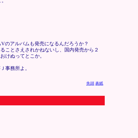
よ。
うちVのアルバムも発売になるんだろうか？
れることさえされかねないし、国内発売から２
ておけぬってとこか。
がＪ事務所よ。
先頭
表紙