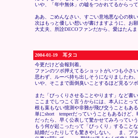
いや、「年中無休」の嘘をつかれてるからっ
ああ、ごめんなさい、すごい意地悪な心の狭
次はもっと優しい想いが書けますように、お願
大丈夫、所詮DECOファンだから、愛はたん
2004-01-19 耳タコ
今更だけど会報到着。
ファンのツボ押えてるショットがいつも小さ
思わず、ルーペ持ち出しそうになりましたわ
いや、そこまで面倒臭いことするほど見るツ
また「びっくりさせることやります」など書
ここまでしつこく言うからには、本人にとっ
根も葉もない憶測や非難が飛び交うこともあ
単にshort temperだっていうこともあ
だったら、早く公表して驚かせてみろってい
もう何が起こったって「びっくり」すること
結婚だったりしても驚きやしない。 ま、プラ