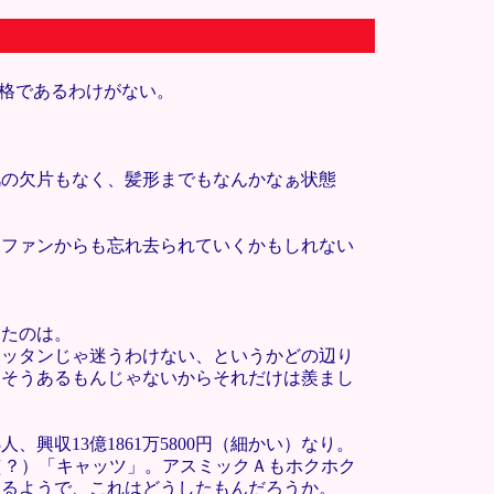
性格であるわけがない。
肌の欠片もなく、髪形までもなんかなぁ状態
、ファンからも忘れ去られていくかもしれない
ったのは。
ハッタンじゃ迷うわけない、というかどの辺り
うそうあるもんじゃないからそれだけは羨まし
興収13億1861万5800円（細かい）なり。
な（？）「キャッツ」。アスミックＡもホクホク
てるようで、これはどうしたもんだろうか。