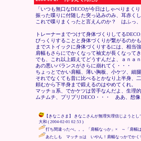
「いつも無口なDECOが今日はしゃべりまく
振った喋りに付随した突っ込みのみ、耳赤く
これで喋りまくったと言えんのか？ はふっ
トレーナーまでつけて身体づくりしてるDEC
びっくりすることと身体づくりが繋がるのか
までストイックに身体づくりするには、相当
肩幅もさらにでかくなって袖丈が長くなって
でも、これ以上鍛えてどうすんだよ、ａｎａ
あの悪いバランスがさらに崩れてく・・・
ちょっとでかい肩幅、薄い胸板、小ケツ、細腿
それでなくても昔に比べるとかなり上半身、
頼むから下半身まで鍛えるのはやめてくれ。
マッチョ系、でかケツは苦手なんだよ、生理
ムチムチ、プリプリDECO・・・ ああ、想
【きなこさま】 きなこさんが無理矢理信じようとし
大和 ( 2004-02-01 02:53 )
打ち間違ったべ。。。「肩幅なっか」× ～「肩幅ばっか」○ / き
あたしも マッチョは いやん！肩幅なっかでかくするなら 身