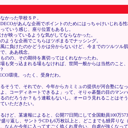
えなかった学校ＳＰ。
DECOがあんな企画でポイントのためにはっちゃけいじれる
定っていう感じ、座り位置もあるし。
だけが映っているような気がしてならなかった。
めのような企画でこちらはツボまるでナッシング。
北風に負けたのかどうかは分からないけど、今までのツルツル
うで、ああ残念。
たものの、その期待を裏切ってはくれなかったわ。
る場も突っ込まれる場もなければ、世間一般からは当然のこと
？
ECO環境。ったく、受身だわ。
いるそうで、それでか、今年からカミミュの提供が河合塾にな
いよ、コーディネートできるよ」って、そりゃ碁盤の目のマン
あるのだろうか？もう連載もないし。オーロラ見れることはそ
していただきたい。
ど、某速報によると、公開77日間にして全国動員100万573人、
果で盛り返し、サントラCDも6万枚以上と、どこまでも鰻昇り
て、なんか今年に入ってすごく捻くれ度合い、自虐が強くなっ