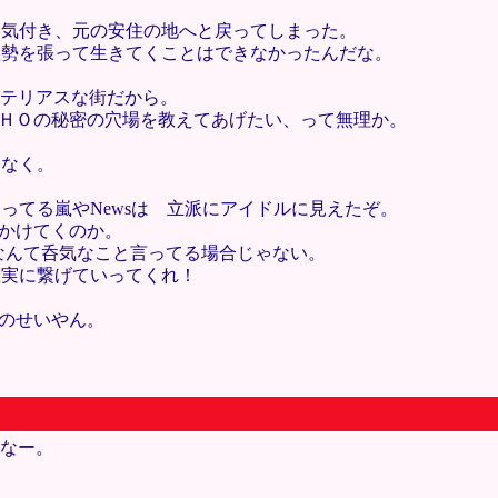
。
に気付き、元の安住の地へと戻ってしまった。
虚勢を張って生きてくことはできなかったんだな。
いミステリアスな街だから。
ＯＨＯの秘密の穴場を教えてあげたい、って無理か。
もなく。
ってる嵐やNewsは 立派にアイドルに見えたぞ。
っかけてくのか。
なんて呑気なこと言ってる場合じゃない。
確実に繋げていってくれ！
Oのせいやん。
だなー。