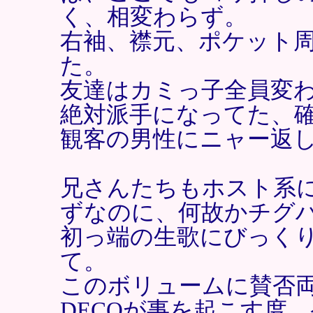
く、相変わらず。
右袖、襟元、ポケット
た。
友達はカミっ子全員変
絶対派手になってた、
観客の男性にニャー返
兄さんたちもホスト系
ずなのに、何故かチグ
初っ端の生歌にびっくり
て。
このボリュームに賛否
DECOが事を起こす度