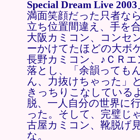
Special Dream Live 200
満面笑顔だった只者なら
立ち位置間違え、手を
大阪カミコン、コンセ
ーかけてたほどの大ボ
長野カミコン、♪ＣＲ
落とし、「余韻っても
ん、力抜けちゃった」
きっちりこなしている
脱、一人自分の世界に行
った。そして、完璧じゃ
古屋カミコン、靴脱げ
な。