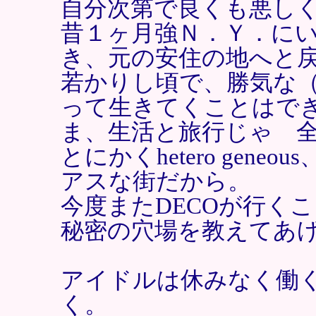
自分次第で良くも悪し
昔１ヶ月強Ｎ．Ｙ．に
き、元の安住の地へと
若かりし頃で、勝気な
って生きてくことはで
ま、生活と旅行じゃ 
とにかくhetero gen
アスな街だから。
今度またDECOが行く
秘密の穴場を教えてあ
アイドルは休みなく働
く。