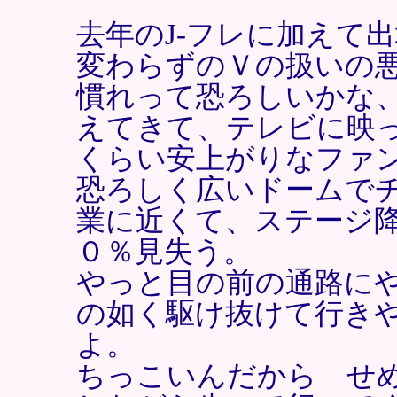
去年のJ-フレに加えて
変わらずのＶの扱いの
慣れって恐ろしいかな
えてきて、テレビに映
くらい安上がりなファ
恐ろしく広いドームでチ
業に近くて、ステージ
０％見失う。
やっと目の前の通路に
の如く駆け抜けて行き
よ。
ちっこいんだから せ