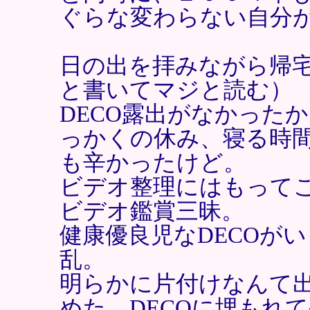
ぐらな変わらない自分
日の出を拝みながら帰
と書いてマジと読む）
DECO露出がなかった
っかくの休み、寝る時
も辛かったけど。
ビデオ整理にはもって
ビデオ鑑賞三昧。
健康優良児なDECOが
乱。
明らかに片付けなんて
めた、DECOに埋もれ