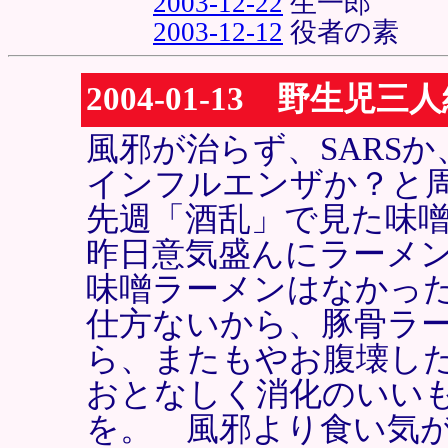
2003-12-22
生一郎
2003-12-12
役者の素
2004-01-13 野生児三
風邪が治らず、SARS
インフルエンザか？と
先週「酒乱」で見た味
昨日意気盛んにラーメ
味噌ラーメンはなかっ
仕方ないから、豚骨ラ
ら、またもやお腹壊し
おとなしく消化のいい
を。 風邪より食い気