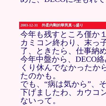
2003-12-31 外柔内剛的華男真っ盛り
今年も残すところ僅か
カミコン終わり、末っ
了、ときたら、仕事納
今年中盤から、DECO
くり休んでなかったか
たのかも。
でも、“病は気から”、
下げましたわ、カウコ
ないって。