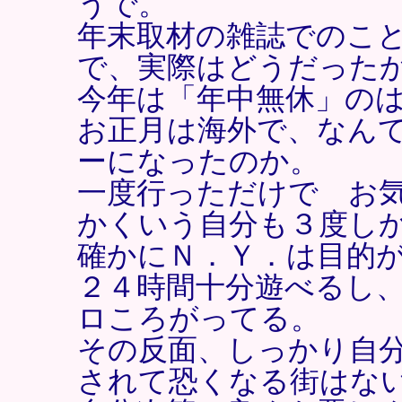
うで。
年末取材の雑誌でのこ
で、実際はどうだった
今年は「年中無休」の
お正月は海外で、なん
ーになったのか。
一度行っただけで お
かくいう自分も３度し
確かにＮ．Ｙ．は目的
２４時間十分遊べるし
ロころがってる。
その反面、しっかり自
されて恐くなる街はな