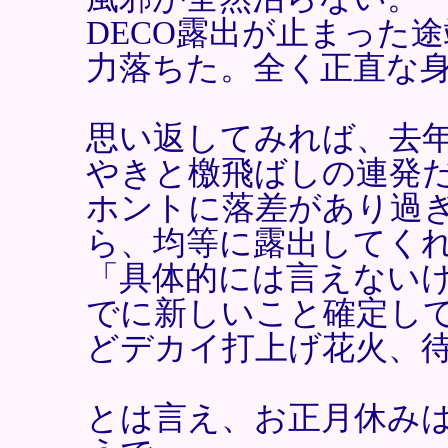
DECO露出が止まった
力落ちた。全く正直な
思い返してみれば、去
やきと檄飛ばしの連発
ホントに落差があり過
ら、均等に露出してく
「具体的には言えない
でに新しいこと確定し
どデカイ打上げ花火、
とは言え、お正月休み