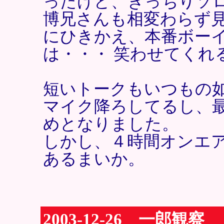
ったけど、きっちりソ
博兄さんも相変わらず
にひきかえ、本番ボー
は・・・ 笑わせてくれ
短いトークもいつもの
マイク降ろしてるし、
めとなりました。
しかし、４時間オンエ
あるまいか。
2003-12-26 一郎観察