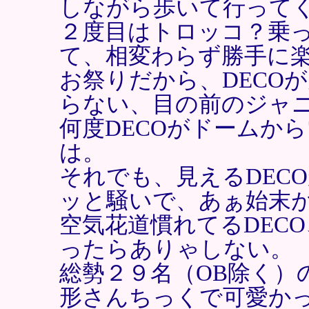
しながら歩いて行って
２度目はトロッコ？乗
て、相変わらず勝手に
お祭りだから、DECO
らない、目の前のジャ
何度DECOがドームか
は。
それでも、見えるDEC
ッと騒いで、あぁ始末
空気花道慣れてるDEC
ったらありゃしない。
総勢２９名（OB除く）
形さんちっくで可愛かっ