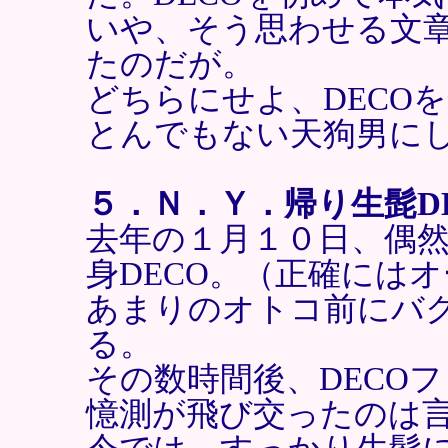
いや、そう思わせる文
たのだが。
どちらにせよ、DECO
とんでもない天狗男に
５．Ｎ．Ｙ．帰り生髭D
去年の１月１０日、偶
身DECO。（正確には
あまりのオトコ前にバ
る。
その数時間後、DECO
憶測が飛び交ったのは