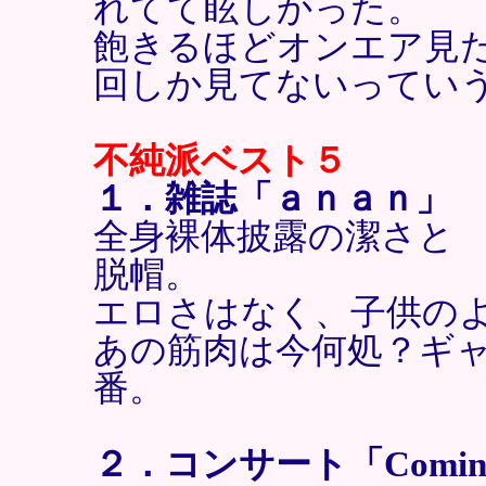
れてて眩しかった。
飽きるほどオンエア見
回しか見てないってい
不純派ベスト５
１．雑誌「ａｎａｎ」
全身裸体披露の潔さと
脱帽。
エロさはなく、子供の
あの筋肉は今何処？ギ
番。
２．コンサート「Coming w