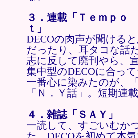
３．連載「Ｔｅｍｐｏ
ｔ」
DECOの肉声が聞ける
だったり、耳タコな話
志に反して廃刊やら、
集中型のDECOに合っ
一番心に染みたのが、
「Ｎ．Ｙ話」。短期連
４．雑誌「ＳＡＹ」
一読して、すごいむか
た。DECOを初めて本