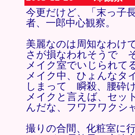
今更だけど、「末っ子
者、一郎中心観察。
美麗なのは周知なわけ
さが損なわれそうで 
メイク室でいじられてる
メイク中、ひょんなタ
しまって 瞬殺、腰砕
メイクと言えば、セッ
んだな、フワフワクシ
撮りの合間、化粧室に