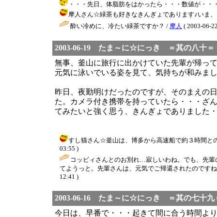
・・・先日、体脂肪をはかったら・・・数値が・・・・・・ / き
摩人さん☆緑茶も好きなきんぎょであります♪いま、「体脂肪
酔い冷めに、冷たい緑茶ですか？ /
摩人
( 2003-06-22
2003-06-19 たま～に☆にっき ＝其の八十＝
無事、釜山に旅行に出かけていた先輩が帰っ
元気に泳いでいる姿を見て、気持ちが和みま
昨日、夜勤明けだったのですが、そのまえの
た。カメラ付き携帯を持っていたら・・・ざ
てみたいと強く思う、きんぎょでありました
すし猫さん☆釜山は、博多から高速船で約３時間とのこと
03:55 )
コッピィさんとのお別れ…寂しいわね。でも、先輩
てようっと。先輩さんは、元気でご帰還されたのですね。良
12:41 )
2003-06-16 たま～に☆にっき ＝其の七十九
今日は、早番で・・・起きて間に合う時間よ