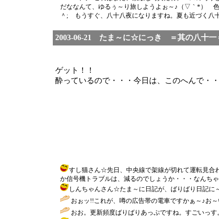
だななんて、ゆるぅ～り旅しようよぉ～♪（▽｀*） 
＾; もうすぐ、八十八夜になりますね。夏も近づく八十八
2003-06-21 たま～に☆にっき ＝其の八十一
ゲット！！
酔っているので・・・今日は、このへんで・
すし猫さん☆先日、中央線で架線が切れて運転見合
か信号機トラブルは、減るのでしょうか・・・なんちゃって・・・ / 
しんちゃんさん☆たま～に日記が、ばりばり日記に～変身（笑
おぉッ!!これが、噂の広告帯の電車ですかぁ～♪お～
おお。更新頻度ばりばりあっぷですね。すごいっす