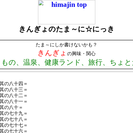
きんぎょのたま～に☆にっき
たま～にしか書けないかも？
きんぎょ
の興味・関心
りもの、温泉、健康ランド、旅行、ちょと
其の八十四＝
其の八十三＝
其の八十二＝
其の八十一＝
其の八十＝
其の七十九＝
其の七十八＝
其の七十七＝
其の七十六＝