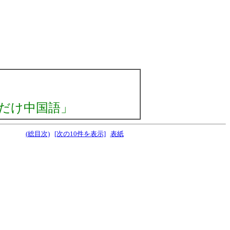
だけ中国語」
(総目次)
[次の10件を表示]
表紙