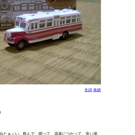
先頭
表紙
)
飲みたぁ～い。飲んで、唄って、温泉につかって、良い湯