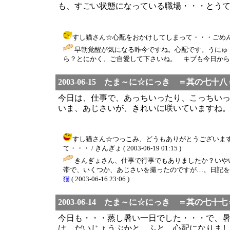
も、すごい状態になっている職場・・・とう
すし猫さん☆心配をおかけしてしまって・・・ごめんなさい・
早朝覚醒が気になる昨今ですね。心配です。うにゅ
ら？とにかく、ご自愛して下さいね。 キブも今日から
2003-06-15 たま～に☆にっき ＝其の七十八
今日は、仕事で、あっちいったり、こっちい
いま、あじさいが、きれいに咲いていますね
すし猫さん☆つっこみ、どうもありがとうございま
て・・・ / きんぎょ ( 2003-06-19 01:15 )
きんぎょさん、仕事で行事でもありましたか？いや
帯で、いくつか、あじさいを撮ったのですが…。日記を
猫
( 2003-06-16 23:06 )
2003-06-14 たま～に☆にっき ＝其の七十七
今日も・・・蒸し暑い一日でした・・・で、
は、だいじょうぶかと、ふと、心配になりま