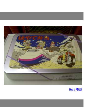
ホ
の
先頭
表紙