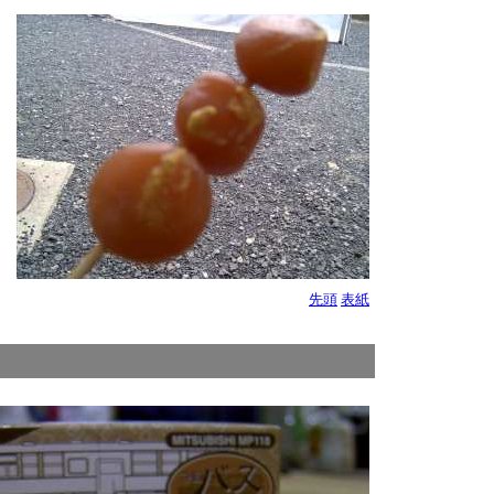
、
過
先頭
表紙