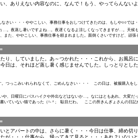
てい、ありえない内容なのに、なんで！もう、やってらんない
・・ややこしい、事務仕事をおしつけてきたのは、もしや○○では・・・ / きんぎょ 
ぅ…。夜蒸し暑いですよね…。夜遅くなるよ涼しくなってきますが…。天候
、また、ややこしい、事務仕事を頼まれました。面倒くさいですけど、頑張る
＝
ったり、していました。あ～つかれた・・・これから、お風呂
。今日は、それほど蒸し暑く感じませんでした。しっとりとし
す。つっこみいれられなくて、ごめんなさい・・・ この日は、被服購入をし
いや、日曜日にバスハイクや外出などはないか…。なにはともあれ、大変だ
書いていない猫であった（^-＾; 駄目だわ。 ここの所きんぎょさんの日記
＝
暑いとアパートの中は、さらに暑く・・・今日は仕事、締め切
したが・・・仕事から、帰ってきて見ると・・・あれ？いない