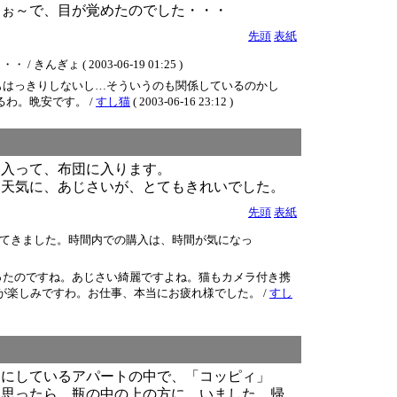
よぉ～で、目が覚めたのでした・・・
先頭
表紙
( 2003-06-19 01:25 )
もはっきりしないし…そういうのも関係しているのかし
わ。晩安です。 /
すし猫
( 2003-06-16 23:12 )
に入って、布団に入ります。
た天気に、あじさいが、とてもきれいでした。
先頭
表紙
てきました。時間内での購入は、時間が気になっ
ったのですね。あじさい綺麗ですよね。猫もカメラ付き携
が楽しみですわ。お仕事、本当にお疲れ様でした。 /
すし
りにしているアパートの中で、「コッピィ」
と思ったら、瓶の中の上の方に、いました。帰