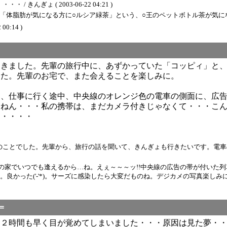
んぎょ ( 2003-06-22 04:21 )
が気になる方に○ルシア緑茶」という、○王のペットボトル茶が気になっています。 / 
 00:14 )
てきました。先輩の旅行中に、あずかっていた「コッピィ」と
した。先輩のお宅で、また会えることを楽しみに。
日、仕事に行く途中、中央線のオレンジ色の電車の側面に、広
んねん・・・私の携帯は、まだカメラ付きじゃなくて・・・こ
・・・・・
でした。先輩から、旅行の話を聞いて、きんぎょも行きたいです。電車の写真、撮るこ
の家でいつでも逢えるから…ね。えぇ～～～ッ!!中央線の広告の帯が付いた
かった('-'*)。サーズに感染したら大変だものね。デジカメの写真楽しみにして
＝
り２時間も早く目が覚めてしまいました・・・原因は見た夢・