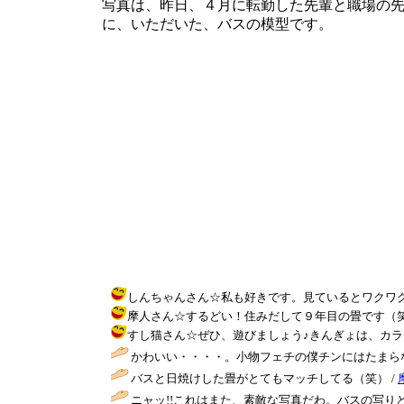
写真は、昨日、４月に転勤した先輩と職場の
に、いただいた、バスの模型です。
しんちゃんさん☆私も好きです。見ているとワクワクします♪ / き
摩人さん☆するどい！住みだして９年目の畳です（笑）。 / きんぎ
すし猫さん☆ぜひ、遊びましょう♪きんぎょは、カラオケのレパ
かわいい・・・・。小物フェチの僕チンにはたまらな
バスと日焼けした畳がとてもマッチしてる（笑） /
ニャッ!!これはまた、素敵な写真だわ。バスの写