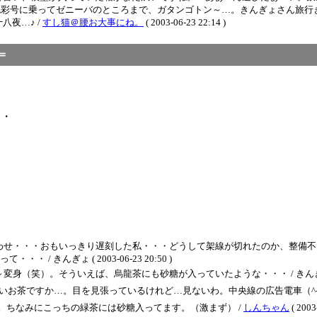
色彩号に乗ってゼニーバのところまで、ガタンゴトン～…。きんぎょさん旅行き
夜…♪ /
すし猫＠腰お大事にね。
( 2003-06-23 22:14 )
＝
・・
わせ・・・おもいっきり遅刻した私・・・どうして架線が切れたのか、整備不
きんぎょ ( 2003-06-23 20:50 )
）。そういえば、烏龍茶にも砂糖が入っていたような・・・ / きんぎょ ( 2003-
いお茶ですか…。目を見張っているけれど…見ないわ。中央線の広告電車（^-＾
。ちなみにこっちの緑茶には砂糖入ってます。（激まず） /
しんちゃん
( 2003