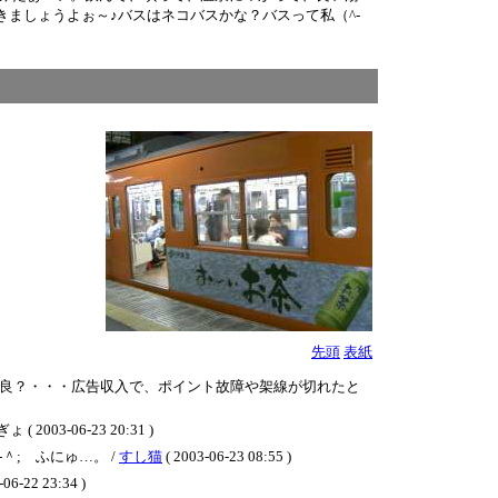
ましょうよぉ～♪バスはネコバスかな？バスって私（^-
先頭
表紙
良？・・・広告収入で、ポイント故障や架線が切れたと
06-23 20:31 )
; ふにゅ…。 /
すし猫
( 2003-06-23 08:55 )
-06-22 23:34 )