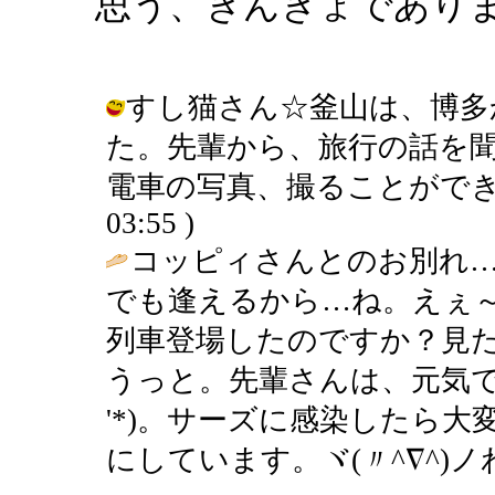
思う、きんぎょであり
すし猫さん☆釜山は、博多
た。先輩から、旅行の話を
電車の写真、撮ることができました♪
03:55 )
コッピィさんとのお別れ
でも逢えるから…ね。えぇ～
列車登場したのですか？見
うっと。先輩さんは、元気で
'*)。サーズに感染したら
にしています。ヾ(〃^∇^)ノわ