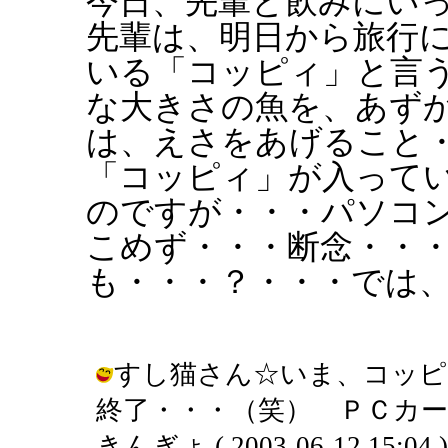
今日、先輩と飲みにい
先輩は、明日から旅行
いる「コッピィ」と言
な大きさの魚を、あず
は、えさをあげること
「コッピィ」が入って
のですが・・・パソコ
こめず・・・断念・・
も・・・？・・・では
すし猫さん☆いま、コッピ
終了・・・（笑） ＰＣカー
きんぎょ ( 2003-06-12 15:04 )