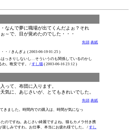
・・なんで夢に職場が出てくんだよぉ？それ
よぉ～で、目が覚めたのでした・・・
先頭
表紙
( 2003-06-19 01:25 )
もはっきりしないし…そういうのも関係しているのかし
わ。晩安です。 /
すし猫
( 2003-06-16 23:12 )
に入って、布団に入ります。
た天気に、あじさいが、とてもきれいでした。
先頭
表紙
てきました。時間内での購入は、時間が気になっ
ったのですね。あじさい綺麗ですよね。猫もカメラ付き携
が楽しみですわ。お仕事、本当にお疲れ様でした。 /
すし