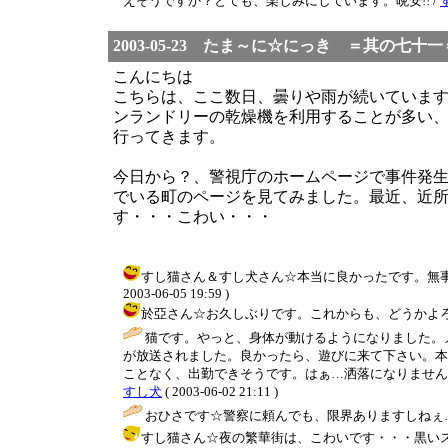
えそうですか？とても、楽しみにしています。晩安!! /
2003-05-23 たま～に☆にっき ＝其の七十一
こんにちは
こちらは、ここ数日、曇りや雨が続いていま
ンランドリーの乾燥機を利用することが多い
行ってきます。
今日から？、警視庁のホームページで事件発
でいる町のページを見てみました。最近、近
す・・・こわい・・・
すし猫さん＆すし犬さん☆本当に良かったです。無事
2003-06-05 19:59 )
於亞さん☆お久しぶりです。これからも、どうかよろしくお願いし
猫です。やっと、身体が動けるようになりました。
が放送されました。良かったら、遊びに来て下さい。本
ことなく、出勤できそうです。はぁ…洒落になりません
すし犬
( 2003-06-02 21:11 )
おひさです☆警察に頼んでも、限界ありますしねぇ…(^-
すし猫さん☆夜の繁華街は、こわいです・・・黒い