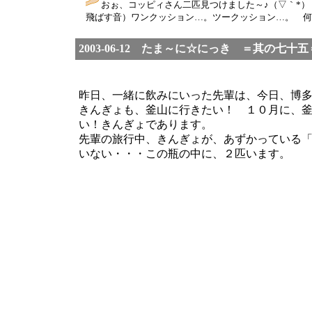
おぉ、コッピィさん二匹見つけました～♪（▽｀*
飛ばす音）ワンクッション…。ツークッション…。 何度も
2003-06-12 たま～に☆にっき ＝其の七十五
昨日、一緒に飲みにいった先輩は、今日、博
きんぎょも、釜山に行きたい！ １０月に、
い！きんぎょであります。
先輩の旅行中、きんぎょが、あずかっている
いない・・・この瓶の中に、２匹います。