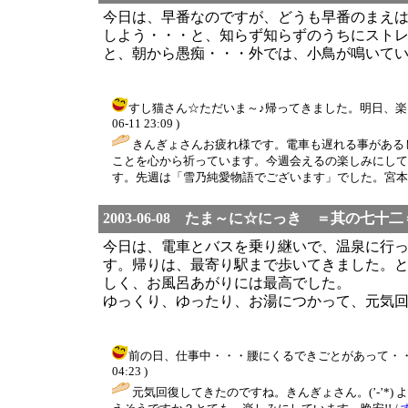
今日は、早番なのですが、どうも早番のまえ
しよう・・・と、知らず知らずのうちにスト
と、朝から愚痴・・・外では、小鳥が鳴いて
すし猫さん☆ただいま～♪帰ってきました。明日、楽しみ
06-11 23:09 )
きんぎょさんお疲れ様です。電車も遅れる事がある
ことを心から祈っています。今週会えるの楽しみにして
す。先週は「雪乃純愛物語でございます」でした。宮本そ
2003-06-08 たま～に☆にっき ＝其の七十二
今日は、電車とバスを乗り継いで、温泉に行
す。帰りは、最寄り駅まで歩いてきました。
しく、お風呂あがりには最高でした。
ゆっくり、ゆったり、お湯につかって、元気
前の日、仕事中・・・腰にくるできごとがあって・・・び
04:23 )
元気回復してきたのですね。きんぎょさん。(’-’