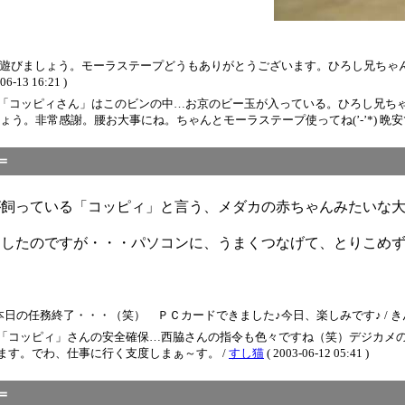
♪遊びましょう。モーラステープどうもありがとうございます。ひろし兄ちゃ
 16:21 )
わ。「コッピィさん」はこのビンの中…お京のビー玉が入っている。ひろし兄ち
。非常感謝。腰お大事にね。ちゃんとモーラステープ使ってね(’-’*) 晩安で
＝
が飼っている「コッピィ」と言う、メダカの赤ちゃんみたいな
写したのですが・・・パソコンに、うまくつなげて、とりこめ
終了・・・（笑） ＰＣカードできました♪今日、楽しみです♪ / きんぎょ ( 200
「コッピィ」さんの安全確保…西脇さんの指令も色々ですね（笑）デジカメの
います。でわ、仕事に行く支度しまぁ～す。 /
すし猫
( 2003-06-12 05:41 )
＝