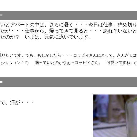
＝
暑いとアパートの中は、さらに暑く・・・今日は仕事、締め切
したが・・・仕事から、帰ってきて見ると・・・あれ？いない
いたのか？ いまは、元気に泳いでいます。
です。でも、もしかしたら・・・コッピィさんにとって、きんぎょは天敵かも・・・（笑）
わ。♪（▽｀*） 眠っていたのかなぁ～コッピィさん。 可愛いですね。(’
＝
けで、汗が・・・
。