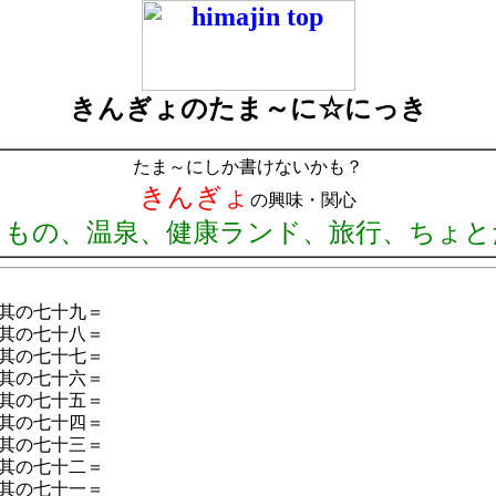
きんぎょのたま～に☆にっき
たま～にしか書けないかも？
きんぎょ
の興味・関心
りもの、温泉、健康ランド、旅行、ちょと
其の七十九＝
其の七十八＝
其の七十七＝
其の七十六＝
其の七十五＝
其の七十四＝
其の七十三＝
其の七十二＝
其の七十一＝