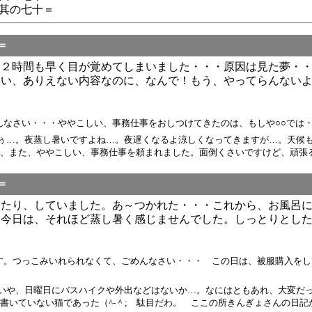
其の七十＝
＝
り２時間も早く目が覚めてしまいました・・・原因は見た夢・
てい、ありえない内容なのに、なんで！もう、やってらんない
・・ややこしい、事務仕事をおしつけてきたのは、もしや○○では・・・ / きんぎょ 
ぅ…。夜蒸し暑いですよね…。夜遅くなるよ涼しくなってきますが…。天候
、また、ややこしい、事務仕事を頼まれました。面倒くさいですけど、頑張る
＝
ったり、していました。あ～つかれた・・・これから、お風呂
。今日は、それほど蒸し暑く感じませんでした。しっとりとし
す。つっこみいれられなくて、ごめんなさい・・・ この日は、被服購入をし
いや、日曜日にバスハイクや外出などはないか…。なにはともあれ、大変だ
書いていない猫であった（^-＾; 駄目だわ。 ここの所きんぎょさんの日記