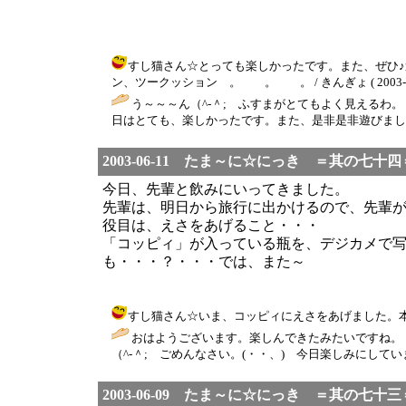
すし猫さん☆とっても楽しかったです。また、ぜひ
ン、ツークッション 。 。 。 / きんぎょ ( 2003-06-13
う～～～ん（^-＾; ふすまがとてもよく見える
日はとても、楽しかったです。また、是非是非遊びましょう
2003-06-11 たま～に☆にっき ＝其の七十四
今日、先輩と飲みにいってきました。
先輩は、明日から旅行に出かけるので、先輩
役目は、えさをあげること・・・
「コッピィ」が入っている瓶を、デジカメで
も・・・？・・・では、また～
すし猫さん☆いま、コッピィにえさをあげました。本日の任務
おはようございます。楽しんできたみたいですね。
（^-＾; ごめんなさい。(・・、) 今日楽しみにして
2003-06-09 たま～に☆にっき ＝其の七十三