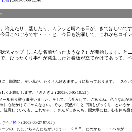
すし猫
( 2003-06-08 22:40 )
＝
す。冷えたり、蒸したり、カラッと晴れる日が、きてほしいで
、今日このごろです・・・と、今日も洗濯して、これからコイ
生状況マップ（こんな名前だったような？）が開始します。と
所で、ひったくり事件が発生したと看板が立てかけてあって、
に、順調に、良い風が、たくさん吹きますように祈っております。 スケバン刑事
ます。 / きんぎょ ( 2003-06-05 18:53 )
メール有り難う御座いました。そして、心配かけて、ごめんね。色々な話が
当に心配かけてごめんなさい。でも、突然のことで猫もびっくり、というか
。注意していても、これぢゃ…。きんぎょさんも、腰大事にね。心も体も癒さ
^; /
於亞
( 2003-05-27 07:05 )
スーツの、おにいちゃんたちがいます～ ２５日、だめかも・・・へやが・・