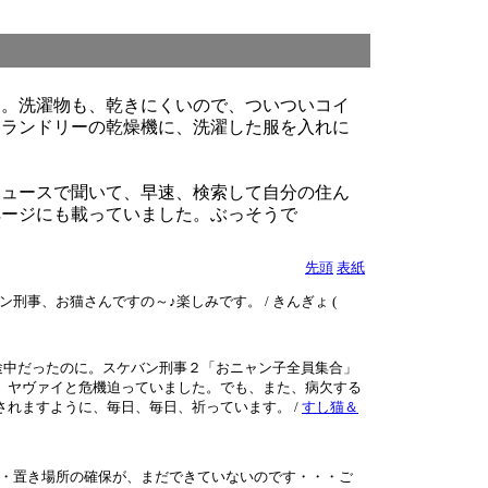
す。洗濯物も、乾きにくいので、ついついコイ
ンランドリーの乾燥機に、洗濯した服を入れに
ニュースで聞いて、早速、検索して自分の住ん
ページにも載っていました。ぶっそうで
先頭
表紙
、お猫さんですの～♪楽しみです。 / きんぎょ (
途中だったのに。スケバン刑事２「おニャン子全員集合」
、ヤヴァイと危機迫っていました。でも、また、病欠する
れますように、毎日、毎日、祈っています。 /
すし猫＆
・置き場所の確保が、まだできていないのです・・・ご