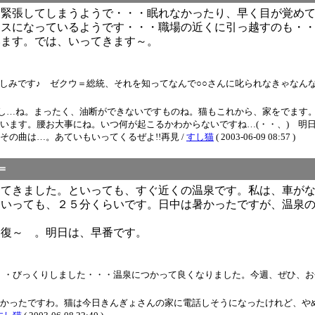
は緊張してしまうようで・・・眠れなかったり、早く目が覚め
レスになっているようです・・・職場の近くに引っ越すのも・
います。では、いってきます～。
です♪ ゼクウ＝総統、それを知ってなんで○○さんに叱られなきゃなんないのお～
し…ね。まったく、油断ができないですものね。猫もこれから、家をでます。
います。腰お大事にね。いつ何が起こるかわからないですね…(・・、) 明
の曲は…。あていもいってくるぜよ!!再見 /
すし猫
( 2003-06-09 08:57 )
＝
ってきました。といっても、すぐ近くの温泉です。私は、車が
といっても、２５分くらいです。日中は暑かったですが、温泉
回復～ 。明日は、早番です。
っくりしました・・・温泉につかって良くなりました。今週、ぜひ、お会いしましょう
*) よかったですわ。猫は今日きんぎょさんの家に電話しそうになったけれど、