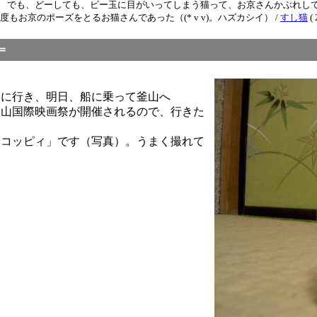
） でも、どーしても、ビー玉に目がいってしまう猫って、お京さんかぶれし
お京のポーズをとるお猫さんであった（(* v v)。ハズカシイ） /
すし猫
( 
＝
多に行き、明日、船に乗って釜山へ
釜山国際映画祭が開催されるので、行きた
「コッピィ」です（写真）。うまく撮れて