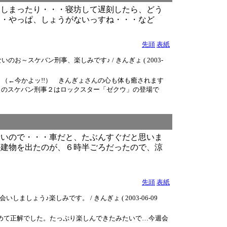
てしまったり・・・寝坊して遅刻したら、どう
・・やっぱ、しょうがないっすね・・・など
先頭
表紙
スケバン刑事、楽しみです♪ / きんぎょ ( 2003-
（←今かよッ!!） きんぎょさんの心も体も癒されます
日のスケバン刑事２はロックスター「ゼクウ」の登場で
ないので・・・車だと、たぶんすぐだと思いま
の建物を出たのが、６時半ごろだったので、涼
先頭
表紙
♪楽しみです。 / きんぎょ ( 2003-06-09
やめて正解でした。たっぷり楽しんできたみたいで…今週会