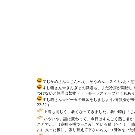
でじかめさん☆じんべぇ、そうめん、スイカ♪お～想像すると涼
すし猫さん☆きんぎょの職場も、まだ冷房が開始し
つけないと無理は禁物・・・モーラステープどうもありがとうござい
すし猫さん☆ビー玉の練習をしましょう♪青狼会が来たと
22:52 )
上海も同じく、暑くなってきました。暑い時は「じ
いやいや、話は変わって、今日はすんごく蒸し暑か
ことで…。（意味不明つっこみしている猫（^-＾;）
呂に入った後に、張り替えて下さいねぇ～♪身体をいたわ