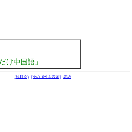
だけ中国語」
(総目次)
[次の10件を表示]
表紙