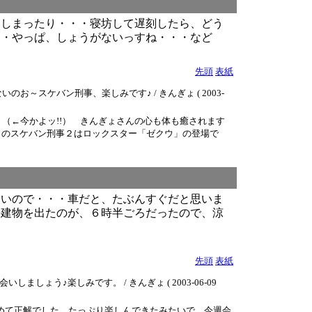
てしまったり・・・寝坊して遅刻したら、どう
・・やっぱ、しょうがないっすね・・・など
先頭
表紙
スケバン刑事、楽しみです♪ / きんぎょ ( 2003-
（←今かよッ!!） きんぎょさんの心も体も癒されます
日のスケバン刑事２はロックスター「ゼクウ」の登場で
ないので・・・車だと、たぶんすぐだと思いま
の建物を出たのが、６時半ごろだったので、涼
先頭
表紙
♪楽しみです。 / きんぎょ ( 2003-06-09
やめて正解でした。たっぷり楽しんできたみたいで…今週会