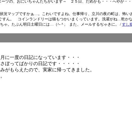
スーツの、おにいちゃんたちがいます～ ２５日、だめかも・・・へやが・・
生状況マップですかぁ…。こわいですよね。仕事帰り、立川の夜の町は、怖い
 ぐすん。 コインランドリーは猫もつかいまくっています。洗濯がね…乾か
ゃ。たぶん明日土曜日には…（^-＾; また、メールするぢゃきに。 /
すし
・月に一度の日記になっています・・・
、さぼってばかりの日記です・・・・・
休みがもらえたので、実家に帰ってきました。
す。