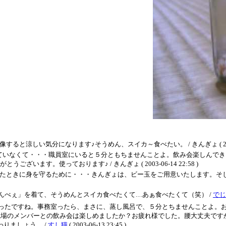
しい気分になります♪そうめん、スイカ～食べたい。 / きんぎょ ( 2003-06-
ていなくて・・・職員室にいると５分ともちませんことよ。飲み会楽しんでき
ます。使っております♪ / きんぎょ ( 2003-06-14 22:58 )
きに身を守るために・・・きんぎょは、ビー玉をご用意いたします。そして、わたくし
んべぇ」を着て、そうめんとスイカ食べたくて…あぁ食べたくて（笑） /
でじ
ったですね。事務室ったら、まさに、蒸し風呂で、５分とちませんことよ。
 職場のメンバーとの飲み会は楽しめましたか？お疲れ様でした。腰大丈夫で
りましょう。 /
すし猫
( 2003-06-13 23:45 )