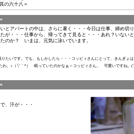
其の六十八＝
＝
暑いとアパートの中は、さらに暑く・・・今日は仕事、締め切
したが・・・仕事から、帰ってきて見ると・・・あれ？いない
いたのか？ いまは、元気に泳いでいます。
です。でも、もしかしたら・・・コッピィさんにとって、きんぎょは天敵かも・・・（笑）
わ。♪（▽｀*） 眠っていたのかなぁ～コッピィさん。 可愛いですね。(’
＝
けで、汗が・・・
。