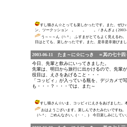
すし猫さん☆とっても楽しかったです。また、ぜひ
ン、ツークッション 。 。 。 / きんぎょ ( 2003-06-13
う～～～ん（^-＾; ふすまがとてもよく見える
日はとても、楽しかったです。また、是非是非遊びましょう
2003-06-11 たま～に☆にっき ＝其の七十四
今日、先輩と飲みにいってきました。
先輩は、明日から旅行に出かけるので、先輩
役目は、えさをあげること・・・
「コッピィ」が入っている瓶を、デジカメで
も・・・？・・・では、また～
すし猫さん☆いま、コッピィにえさをあげました。本日の任務
おはようございます。楽しんできたみたいですね。
（^-＾; ごめんなさい。(・・、) 今日楽しみにして