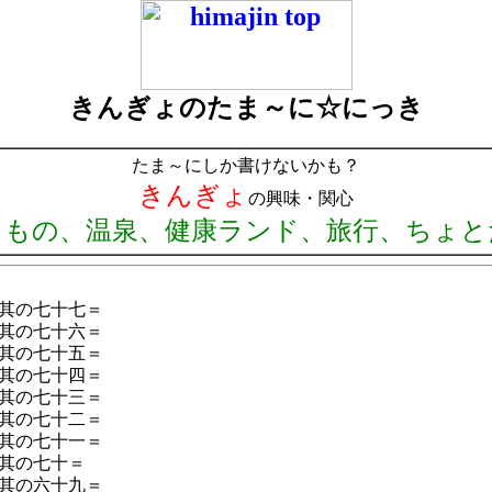
きんぎょのたま～に☆にっき
たま～にしか書けないかも？
きんぎょ
の興味・関心
りもの、温泉、健康ランド、旅行、ちょと
其の七十七＝
其の七十六＝
其の七十五＝
其の七十四＝
其の七十三＝
其の七十二＝
其の七十一＝
其の七十＝
其の六十九＝