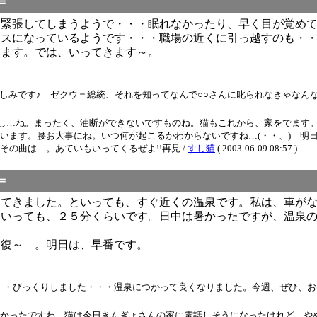
＝
は緊張してしまうようで・・・眠れなかったり、早く目が覚め
レスになっているようです・・・職場の近くに引っ越すのも・
います。では、いってきます～。
です♪ ゼクウ＝総統、それを知ってなんで○○さんに叱られなきゃなんないのお～
し…ね。まったく、油断ができないですものね。猫もこれから、家をでます。
います。腰お大事にね。いつ何が起こるかわからないですね…(・・、) 明
の曲は…。あていもいってくるぜよ!!再見 /
すし猫
( 2003-06-09 08:57 )
＝
ってきました。といっても、すぐ近くの温泉です。私は、車が
といっても、２５分くらいです。日中は暑かったですが、温泉
回復～ 。明日は、早番です。
っくりしました・・・温泉につかって良くなりました。今週、ぜひ、お会いしましょう
*) よかったですわ。猫は今日きんぎょさんの家に電話しそうになったけれど、