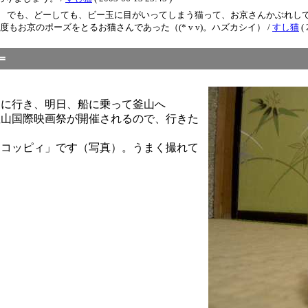
） でも、どーしても、ビー玉に目がいってしまう猫って、お京さんかぶれし
お京のポーズをとるお猫さんであった（(* v v)。ハズカシイ） /
すし猫
( 
＝
多に行き、明日、船に乗って釜山へ
釜山国際映画祭が開催されるので、行きた
「コッピィ」です（写真）。うまく撮れて