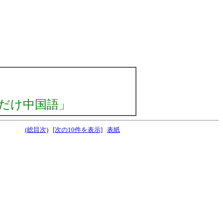
だけ中国語」
(総目次)
[次の10件を表示]
表紙