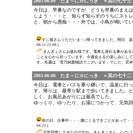
2003-06-09 たま～に☆にっき ＝其の七十三
今日は、早番なのですが、どうも早番のまえ
しよう・・・と、知らず知らずのうちにスト
と、朝から愚痴・・・外では、小鳥が鳴いて
すし猫さん☆ただいま～♪帰ってきました。明日、楽しみ
06-11 23:09 )
きんぎょさんお疲れ様です。電車も遅れる事がある
ことを心から祈っています。今週会えるの楽しみにして
す。先週は「雪乃純愛物語でございます」でした。宮本そ
2003-06-08 たま～に☆にっき ＝其の七十二
今日は、電車とバスを乗り継いで、温泉に行
す。帰りは、最寄り駅まで歩いてきました。
しく、お風呂あがりには最高でした。
ゆっくり、ゆったり、お湯につかって、元気
前の日、仕事中・・・腰にくるできごとがあって・・・び
04:23 )
元気回復してきたのですね。きんぎょさん。(’-’