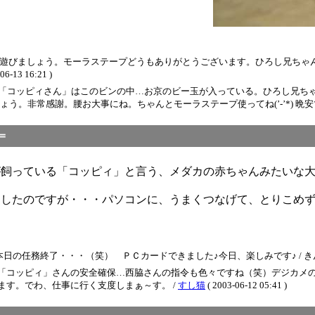
♪遊びましょう。モーラステープどうもありがとうございます。ひろし兄ちゃ
 16:21 )
わ。「コッピィさん」はこのビンの中…お京のビー玉が入っている。ひろし兄ち
。非常感謝。腰お大事にね。ちゃんとモーラステープ使ってね(’-’*) 晩安で
＝
が飼っている「コッピィ」と言う、メダカの赤ちゃんみたいな
写したのですが・・・パソコンに、うまくつなげて、とりこめ
終了・・・（笑） ＰＣカードできました♪今日、楽しみです♪ / きんぎょ ( 200
「コッピィ」さんの安全確保…西脇さんの指令も色々ですね（笑）デジカメの
います。でわ、仕事に行く支度しまぁ～す。 /
すし猫
( 2003-06-12 05:41 )