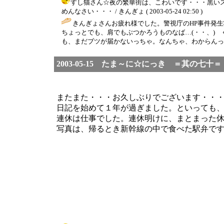
すし猫さん☆夜の繁華街は、こわいです・・・黒い
めんなさい・・・ / きんぎょ ( 2003-05-24 02:50 )
きんぎょさんお疲れ様でした。警視庁のHP事件発
ちょっとでも、肩でもぶつかろうものなば…(・・、)
も、まだブツが届かないっちゃ。なんちゃ、わからんっち
2003-05-15 たま～に☆にっき ＝其の七十＝
またまた・・・お久しぶりでございます・・
日記を始めて１年が過ぎました。といっても
連休は仕事でした。連休明けに、まとまった
写真は、帰るとき新幹線の中で食べた駅弁で