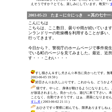
えそうですか？とても、楽しみにしています。晩安!! /
2003-05-23 たま～に☆にっき ＝其の七十一
こんにちは
こちらは、ここ数日、曇りや雨が続いていま
ンランドリーの乾燥機を利用することが多い
行ってきます。
今日から？、警視庁のホームページで事件発
でいる町のページを見てみました。最近、近
す・・・こわい・・・
すし猫さん＆すし犬さん☆本当に良かったです。無事
2003-06-05 19:59 )
於亞さん☆お久しぶりです。これからも、どうかよろしくお願いし
猫です。やっと、身体が動けるようになりました。
が放送されました。良かったら、遊びに来て下さい。本
ことなく、出勤できそうです。はぁ…洒落になりません
すし犬
( 2003-06-02 21:11 )
おひさです☆警察に頼んでも、限界ありますしねぇ…(^-