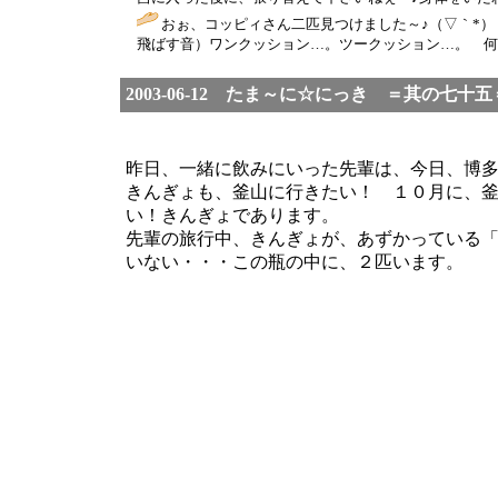
おぉ、コッピィさん二匹見つけました～♪（▽｀*
飛ばす音）ワンクッション…。ツークッション…。 何度も
2003-06-12 たま～に☆にっき ＝其の七十五
昨日、一緒に飲みにいった先輩は、今日、博
きんぎょも、釜山に行きたい！ １０月に、
い！きんぎょであります。
先輩の旅行中、きんぎょが、あずかっている
いない・・・この瓶の中に、２匹います。