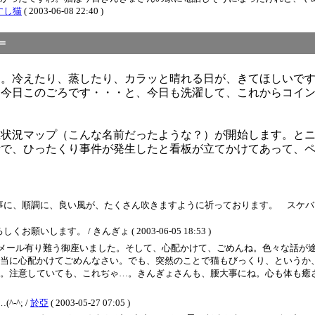
すし猫
( 2003-06-08 22:40 )
＝
す。冷えたり、蒸したり、カラッと晴れる日が、きてほしいで
、今日このごろです・・・と、今日も洗濯して、これからコイ
生状況マップ（こんな名前だったような？）が開始します。と
所で、ひったくり事件が発生したと看板が立てかけてあって、
に、順調に、良い風が、たくさん吹きますように祈っております。 スケバン刑事
ます。 / きんぎょ ( 2003-06-05 18:53 )
メール有り難う御座いました。そして、心配かけて、ごめんね。色々な話が
当に心配かけてごめんなさい。でも、突然のことで猫もびっくり、というか
。注意していても、これぢゃ…。きんぎょさんも、腰大事にね。心も体も癒さ
^; /
於亞
( 2003-05-27 07:05 )