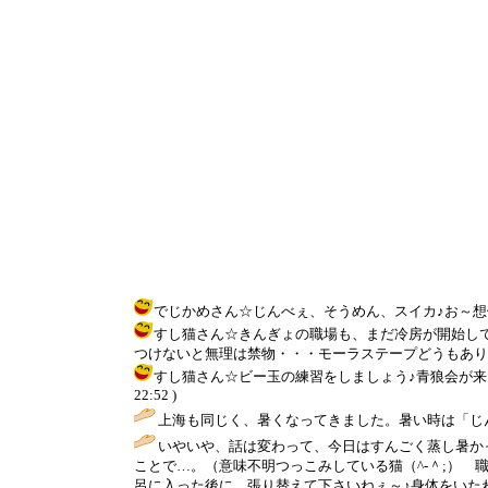
でじかめさん☆じんべぇ、そうめん、スイカ♪お～想像すると涼
すし猫さん☆きんぎょの職場も、まだ冷房が開始し
つけないと無理は禁物・・・モーラステープどうもありがとうござい
すし猫さん☆ビー玉の練習をしましょう♪青狼会が来たと
22:52 )
上海も同じく、暑くなってきました。暑い時は「じ
いやいや、話は変わって、今日はすんごく蒸し暑か
ことで…。（意味不明つっこみしている猫（^-＾;）
呂に入った後に、張り替えて下さいねぇ～♪身体をいたわ