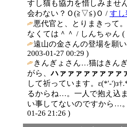
すし猫も協力を惜しみません
会わない？Ｏ(≧▽≦)Ｏ /
すし
悪代官と、とりまきって
なくては＾＾ / しんちゃん ( 2003
遠山の金さんの登場を願い
2003-01-27 00:29 )
きんぎょさん…猫はきん
がら、
ハァァァァァァァァ
して祈っています。ε(*'-')з†.
るからね…。一人で抱え込
い事してないのですから…。☆⌒(
01-26 21:26 )