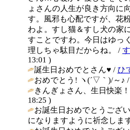
ょさんの人生が良き方向に
す。風邪も心配ですが、花
わよ。すし猫＆すし犬の家
すことですわ。今日はゆっ
理しちゃ駄目だからね。 /
13:01 )
誕生日おめでとさん♥ /
ひ
おめでとう! ヽ(´▽｀)/～♪ 
きんぎょさん、生日快楽！
18:25 )
お誕生日おめでとうございま
になりますように祈念します