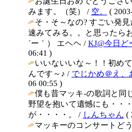
お誕生日おめでとうございま
みます。（笑） /
空。
( 2003-
そ・そ～なの? すごい発見
速みてみる。。と思ったらお
´ー｀） エヘヘ /
KJ@今日
06:41 )
いいないいな～！！初めて
んです～♪ /
でじかめ＠え、
06 00:55 )
僕も昔マッキ-の歌詞と同
野望を抱いて遺憾にも・・
が・・・・。 /
しんちゃん
( 
マッキーのコンサートど