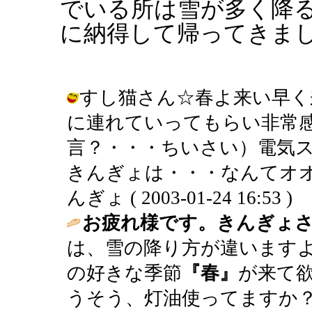
でいる所は雪が多く降
に納得して帰ってきま
すし猫さん☆春よ来い早く
に連れていってもらい非常
言？・・・ちいさい）電気
きんぎょは・・・なんてオオ
んぎょ ( 2003-01-24 16:53 )
お疲れ様です。きんぎょ
は、雪の降り方が違います
の好きな季節
『春』
が来て
うそう、灯油使ってますか？