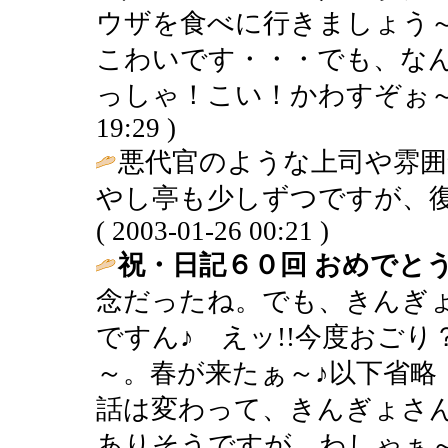
ウザを食べに行きましょう
こわいです・・・でも、な
っしゃ！こい！かわすぞぉ～・・・ 
19:29 )
悪代官のような上司や雰
やし亭も少しずつですが、復
( 2003-01-26 00:21 )
祝・日記６０回 おめでとう
念だったね。でも、きんぎ
ですん♪ えッ!!今度おご
～。春が来たぁ～♪以下省略
話は変わって、きんぎょさ
ありそうですが、わしゃぁ