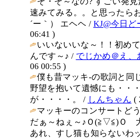
そ・そ～なの? すごい発見
速みてみる。。と思ったらお
´ー｀） エヘヘ /
KJ@今日
06:41 )
いいないいな～！！初めて
んです～♪ /
でじかめ＠え、
06 00:55 )
僕も昔マッキ-の歌詞と同
野望を抱いて遺憾にも・・
が・・・・。 /
しんちゃん
( 
マッキーのコンサートど
だぁ～ねぇ～♪Ｏ(≧▽≦)
あれ、すし猫も知らないわッ