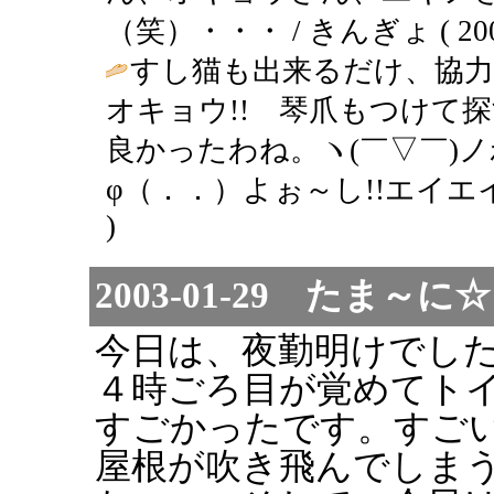
（笑）・・・ / きんぎょ ( 2003-0
すし猫も出来るだけ、協力
オキョウ!! 琴爪もつけて
良かったわね。ヽ(￣▽￣)
φ（．．）よぉ～し!!エイエイ
)
2003-01-29 たま
今日は、夜勤明けでし
４時ごろ目が覚めてト
すごかったです。すご
屋根が吹き飛んでしま