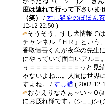
かったねヽ(￣▽￣)ノ
きん
度は連れて行って下さいま
（笑）
/
すし猫＠のほほん茶で行
12-12 22:50 )
そうそう、すし犬情報で
チャンネル『ＨＲ』という
香取慎吾くんが夜学の先生
にやっていて面白いアルヨ
ぅ＝＝＝＝＝＝＝＝っと見続け
ゃないよね…。人間は世界
すよね。 /
すし猫
( 2002-12-1
おかえりなさぁ～い～Ｏ(≧
にお疲れ様です。(シ_ _)シ