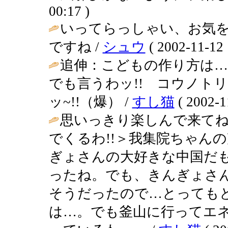
00:17 )
いってらっしゃい、お気
ですね /
シュウ
( 2002-11-12 
追伸：こどもの作り方は…
でも言うわッ!! コウノトリが
ッ~!!（爆） /
すし猫
( 2002-1
思いっきり楽しんで来てね
でくるわ!!＞我集院ちゃんの声
ぎょさんの大好きな中国だ
ったね。でも、きんぎょさ
そうだったので…とっても
は…。でも釜山に行ってエ