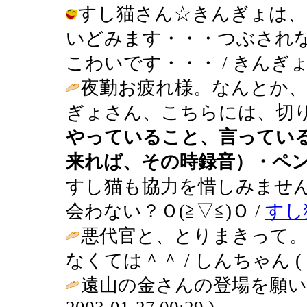
すし猫さん☆きんぎょは、
いどみます・・・つぶされ
こわいです・・・ / きんぎょ ( 200
夜勤お疲れ様。なんとか
ぎょさん、こちらには、切り
やっていること、言ってい
来れば、その時録音）・ペ
すし猫も協力を惜しみません
会わない？Ｏ(≧▽≦)Ｏ /
すし
悪代官と、とりまきって
なくては＾＾ / しんちゃん ( 2003
遠山の金さんの登場を願い