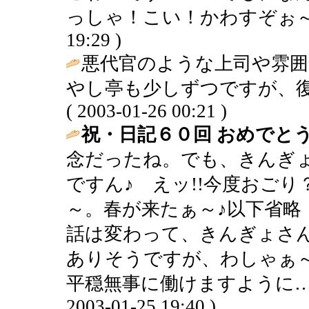
っしゃ！こい！かわすぞぉ～・・・ 
19:29 )
悪代官のような上司や雰
やし亭も少しずつですが、復
( 2003-01-26 00:21 )
祝・日記６０回 おめでとう
念だったね。でも、きんぎ
ですん♪ えッ!!今度おご
～。春が来たぁ～♪以下省略
話は変わって、きんぎょさ
ありそうですが、わしゃぁ
平穏無事に働けますように…
2003-01-25 19:40 )