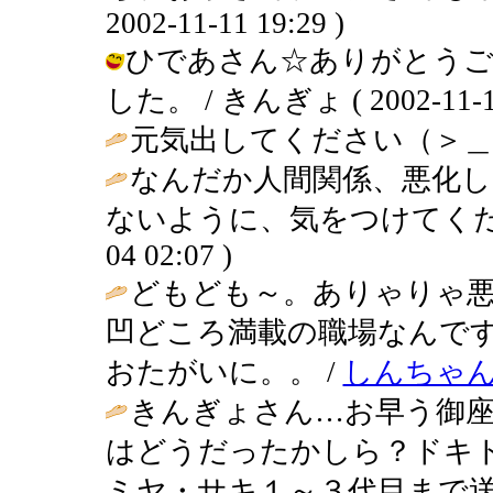
2002-11-11 19:29 )
ひであさん☆ありがとう
した。 / きんぎょ ( 2002-11-11
元気出してください（＞＿＜
なんだか人間関係、悪化し
ないように、気をつけてください
04 02:07 )
どもども～。ありゃりゃ
凹どころ満載の職場なんで
おたがいに。。 /
しんちゃ
きんぎょさん…お早う御
はどうだったかしら？ドキ
ミヤ・サキ１～３代目まで