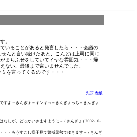
ます。
っていることがあると発言したら・・・会議の
ませんと言い続けたあと、こんどは上司に同じ
司がまちぶせをしていてイヤな雰囲気・・・帰
言えない、最後まで言いませんでした。
ヤミを言ってくるのです・・・
先頭
表紙
ですよ～きんぎょ＝キンギョ＝きんぎょっち＝きんぎょ
っかいきますように～ / きんぎょ ( 2002-10-
・・もうすこし様子見て警戒態勢でゆきます～ / きんぎ