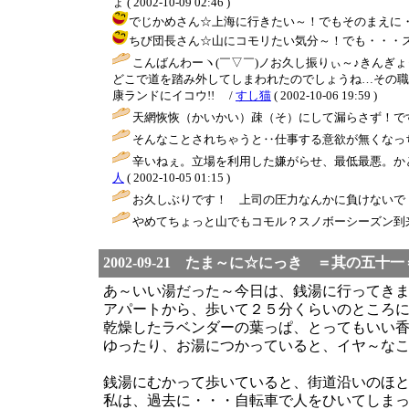
ょ ( 2002-10-09 02:46 )
でじかめさん☆上海に行きたい～！でもそのまえに・・・来月
ちび団長さん☆山にコモリたい気分～！でも・・・スノボーやっ
こんばんわーヽ(￣▽￣)ノお久し振りぃ～♪きんぎ
どこで道を踏み外してしまわれたのでしょうね…その職員の
康ランドにイコウ!! /
すし猫
( 2002-10-06 19:59 )
天網恢恢（かいかい）疎（そ）にして漏らさず！で
そんなことされちゃうと‥仕事する意欲が無くなっ
辛いねぇ。立場を利用した嫌がらせ、最低最悪。か
人
( 2002-10-05 01:15 )
お久しぶりです！ 上司の圧力なんかに負けないで
やめてちょっと山でもコモル？スノボーシーズン到来
2002-09-21 たま～に☆にっき ＝其の五
あ～いい湯だった～今日は、銭湯に行ってき
アパートから、歩いて２５分くらいのところ
乾燥したラベンダーの葉っぱ、とってもいい
ゆったり、お湯につかっていると、イヤ～な
銭湯にむかって歩いていると、街道沿いのほ
私は、過去に・・・自転車で人をひいてしま