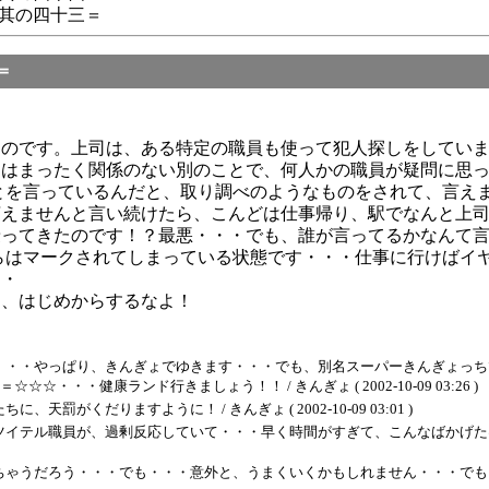
＝其の四十三＝
十二＝
なのです。上司は、ある特定の職員も使って犯人探しをしてい
とはまったく関係のない別のことで、何人かの職員が疑問に思
とを言っているんだと、取り調べのようなものをされて、言え
言えませんと言い続けたら、こんどは仕事帰り、駅でなんと上
乗ってきたのです！？最悪・・・でも、誰が言ってるかなんて
らはマークされてしまっている状態です・・・仕事に行けばイ
・・
と、はじめからするなよ！
・・・やっぱり、きんぎょでゆきます・・・でも、別名スーパーきんぎょっち
・健康ランド行きましょう！！ / きんぎょ ( 2002-10-09 03:26 )
くだりますように！ / きんぎょ ( 2002-10-09 03:01 )
ル職員が、過剰反応していて・・・早く時間がすぎて、こんなばかげたはなしが、ど
ゃうだろう・・・でも・・・意外と、うまくいくかもしれません・・・でも・