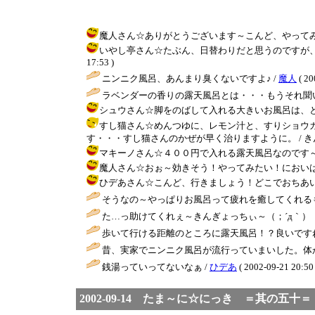
魔人さん☆ありがとうございます～こんど、やってみます～朝晩
いやし亭さん☆たぶん、日替わりだと思うのですが、ほか
17:53 )
ニンニク風呂、あんまり臭くないですよ♪ /
魔人
( 20
ラベンダーの香りの露天風呂とは・・・もうそれ聞い
シュウさん☆脚をのばして入れる大きいお風呂は、とってもいいで
すし猫さん☆めんつゆに、レモン汁と、すりショウ
す・・・すし猫さんのかぜが早く治りますように。 / きんぎょ ( 2
マキーノさん☆４００円で入れる露天風呂なのです～寒くなっ
魔人さん☆おぉ～効きそう！やってみたい！においは、どんな
ひデあさん☆こんど、行きましょう！どこでおちあいましょうか・・
そうなの～やっぱりお風呂って疲れを癒してくれるも
た…っ助けてくれぇ～きんぎょっちぃ～（；´д｀） 
歩いて行ける距離のところに露天風呂！？良いですねぇ
昔、実家でニンニク風呂が流行っていまいした。体が
銭湯っていってないなぁ /
ひデあ
( 2002-09-21 20:50 
2002-09-14 たま～に☆にっき ＝其の五十