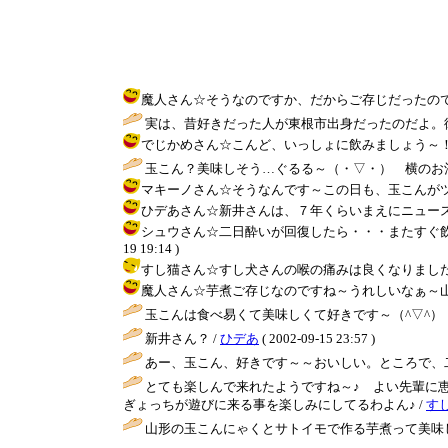
魔人さん☆そうなのですか、だからご存じだったのですね・・
実は、昔好きだった人が東根市出身だったのだよ。
でじかめさん☆こんど、いっしょに飲みましょう～！上海、行きた
玉こん？美味しそう…ぐるる～（・▽・） 横のお酒
マキーノさん☆そうなんです～この日も、玉こんがツルッと箸か
ひデあさん☆新井さんは、７年くらいまえにニュース２３のエ
シュウさん☆二日酔いが回復したら・・・またすぐ飲んで
19 19:14 )
すし猫さん☆すし犬さんの喉の痛みは良くなりましたか・・
魔人さん☆芋煮ご存じなのですね～うれしいなぁ～山形は今、芋
玉こんは食べ易くて美味しくて好きです～（^▽^）
新井さん？ /
ひデあ
( 2002-09-15 23:57 )
あー、玉こん、好きです～～おいしい。ところで、二
とても楽しんで来れたようですね～♪ よい先輩に恵
ぎょっちが遊びに来る事を楽しみにしてるわよん♪ /
す
山形の玉こんにゃくとサトイモで作る芋煮って美味し