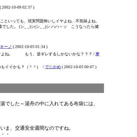
-09 02:37 )
なこといっても、現実問題怖いしイヤよね…不気味よね。
 (シ_ _)シ(シ_ _)シ ハハ～ッ こうなったら健
キーノ
( 2002-10-05 01:34 )
すよね。 もう、逆ギレするしかないかな？？？ /
摩
もイイかも？（＾＾) /
でじかめ
( 2002-10-05 00:07 )
ー湯でした～湯舟の中に入れてある布袋には、
。いま、交通安全週間なのですね。
・・・