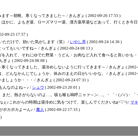
、寒くなってきました～ / きんぎょ ( 2002-09-26 17:55 )
に、よもぎ湯、ローズマリー湯、漢方薬草湯などあって、行くとき今日は何かなと楽
02-09-25 17:57 )
ただけで、効いた気がします（笑） /
いやし亭
( 2002-09-24 14:36 )
すね～ / きんぎょ ( 2002-09-24 08:13 )
ガを入れて、それにゆでた野菜・うどん・お肉など入れて食べると良いかも・
002-09-24 08:08 )
てきました、湯冷めしないように行ってきます～ / きんぎょ ( 2002-09-24 
かんじでしょうか、休みのまえの日がいいかな。 / きんぎょ ( 2002-09-24 
・ / きんぎょ ( 2002-09-24 07:31 )
んなのよね～♪ /
シュウ
( 2002-09-23 20:01 )
まだ、熱さがらないのよ…。咳も喉も嗚呼ニャァ～ン…。・゜・(ノε`)・゜・
♪これからの時期は湯冷めに気をつけて、楽しんでくださいね(^▽^) /
マ
ポカポカよーん♪ /
魔人
( 2002-09-22 17:33 )
)
＝