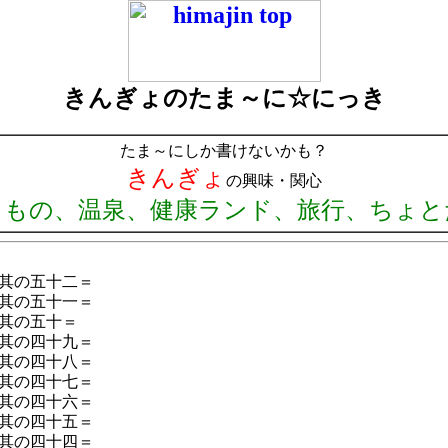
きんぎょのたま～に☆にっき
たま～にしか書けないかも？
きんぎょ
の興味・関心
りもの、温泉、健康ランド、旅行、ちょと
＝其の五十二＝
＝其の五十一＝
＝其の五十＝
＝其の四十九＝
＝其の四十八＝
＝其の四十七＝
＝其の四十六＝
＝其の四十五＝
＝其の四十四＝