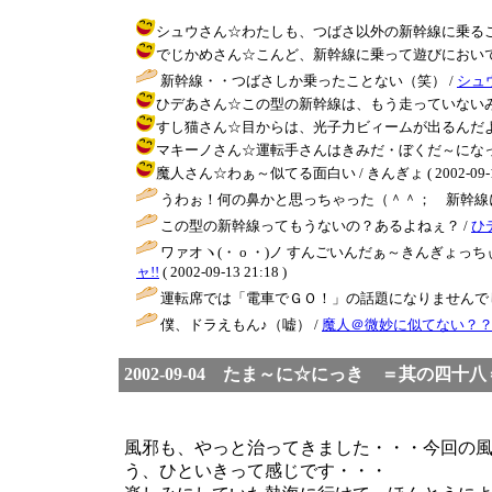
シュウさん☆わたしも、つばさ以外の新幹線に乗ること、ほとんど
でじかめさん☆こんど、新幹線に乗って遊びにおいで～いや、そ
新幹線・・つばさしか乗ったことない（笑） /
シュ
ひデあさん☆この型の新幹線は、もう走っていないみたいです～ /
すし猫さん☆目からは、光子力ビィームが出るんだよ～（嘘） / 
マキーノさん☆運転手さんはきみだ・ぼくだ～になっていました（
魔人さん☆わぁ～似てる面白い / きんぎょ ( 2002-09-14 
うわぉ！何の鼻かと思っちゃった（＾＾； 新幹線
この型の新幹線ってもうないの？あるよねぇ？ /
ひ
ワァオヽ(・ o ・)ノ すんごいんだぁ～きんぎょ
ャ!!
( 2002-09-13 21:18 )
運転席では「電車でＧＯ！」の話題になりませんでした
僕、ドラえもん♪（嘘） /
魔人＠微妙に似てない？
2002-09-04 たま～に☆にっき ＝其の四
風邪も、やっと治ってきました・・・今回の
う、ひといきって感じです・・・