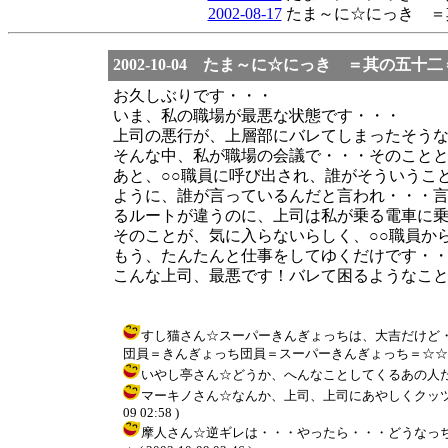
2002-08-17
たま～に☆にっき 
2002-10-04 たま～に☆にっき ＝其の五
お久しぶりです・・・
いま、私の職場が最悪な状態です・・・
上司の悪行が、上層部にバレてしまったそう
そんな中、私が職場の会議で・・・そのこと
あと、○○職員に呼び出され、誰がそういうこ
ように、誰が言っているんだと言われ・・・
るルートが違うのに、上司は私が乗る電車に
そのことが、気に入らないらしく、○○職員か
もう、たんたんと仕事をしてゆくだけです・
こんな上司、最悪です！バレて困るようなこ
すし猫さん☆スーパーきんぎょっちは、大吉だけど
団員＝きんぎょっち団員＝スーパーきんぎょっち＝☆☆＝☆☆☆・・
いやし亭さん☆どうか、へんなことしてくるあの人たちに、天罰が
マーキノさん☆なんか、上司、上司にあやしくクッツイテ
09 02:58 )
摩人さん☆逆ギレは・・・やったら・・・どうなっち