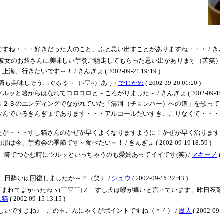
・好きだった人のこと、ふと思い出すことがありますね・・・ / きんぎょ ( 2002
彼女のお袋さんに美味しい芋煮ご馳走してもらった思い出があります（苦笑）
いです～！ / きんぎょ ( 2002-09-21 19:19 )
も美味しそう…ぐるる～（×▽×）あぅ /
でじかめ
( 2002-09-20 01:20 )
らはなれてコロコロと～ころがりました～ / きんぎょ ( 2002-09-19 19
ンディングでながれていた「清河（チョンハー）への道」を歌っていた方です～♪ / き
いるきんぎょであります・・・アルコールだいすき、こりなくて・・・アルコールが
・すし猫さんのかぜが早くよくなりますように！かぜが早く治りますようにビィーム / 
煮会の季節です～食べたい～！ / きんぎょ ( 2002-09-19 18:59 )
 箸でつかむ時にツルッといっちゃうのも愛嬌あってイイです(笑) /
マキーノ
(
日酔いは回復しましたか～？（笑） /
シュウ
( 2002-09-15 22:43 )
まれてよかったねヽ(￣▽￣)ノ すし犬は喉が痛いと言っています。昨日夜勤
し猫
( 2002-09-15 13:15 )
いですよね♪ この玉こんにゃくがポイントですね（＾＾） /
魔人
( 2002-09-