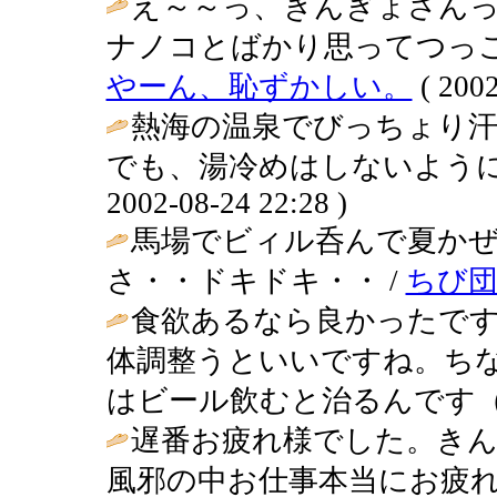
え～～っ、きんぎょさん
ナノコとばかり思ってつっこん
やーん、恥ずかしい。
( 2002
熱海の温泉でびっちょり汗
でも、湯冷めはしないように、お
2002-08-24 22:28 )
馬場でビィル呑んで夏か
さ・・ドキドキ・・ /
ちび団
食欲あるなら良かったで
体調整うといいですね。ち
はビール飲むと治るんです（
遅番お疲れ様でした。き
風邪の中お仕事本当にお疲