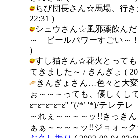
ちび団長さん☆馬場、行きたいです
22:31 )
シュウさん☆風邪薬飲んだ
～ ビールパワーすごい～！（笑） /
)
すし猫さん☆花火とっても
てきました～ / きんぎょ ( 2002-0
きんぎょさん…色々と大
ぉ～～～っても、優しくし
ε=ε=ε=ε=ε" "(/*'-'*)
～れぇ～～～～ッ!!きっき
ぁぁ～～～～ッ!!ジョォ～クデ