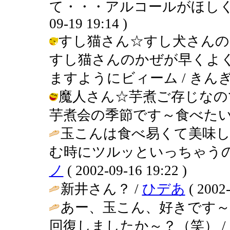
て・・・アルコールがほしくて・
09-19 19:14 )
すし猫さん☆すし犬さんの
すし猫さんのかぜが早くよ
ますようにビィーム / きんぎょ ( 2
魔人さん☆芋煮ご存じなの
芋煮会の季節です～食べたい～！ / き
玉こんは食べ易くて美味し
む時にツルッといっちゃうの
ノ
( 2002-09-16 19:22 )
新井さん？ /
ひデあ
( 2002-
あー、玉こん、好きです
回復しましたか～？（笑） /