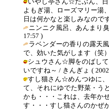
いやし亭さん☆たぶん、日
よもぎ湯、ローズマリー湯
日は何かなと楽しみなのです～ / きん
ニンニク風呂、あんまり臭
17:57 )
ラベンダーの香りの露天
で、効いた気がします（笑）
シュウさん☆脚をのばして
いですね～ / きんぎょ ( 2002-09
すし猫さん☆めんつゆに、
て、それにゆでた野菜・う
かも・・・これは、去年か
す・・・すし猫さんのかぜが早