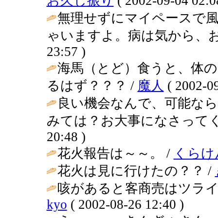
お久し振り
( 2002-09-04 02:0
無理せずにマイペースで
ゃいますよ。病は気から、お
23:57 )
海馬（とど）食うと、体の
るはず？？？ /
魔人
( 2002-09
良い機会なんで、可能な
みては？お大事になさってく
20:48 )
花火報告は～～。 /
くらけ
花火は見に行けたの？？ /
咳があると客商売はツライ
kyo
( 2002-08-26 12:40 )