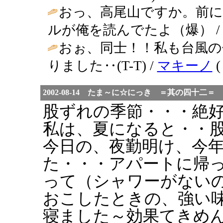
おっ、高尾山ですか。前
ルが俺を読んでたよ（爆） 
おぉ、同士！！私も台風
りました‥(T-T) /
マキーノ
(
2002-08-14 たま～に☆にっき ＝其の四十二＝
股ずれの季節・・・絶
私は、夏になると・・
今日の、夜勤明け、今
た・・・アパートに帰
って（シャワーがない
おこしたときの、強い
寝ました～効果てきめ