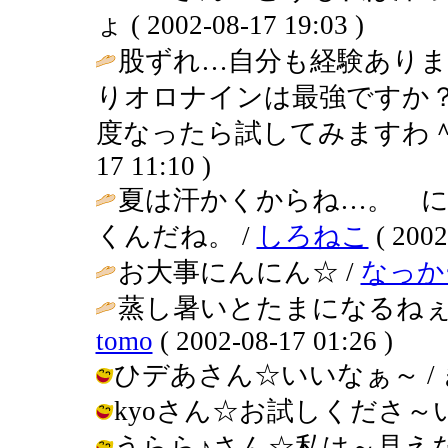
ょ ( 2002-08-17 19:03 )
股ずれ…自分も経験ありま
りオロナインは最強ですか
度なったら試してみますわ＾
17 11:10 )
夏は汗かくからね…。 
くんだね。 /
しろねこ
( 2002
お大事にんにん☆ /
なっか
蒸し暑いとたまになるねぇ
tomo
( 2002-08-17 01:26 )
ひデあさん☆いいなぁ～ / きんぎょ 
kyoさん☆お試しくださ～い / きん
うらら♪さん☆私は～見えないぞ