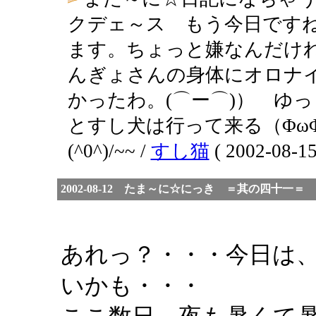
クデェ～ス もう今日です
ます。ちょっと嫌なんだけれ
んぎょさんの身体にオロナ
かったわ。(⌒ー⌒)） ゆ
とすし犬は行って来る（Φω
(^0^)/~~ /
すし猫
( 2002-08-15
2002-08-12 たま～に☆にっき ＝其の四十一＝
あれっ？・・・今日は
いかも・・・