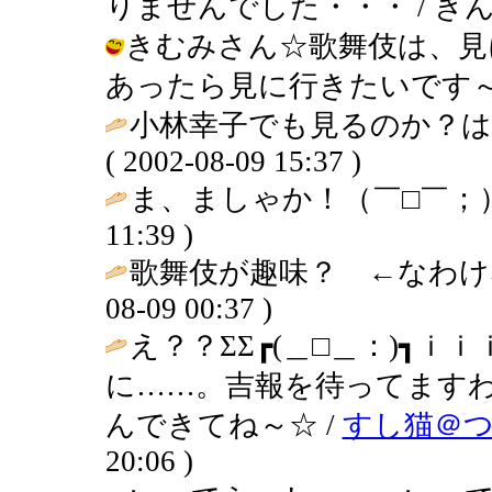
りませんでした・・・ / きんぎょ ( 
きむみさん☆歌舞伎は、見
あったら見に行きたいです～ / きんぎ
小林幸子でも見るのか？は
( 2002-08-09 15:37 )
ま、ましゃか！（￣□￣；）
11:39 )
歌舞伎が趣味？ ←なわけ
08-09 00:37 )
え？？ΣΣ┏(＿□＿：)┓
に……。吉報を待ってます
んできてね～☆ /
すし猫＠
20:06 )