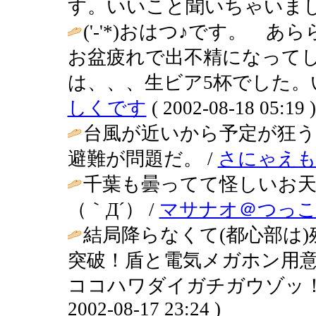
す。いいこと聞いちゃいました
('-'*)おはつ♪です。
お盆疲れで出不精になって
は、、、生ビア5杯でした。
しくです
( 2002-08-18 05:19 )
台風が近いから予定が狂
避難が問題だ。 /
さにゃえ
千葉も曇ってて怪しいお
（｀Д´） /
マサナオ＠つっこ
結局降らなくて(都心部は
突破！盾と電気メガホン用意して
ココハワダイガチガウゾッ！
2002-08-17 23:24 )