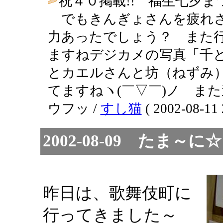
祝４０掲載!! 福生七夕まつ
でもきんぎょさんを疲れさせ
力あったでしょう？ また行
ますねデジカメの写真「千
とカエルさんと坊（ねずみ
てますねヽ(￣▽￣)ノ また
ウフッ /
すし猫
( 2002-08-11 
2002-08-09 た
昨日は、歌舞伎町に
行ってきました～