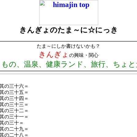
きんぎょのたま～に☆にっき
たま～にしか書けないかも？
きんぎょ
の興味・関心
りもの、温泉、健康ランド、旅行、ちょと
其の三十六＝
＝其の三十五＝
＝其の三十四＝
其の三十三＝
＝其の三十二＝
其の三十一＝
＝其の三十＝
其の二十九＝
其の二十八＝