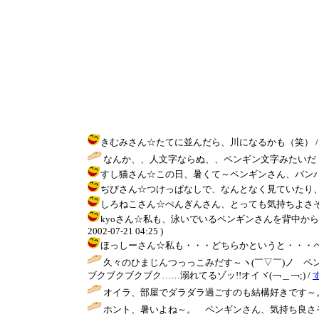
きむみさん☆たてに並んだら、川になるかも（笑） / きんぎょ (
なんか、、人文字ならぬ、、ペンギン文字みたいだ
すし猫さん☆この日、暑くて～ペンギンさん、バンバンいっぱい泳
ぢびさん☆つけっぱなしで、なんとなく見ていたり、見入っち
しろねこさん☆ぺんぎんさん、とっても気持ちよさそうでした
kyoさん☆私も、泳いでいるペンギンさんを背中から
2002-07-21 04:25 )
ほっしーさん☆私も・・・どちらかというと・・・ペンギンのた
久々のひまじんつっっこみだす～ヽ(￣▽￣)ノ ペ
ブクブクブクブク……溺れてるゾッ!!オイヾ(￢＿￢;) /
オイラ、部屋でダラダラ過ごすのも結構好きです～。
ホント、暑いよね～。 ペンギンさん、気持ち良さそ