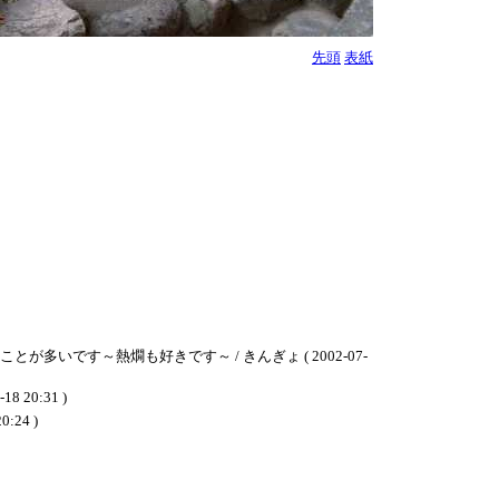
先頭
表紙
です～熱燗も好きです～ / きんぎょ ( 2002-07-
0:31 )
24 )