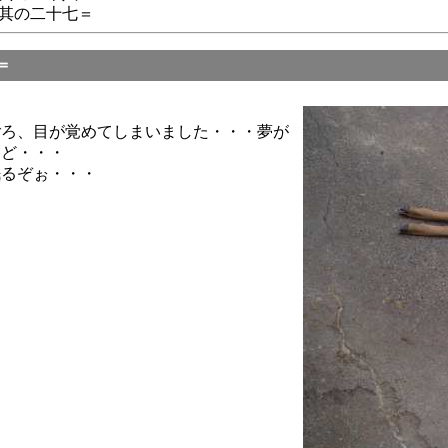
其の二十七＝
＝
ごろ、目が覚めてしまいました・・・夢が
けど・・・
眠るぞぉ・・・