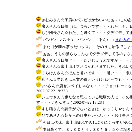
きむみさん☆子鹿のバンビはかわいいなぁ～♪このあとの歌詞、わ
魔人さん☆日焼けは、つらいです・・・わたしも、日焼けしてし
ちび団長さん☆わたしも暑くて・・・グデグデしてます～あっちぃ～
バンビ♪ バンビ♪ バンビ♪ るん♪ /
きむみ＠
まだ目が腫れぼったいッス。 そのうち治るでしょう
ぁぁ、うちの猫らもこんなでグデグデしてるのよさ。
魔人さん☆日焼け・・・だいじょうぶですか・・・ / きんぎょ (
魔人さん☆富士山オフおつかれさまでした。きれいな眺め、すごい～
くらけんさん☆ほんと暑いです・・・暑い・・・眠りを邪魔して
和さん☆早起きは三文の得というけれど～でも・・・日中、睡
yooさん☆鹿センベイじゃなく・・・チョコレートを
2002-07-22 19:32 )
シュウさん☆嫌だなと思っている職場の人に、その
す・・・ / きんぎょ ( 2002-07-22 19:23 )
すし猫さん☆調子がでないときは、ゆっくりやすんで、無理しな
ひであさん☆朝からの仕事たいへん・・・お仕事おつかれさまでした
今日は代休。富士山疲れで久しぶりにぐっすり寝れた
本日暑くて、３：００と４：３０と５：５０に起きた