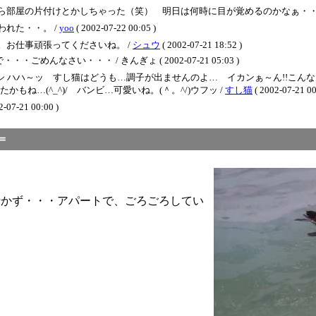
ら部屋の片付けとかしちゃった（笑） 明日は何時に目が覚めるのかなぁ・・
れた・・。 /
yoo
( 2002-07-22 00:05 )
お仕事頑張ってくださいね。 /
シュウ
( 2002-07-21 18:52 )
なさい・・・ / きんぎょ ( 2002-07-21 05:03 )
 _)シ ハハ～ッ すし猫はどうも…調子が出ませんのよ… イカンぁ～ん!!こ
ね…(^_^)/ バンビ…可愛いね。(＾。^/)ウフッ /
すし猫
( 2002-07-21 00
2-07-21 00:00 )
十五＝
行かず・・・アパートで、ごろごろしてい