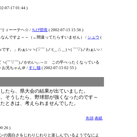
02-07-17 01:44 )
リィーーテヘ☆ /
ちび団長
( 2002-07-15 15:56 )
なんですよ～～（←間違ってたらすいません） /
シュウ
(
ぁい♪ヽ(▽￣ )ノ/(＿△＿)ヽ( ￣▽)ノわぁい♪ /
ヽ(￣▽￣)ノかわいぃ～☆ この平べったくなっている
お兄ちゃん＠ /
すし猫
( 2002-07-15 02:55 )
索したら、県大会の結果が出ていました。
た。そうしたら、野球部が強くなったのです～
ったときは、考えられませんでした。
先頭
表紙
26 )
さんパソコンの面白さをじわりじわりと楽しんでいるようでなによ