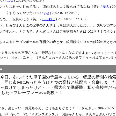
♪ /
はな
( 2002-07-17 04:19 )
マリス君をいじめてるし、ぼのぼのもよく殴られてるよね（笑） /
魔人
( 20
 くすぐってやりたいっ♪ /
kyo
( 2002-07-16 20:03 )
ね。←左側のほう（笑） /
しろねこ
( 2002-07-15 22:36 )
う、しらぴょんとこの記事のきんぎょっちは別人だったよ。。。失礼ツカマツ
いですね～。ところで、きんぎょさんはご実家帰るときはつばさ？！ワタシも
やドラゴンボールの孫悟空の声とか、銀河鉄道９９９の鉄郎の声とかetcです。」わ
ぐまラスカルの声優さんは「野沢なおこさん」なんですよぉ～♪きゅぅぅ～って
～♪（ΦωΦｍニャ!! （きんぎょぉ～さんにあわせてくぅ～れえてぇ～♪Ｂｙ
＝
～今日、あっそうだ甲子園の予選やっている！郷里の新聞を検
に、同じ市内にあったもうひとつの高校と統廃合・合併しまし
す～負けてしまったけど・・・県大会で準優勝、私が高校生だ
した～フレーフレー○○○高校～！
い！お兄ちゃん、どうもありがとう！！ / きんぎょ ( 2002-07-15 00:
ゞヾ(._.)〃ヾ(^o^)ゞヾ(._.)〃ダンスダンス♪♪ お絵かきとか、きんぎょ