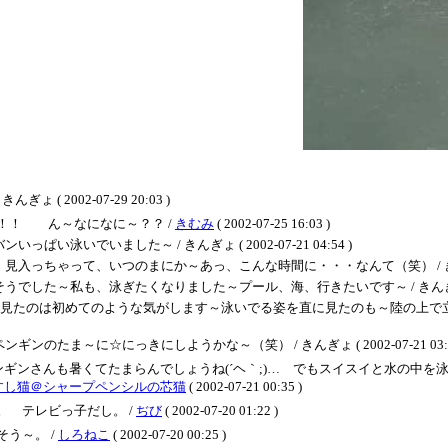
 2002-07-29 20:03 )
！！ ん～なになに～？？ /
きむみ
( 2002-07-25 16:03 )
いでいました～ / きんぎょ ( 2002-07-21 04:54 )
ゃって、いつのまにか～あっ、こんな時間に・・・なんて（笑） / きんぎょ ( 20
～私も、泳ぎたくなりました～プール、海、行きたいです～ / きんぎょ ( 2002-
見たのは初めてのような気がします～泳いでる姿を直に見たのも～陸の上で立っ
ま～に☆にっきにしようかな～（笑） / きんぎょ ( 2002-07-21 03:5
ンギンさんも暑くてたまらんでしょうね(´ヘ｀;)… でもスイスイと水の中を
すし猫＠シャープペンシルの芯猫
( 2002-07-21 00:35 )
 テレビっ子だし。 /
ぢび
( 2002-07-20 01:22 )
う～。 /
しろねこ
( 2002-07-20 00:25 )