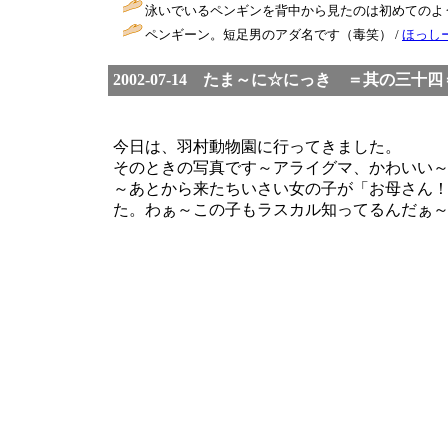
泳いでいるペンギンを背中から見たのは初めてのよ
ペンギーン。短足男のアダ名です（毒笑） /
ほっし
2002-07-14 たま～に☆にっき ＝其の三
今日は、羽村動物園に行ってきました。
そのときの写真です～アライグマ、かわいい
～あとから来たちいさい女の子が「お母さん
た。わぁ～この子もラスカル知ってるんだぁ