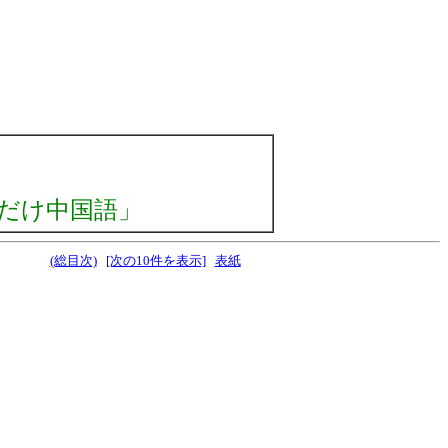
だけ中国語」
(総目次)
[次の10件を表示]
表紙