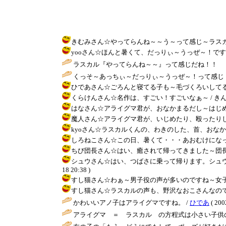
きむみさん☆やってらんね～～う～って感じ～ラスカル！～ / き
yooさん☆ほんと暑くて、だっりぃ～うっぜ～！です～ラスカル！
ラスカル『やってらんね～～』って感じだね！！ 
くっそ～あっちぃ～だっりぃ～うっぜ～！って感じ（
ひであさん☆ごろんと寝てる子も～毛づくろいしてる子も～そうです
くらけんさん☆名作は、すごい！すごいなぁ～ / きんぎょ ( 20
はなさん☆アライグマ君が、おなかまるだし～はじめて見ました～ 
魔人さん☆アライグマ君が、いじめたり、殴ったりしたら、注意し
kyoさん☆ラスカルくんの、わきのした、首、おなか、くすぐりた
しろねこさん☆この日、暑くて・・・あおむけになっちゃえ～だっ
ちび団長さん☆はい、癒されて帰ってきました～団長！ / きんぎょ
シュウさん☆はい、つばさに乗って帰ります。シュウさん
18 20:38 )
すし猫さん☆わぁ～男子役の声が多いのですね～女子役の声だと
すし猫さん☆ラスカルの声も、野沢なおこさんなのですか、全然
かわいいアノ子はアライグマですね。 /
ひであ
( 200
アライグマ ＝ ラスカル の方程式は小さい子供の