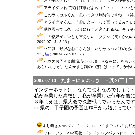
左の子の「もう、どうにでもして」ポーズが好きだわ
アライグマ君て実は狂暴だよね（＾＾； いつもシ
このラスカルくん、思いっきり無防備ですね！（笑）
アライグマくん、「暑いよ～」って言ってるみたいだ
動物園ってば久しぶりに行くと癒されるね。そうそ
この格好がナンとも言えない、ブブッ（笑）かわい
2002-07-15 15:38 )
豆知識…野沢なおこさんは「いなかっぺ大将のだいちゃん
すし猫
( 2002-07-15 02:59 )
ハウスお子さま劇場恐るべし!! ちなみに、あらい
あらいぐまが、なんかすし猫のつぼにはいって、かわいぃ
2002-07-13 たま～に☆にっき ＝其の三十三
インターネットは、なんて便利なのでしょう
私が卒業した高校は、私が卒業した何年か後
３年まえは、県大会で決勝戦までいったんで
○○県の、甲子園の予選は昨日から始まっていま
すし猫さん☆パソコン、面白～い！すご～い！お絵かき、楽し～
フレーフレー○○○高校!!ドンドンパフパフヾ(^-^)