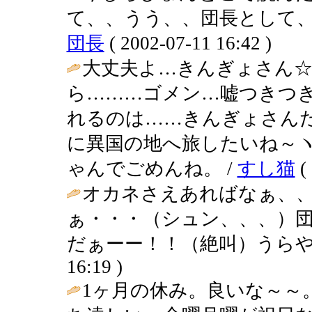
て、、うう、、団長として、
団長
( 2002-07-11 16:42 )
大丈夫よ…きんぎょさん
ら………ゴメン…嘘つきつ
れるのは……きんぎょさんだものねε
に異国の地へ旅したいね～ヽ(￣
ゃんでごめんね。 /
すし猫
( 
オカネさえあればなぁ、
ぁ・・・（シュン、、、）
だぁーー！！（絶叫）うらや
16:19 )
1ヶ月の休み。良いな～～