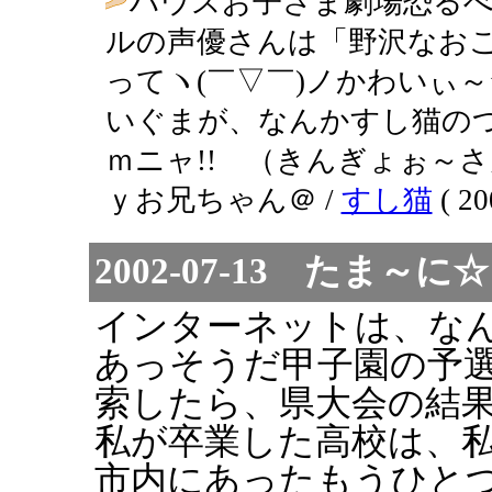
ハウスお子さま劇場恐るべ
ルの声優さんは「野沢なお
ってヽ(￣▽￣)ノかわいぃ
いぐまが、なんかすし猫のつ
ｍニャ!! （きんぎょぉ～
ｙお兄ちゃん＠ /
すし猫
( 20
2002-07-13 たま
インターネットは、な
あっそうだ甲子園の予
索したら、県大会の結
私が卒業した高校は、
市内にあったもうひと