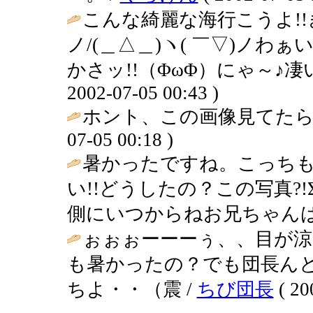
こんな綺麗な海行こうよ!!き
ノ/(＿△＿)ヽ( ￣▽)ノわ
かさッ!!（ΦωΦ）にゃ～♪凄
2002-07-05 00:43 )
ホント、この画像見てたら
07-05 00:18 )
暑かったですね。こっち
い!!どうしたの？この写真?!Σ
側にいつからねお兄ちゃんは
ぉぉぉーーーぅ、、目が涼
も暑かったの？でも団長ん
ちよ・・（震 /
ちび団長
( 20