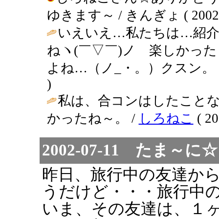
ゆきます～ / きんぎょ ( 2002-07
いえいえ…私たちは…紹
ねヽ(￣▽￣)ノ 楽しかっ
よね…（ノ_・。）クスン。（
)
私は、合コンはしたこと
かったね～。 /
しろねこ
( 20
2002-07-11 たま
昨日、旅行中の友達か
うだけど・・・旅行中
いま、その友達は、１