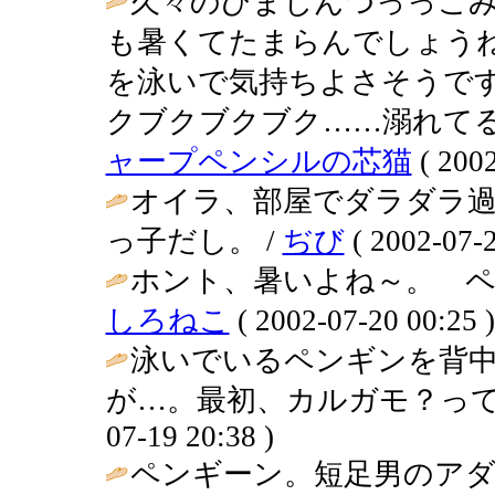
久々のひまじんつっっこみ
も暑くてたまらんでしょうね
を泳いで気持ちよさそうです
クブクブクブク……溺れてるゾッ
ャープペンシルの芯猫
( 2002
オイラ、部屋でダラダラ
っ子だし。 /
ぢび
( 2002-07-2
ホント、暑いよね～。 ペ
しろねこ
( 2002-07-20 00:25 )
泳いでいるペンギンを背
が…。最初、カルガモ？って
07-19 20:38 )
ペンギーン。短足男のアダ