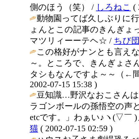
側のほう（笑） /
しろねこ
( 
動物園ってば久しぶりに
ょんとこの記事のきんぎょ
マツリィーーテヘ☆ /
ちび
この格好がナンとも言え
～。ところで、きんぎょさ
タシもなんですよ～～（←間
2002-07-15 15:38 )
豆知識…野沢なおこさん
ラゴンボールの孫悟空の声
etcです。」わぁい♪ヽ(▽￣ )
猫
( 2002-07-15 02:59 )