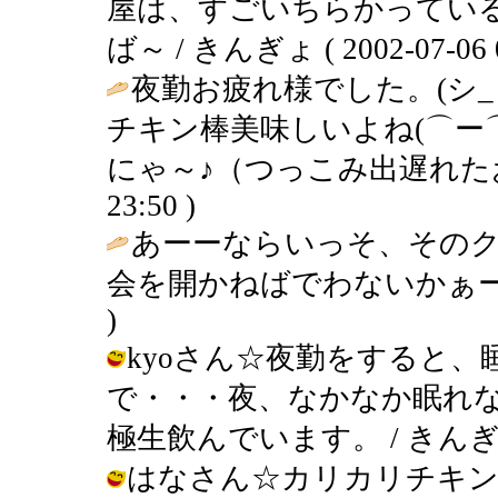
屋は、すごいちらかってい
ば～ / きんぎょ ( 2002-07-06 0
夜勤お疲れ様でした。(シ_ 
チキン棒美味しいよね(⌒ー
にゃ～♪（つっこみ出遅れた
23:50 )
あーーならいっそ、その
会を開かねばでわないかぁー
)
kyoさん☆夜勤をすると
で・・・夜、なかなか眠れ
極生飲んでいます。 / きんぎょ ( 2
はなさん☆カリカリチキン