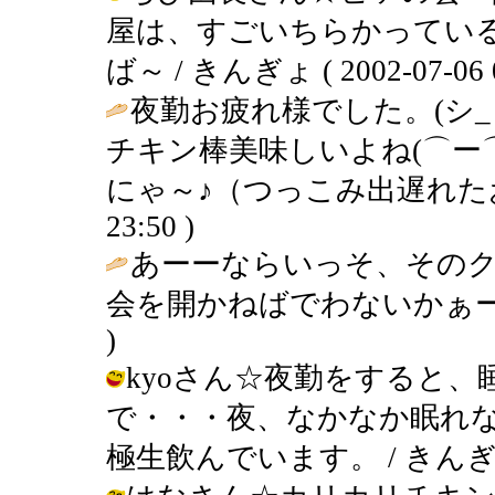
屋は、すごいちらかってい
ば～ / きんぎょ ( 2002-07-06 0
夜勤お疲れ様でした。(シ_ 
チキン棒美味しいよね(⌒ー
にゃ～♪（つっこみ出遅れた
23:50 )
あーーならいっそ、その
会を開かねばでわないかぁー
)
kyoさん☆夜勤をすると
で・・・夜、なかなか眠れ
極生飲んでいます。 / きんぎょ ( 2