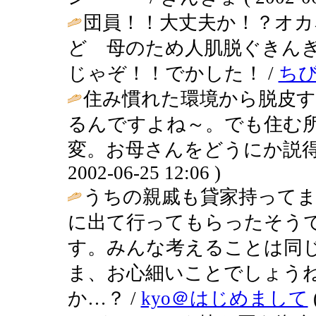
団員！！大丈夫か！？オカ
ど 母のため人肌脱ぐきん
じゃぞ！！でかした！ /
ち
住み慣れた環境から脱皮す
るんですよね～。でも住む
変。お母さんをどうにか説得
2002-06-25 12:06 )
うちの親戚も貸家持って
に出て行ってもらったそう
す。みんな考えることは同
ま、お心細いことでしょう
か…？ /
kyo＠はじめまして