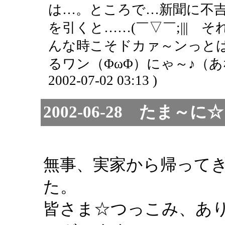
は…。ところで…新聞に不
を引くと……(￣▽￣;|||
んな時こそドカァ～ンっと
るワン（ΦωΦ）にゃ～♪（あ
2002-07-02 03:13 )
2002-06-28 たま
無事、実家から帰って
た。
皆さま☆つっこみ、あ