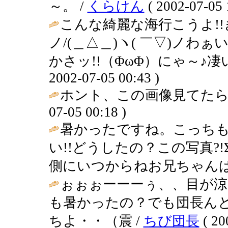
～。 /
くらけん
( 2002-07-05 
こんな綺麗な海行こうよ!!き
ノ/(＿△＿)ヽ( ￣▽)ノわ
かさッ!!（ΦωΦ）にゃ～♪凄
2002-07-05 00:43 )
ホント、この画像見てたら
07-05 00:18 )
暑かったですね。こっち
い!!どうしたの？この写真?!Σ
側にいつからねお兄ちゃんは
ぉぉぉーーーぅ、、目が涼
も暑かったの？でも団長ん
ちよ・・（震 /
ちび団長
( 20