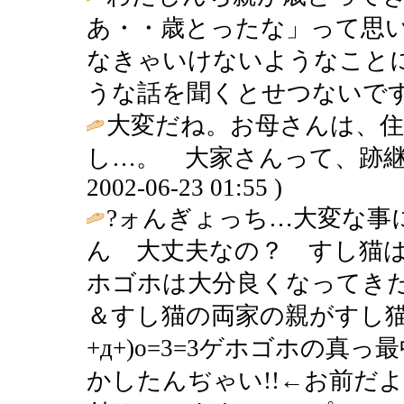
あ・・歳とったな」って思
なきゃいけないようなこと
うな話を聞くとせつないです
大変だね。お母さんは、
し…。 大家さんって、跡継
2002-06-23 01:55 )
?ォんぎょっち…大変な事に
ん 大丈夫なの？ すし猫はカゼ
ホゴホは大分良くなってき
＆すし猫の両家の親がすし猫
+д+)o=3=3ゲホゴホの
かしたんぢゃい!!←お前だよ!!