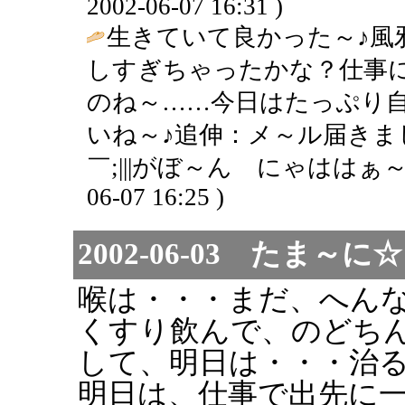
2002-06-07 16:31 )
生きていて良かった～♪風
しすぎちゃったかな？仕事
のね～……今日はたっぷり
いね～♪追伸：メ～ル届きま
￣;|||がぼ～ん にゃははぁ～
06-07 16:25 )
2002-06-03 たま
喉は・・・まだ、へん
くすり飲んで、のどち
して、明日は・・・治
明日は、仕事で出先に