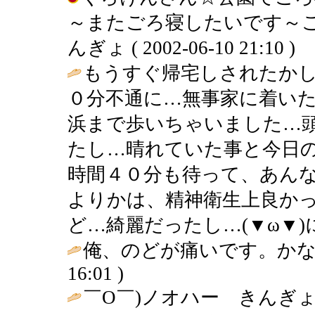
～またごろ寝したいです～こ
んぎょ ( 2002-06-10 21:10 )
もうすぐ帰宅しされたか
０分不通に…無事家に着い
浜まで歩いちゃいました…
たし…晴れていた事と今日
時間４０分も待って、あん
よりかは、精神衛生上良か
ど…綺麗だったし…(▼ω▼)に
俺、のどが痛いです。かなり
16:01 )
￣O￣)ノオハー きんぎ