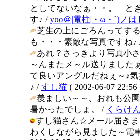
としてないなぁ・・。 と
す♪ /
yoo＠|電柱|・ω・`)
芝生の上にごろんってする
も・・・素敵な写真ですね♪ 
あれ？さっきより写真小
～んまたメ～ル送りました
て良いアングルだねぇ～♪気
♪ /
すし猫
( 2002-06-07 22:56 
羨ましい～～、おれも公園
暑かったでしょ。 /
くらけ
すし猫さん☆メール届きま
わくしながら見ました～電車だ