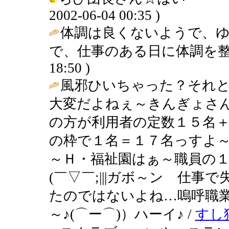
2002-06-04 00:35 )
体調は良くないようで、
で、仕事のある日に体調を整
18:50 )
風邪ひいちゃった？それとも
大変だよねぇ～きんぎょさ
の方が利用者の定数１５名
の枠で１名＝１７名っすよ～(
～Ｈ・福祉園はぁ～職員の
(￣▽￣;|||ガボ～ン 仕事で失敗っ
たのではないよね…嗚呼職
～♪(⌒ー⌒)）ハーイ♪ /
すし