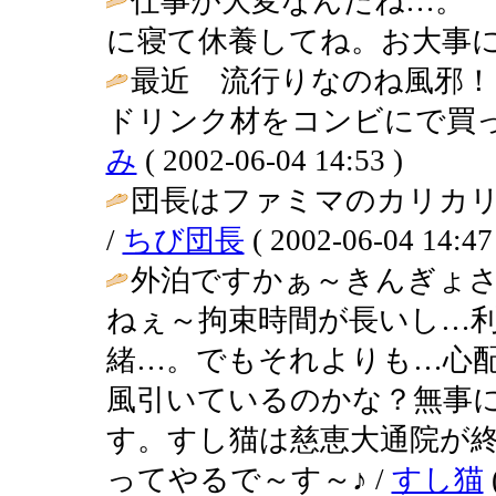
仕事が大変なんだね…。
に寝て休養してね。お大事に
最近 流行りなのね風邪！
ドリンク材をコンビにで買っ
み
( 2002-06-04 14:53 )
団長はファミマのカリカ
/
ちび団長
( 2002-06-04 14:47
外泊ですかぁ～きんぎょ
ねぇ～拘束時間が長いし…
緒…。でもそれよりも…心
風引いているのかな？無事
す。すし猫は慈恵大通院が
ってやるで～す～♪ /
すし猫