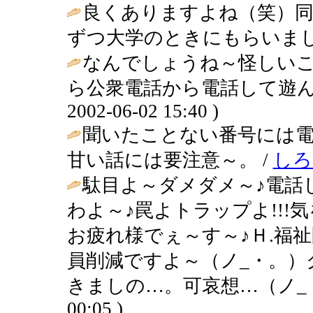
良くありますよね（笑）
ずつ大学のときにもらいまし
なんでしょうね～怪しい
ら公衆電話から電話して遊ん
2002-06-02 15:40 )
聞いたことない番号には
甘い話には要注意～。 /
しろ
駄目よ～ダメダメ～♪電話
わよ～♪罠よトラップよ!!!
お疲れ様でぇ～す～♪Ｈ.福
員削減ですよ～（ノ_・。）
きましの…。可哀想…（ノ_
00:05 )