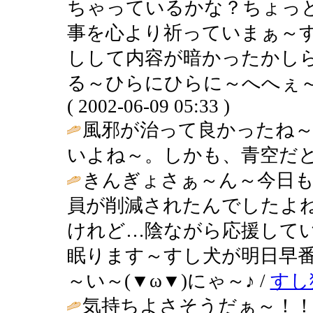
ちゃっているかな？ちょっ
事を心より祈っていまぁ～
しして内容が暗かったかし
る～ひらにひらに～へへぇ～＜(_
( 2002-06-09 05:33 )
風邪が治って良かったね～
いよね～。しかも、青空だと
きんぎょさぁ～ん～今日
員が削減されたんでしたよ
けれど…陰ながら応援して
眠ります～すし犬が明日早
～い～(▼ω▼)にゃ～♪ /
すし
気持ちよさそうだぁ～！