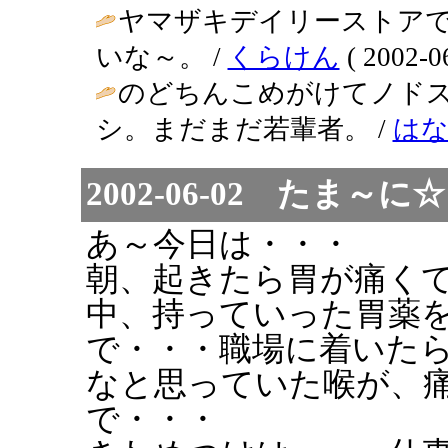
ヤマザキデイリーストアで
いな～。 /
くらけん
( 2002-06
のどちんこめがけてノド
シ。まだまだ若輩者。 /
は
2002-06-02 た
あ～今日は・・・
朝、起きたら胃が痛く
中、持っていった胃薬
で・・・職場に着いた
なと思っていた喉が、
で・・・