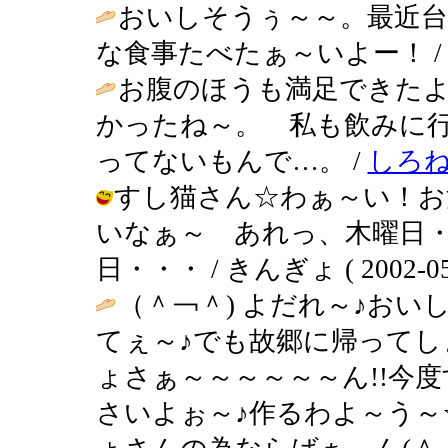
おいしそうぅ～～。最近
な食事たべたぁ～いよー！ 
お腹のほうも満足できた
かったね～。 私も飲みに
ってないもんで…。 /
しろ
すし猫さん☆わぁ～い！お
いなぁ～ あれっ、木曜日
日・・・ / きんぎょ ( 2002-05-2
（＾￢＾) よだれ～♪おい
てぇ～♪でも故郷に帰ってしま
ょさぁ～～～～～～ん!!今
さいよぉ～♪作るわよ～う～