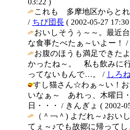
03:22 )
これも 多摩地区からとれ
/
ちび団長
( 2002-05-27 17:30
おいしそうぅ～～。最近
な食事たべたぁ～いよー！ 
お腹のほうも満足できた
かったね～。 私も飲みに
ってないもんで…。 /
しろ
すし猫さん☆わぁ～い！お
いなぁ～ あれっ、木曜日
日・・・ / きんぎょ ( 2002-05-2
（＾￢＾) よだれ～♪おい
てぇ～♪でも故郷に帰ってしま