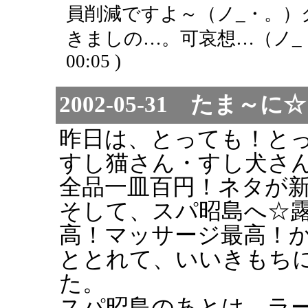
員削減ですよ～（ノ_・。）
きましの…。可哀想…（ノ_
00:05 )
2002-05-31 たま
昨日は、とっても！と
すし猫さん・すし犬さ
全品一皿百円！ネタが
そして、スパ昭島へ☆
高！マッサージ最高！
ととれて、いいきもち
た。
スパ昭島のあとは、ラ