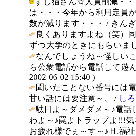
すし猫さん☆人員削減・・
は・・・今年から利用定員
数が減ります・・・ / きんぎょ ( 20
良くありますよね（笑）
ずつ大学のときにもらいまし
なんでしょうね～怪しい
ら公衆電話から電話して遊ん
2002-06-02 15:40 )
聞いたことない番号には
甘い話には要注意～。 /
しろ
駄目よ～ダメダメ～♪電話
わよ～♪罠よトラップよ!!!
お疲れ様でぇ～す～♪Ｈ.福