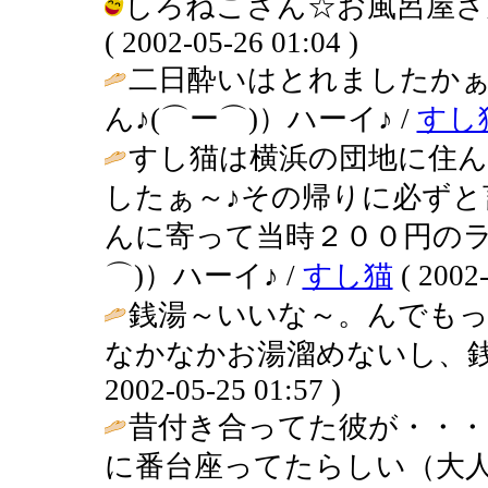
しろねこさん☆お風呂屋さ
( 2002-05-26 01:04 )
二日酔いはとれましたか
ん♪(⌒ー⌒)）ハーイ♪ /
すし
すし猫は横浜の団地に住
したぁ～♪その帰りに必ず
んに寄って当時２００円のラ
⌒)）ハーイ♪ /
すし猫
( 2002-
銭湯～いいな～。んでも
なかなかお湯溜めないし、銭
2002-05-25 01:57 )
昔付き合ってた彼が・・・
に番台座ってたらしい（大人