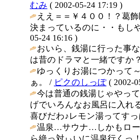
むみ
( 2002-05-24 17:19 )
ええ＝＝￥４００！？葛飾
決まっているのに・・もしや
05-24 16:16 )
おいら、銭湯に行った事
は昔のドラマと一緒ですか？
ゆっくりお湯につかって
ぁ。 /
ピクのしっぽ
( 2002-0
今は普通の銭湯じゃやっ
げでいろんなお風呂に入れ
喜びだわ♪レモン湯ってすっぱ
温泉…サウナ…しかもロー
ら絶っ対ぃいに温泉行くっ！