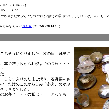
5-30 04:25 )
30 04:22 )
映画まだやっていたのですね？話は木曜日にゆっくりね～♪た・の・し・み～わぁい
るかなん～♪ /
きむみ
( 2002-05-28 14:16 )
、ごちそうになりました。次の日、郷里に
で、車で苫小牧から札幌までの長旅・・・
・・
した。
め、しらす入りのたまご焼き、春野菜をさ
もの、たけのこのからしみそあえ、めかぶ
ちそうさまでした。
ニのお弁当・・・の私は・・・とっても、
た！！