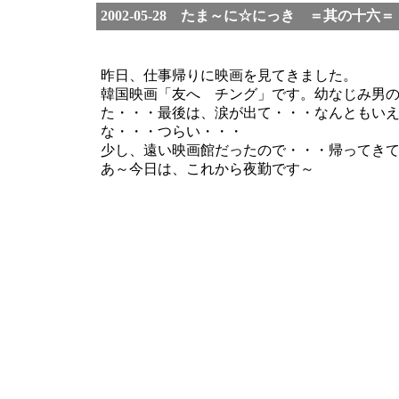
2002-05-28 たま～に☆にっき ＝其の十六＝
昨日、仕事帰りに映画を見てきました。
韓国映画「友へ チング」です。幼なじみ男
た・・・最後は、涙が出て・・・なんともい
な・・・つらい・・・
少し、遠い映画館だったので・・・帰ってき
あ～今日は、これから夜勤です～