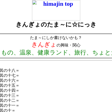
きんぎょのたま～に☆にっき
たま～にしか書けないかも？
きんぎょ
の興味・関心
りもの、温泉、健康ランド、旅行、ちょと
其の十八＝
其の十七＝
其の十六＝
其の十五＝
其の十四＝
其の十三＝
其の十二＝
其の十一＝
其の十＝