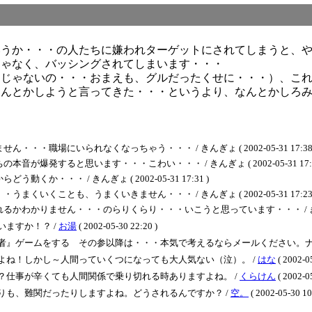
いうか・・・の人たちに嫌われターゲットにされてしまうと、
じゃなく、バッシングされてしまいます・・・
んじゃないの・・・おまえも、グルだったくせに・・・）、こ
なんとかしようと言ってきた・・・というより、なんとかしろ
職場にいられなくなっちゃう・・・ / きんぎょ ( 2002-05-31 17:38 
発すると思います・・・こわい・・・ / きんぎょ ( 2002-05-31 17:3
・・・ / きんぎょ ( 2002-05-31 17:31 )
くことも、うまくいきません・・・ / きんぎょ ( 2002-05-31 17:23 
りません・・・のらりくらり・・・いこうと思っています・・・ / きんぎょ ( 20
ますか！？ /
お湯
( 2002-05-30 22:20 )
者』ゲームをする その参以降は・・・本気で考えるならメールください。ナ
よね！しかし～人間っていくつになっても大人気ない（泣）。 /
はな
( 2002-0
？仕事が辛くても人間関係で乗り切れる時ありますよね。 /
くらけん
( 2002-0
りも、難関だったりしますよね。どうされるんですか？ /
空。
( 2002-05-30 10