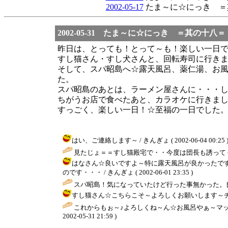
2002-05-17
たま～に☆にっき ＝
2002-05-31 たま～に☆にっき ＝其の十八＝
昨日は、とっても！とって～も！楽しい一日
すし猫さん・すし犬さんと、回転寿司に行き
そして、スパ昭島へ☆露天風呂、薬仁湯、お
た。
スパ昭島のあとは、ラーメン屋さんに・・・
ちがうお店で食べたあと、カラオケに行きま
すっごく、楽しい一日！☆至福の一日でした
はい、ご連絡します～ / きんぎょ ( 2002-06-04 00:25 
見たじょ＝＝すし猫殿宅で・・今度は団長も誘って
はなさん☆良いですよ～特に露天風呂が良かったで
のです・・・ / きんぎょ ( 2002-06-01 23:35 )
スパ昭島！気になっていたけど行った事無かった。良
すし猫さん☆こちらこそ～よろしくお願いします～チング～タッグ
これからもぉ～♪よろしくね～ん☆お風呂やぁ～マッサ～
2002-05-31 21:59 )