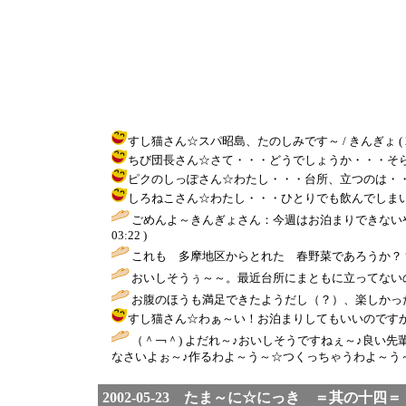
すし猫さん☆スパ昭島、たのしみです～ / きんぎょ ( 2002-0
ちび団長さん☆さて・・・どうでしょうか・・・そらまめ・アスパ
ピクのしっぽさん☆わたし・・・台所、立つのは・・・お湯沸かす
しろねこさん☆わたし・・・ひとりでも飲んでしまいます・・・ /
ごめんよ～きんぎょさん：今週はお泊まりできないやぁ
03:22 )
これも 多摩地区からとれた 春野菜であろうか？？
おいしそうぅ～～。最近台所にまともに立ってないの
お腹のほうも満足できたようだし（？）、楽しかっ
すし猫さん☆わぁ～い！お泊まりしてもいいのですか～うれし
（＾￢＾) よだれ～♪おいしそうですねぇ～♪良い先
なさいよぉ～♪作るわよ～う～☆つくっちゃうわよ～う～♪
2002-05-23 たま～に☆にっき ＝其の十四＝