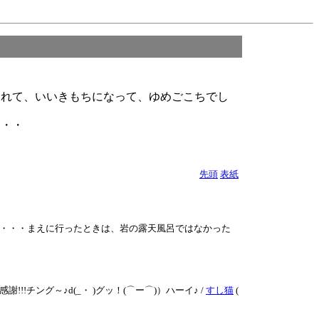
とれて、いいきもちになって、ゆめごこちでし
・・・
先頭
表紙
・・・まえに行ったときは、岩の露天風呂ではなかった
チング～♪d(_・ )グッ！(⌒ー⌒)）ハーイ♪ /
すし猫
(