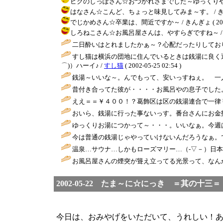
ピクのしっぽさん☆おつかれさまでした～ゆっくりやすんで、つか
はなさん☆こんど、ちょっと味見してみま～す。 / きんぎょ ( 2
でじかめさん☆卒業は、間近ですか～ / きんぎょ ( 2002-05
しろねこさん☆お風呂屋さんは、やすらぎですね～ / きんぎょ (
二日酔いはとれましたかぁ～？心配だったりしておりま
すし猫は横浜の団地に住んでいるときは銭湯に良く
⌒)）ハーイ♪ /
すし猫
( 2002-05-25 02:54 )
銭湯～いいな～。んでもって、安いっすねぇ。 一
昔付き合ってた彼が・・・・お風呂やの息子でした
ええ＝＝￥４００！？葛飾区は区の銭湯連合で一律
おいら、銭湯に行った事ないっす。番台さんにお金
ゆっくりお湯につかって～・・・。いいなぁ。今週は
今は普通の銭湯じゃやっていけないんだろうなぁ。
温泉…サウナ…しかもローズマリー…（-▽－）日本
お風呂屋さんの煙突が聳え立ってる光景って、なんか
2002-05-22 たま～に☆にっき ＝其の十三＝
今日は、おみやげをいただいて、うれしい！