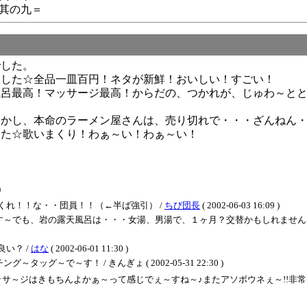
其の九＝
でした。
ました☆全品一皿百円！ネタが新鮮！おいしい！すごい！
風呂最高！マッサージ最高！からだの、つかれが、じゅわ～と
しかし、本命のラーメン屋さんは、売り切れで・・・ざんねん
した☆歌いまくり！わぁ～い！わぁ～い！
。
)
くれ！！な・・団員！！（←半ば強引） /
ちび団長
( 2002-06-03 16:09 )
す～でも、岩の露天風呂は・・・女湯、男湯で、１ヶ月？交替かもしれません
い？ /
はな
( 2002-06-01 11:30 )
～で～す！ / きんぎょ ( 2002-05-31 22:30 )
ジはきもちんよかぁ～って感じでぇ～すね～♪またアソボウネぇ～!!非常感謝!!!