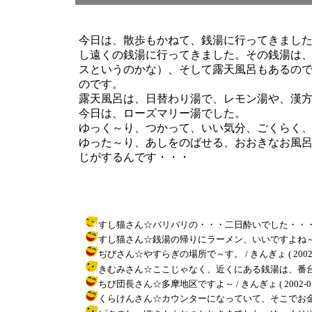
今日は、散歩もかねて、銭湯に行ってきまし
し遠くの銭湯に行ってきました。その銭湯は
スというのかな）、そして露天風呂もあるの
のです。
露天風呂は、日替わり湯で、レモン湯や、漢
今日は、ローズマリー湯でした。
ゆっく～り、つかって、いい気分、ごくらく
ゆった～り、あしをのばせる、おおきなお風
じがするんです・・・
すし猫さん☆バリバリの・・・二日酔いでした・・・やっと元気に
すし猫さん☆銭湯の帰りにラーメン、いいですよね～！ / きんぎょ
ぢびさん☆やすらぎの場所で～す。 / きんぎょ ( 2002-05-
きむみさん☆ここじゃなく、近くにある銭湯は、番台にお風呂
ちび団長さん☆多摩地区ですよ～ / きんぎょ ( 2002-05-26
くらけんさん☆カウンターになっていて、そこでお金はらって