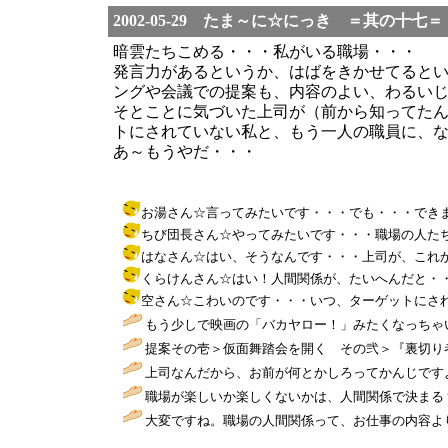
2002-05-29 たま～に☆にっき ＝其の十七＝
暗雲たちこめる・・・私がいる職場・・・
発言力があるというか、はばをきかせてると
ングや会議での提案も、内容のよい、わるい
そとことに気づいた上司が（前から知ってた
トにされていない私と、もう一人の職員に、
あ～もうやだ・・・
お湯さん☆言ってみたいです・・・でも・・・できません・・・
ちび団長さん☆やってみたいです・・・職場の人たちの本音が爆
はなさん☆はい、そうなんです・・・上司が、これからどう動くか
くらけんさん☆はい！人間関係が、たいへんだと・・・うまくい
空さん☆こわいのです・・・いつ、ターゲットにされるかわか
もう少しで映画の「バカヤロー！」みたくなっちゃい
提案その壱＞仮面舞踏会を開く その弐＞『裏切り
上司なんだから、お前が何とかしろってかんじです
職場が楽しいか楽しくないかは、人間関係で決まる
大変ですね。職場の人間関係って、お仕事の内容よ