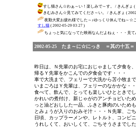
すし猫さん☆わぁ～い！楽しみで～す。 / きんぎょ ( 2002-0
きむみさん☆見てみてくださ～い。 / きんぎょ ( 2002-05-
夜勤大変お疲れ様でした～♪ゆっくり休んでね～☆この
すし猫
( 2002-05-29 03:27 )
ちょっと気になってた映画なんだよねぇ・・・見てみ
2002-05-25 たま～に☆にっき ＝其の十五＝
昨日は、Ｎ先輩のお宅におじゃまして夕食を
帰るＹ先輩をかこんでの夕食会です・・・
車で大洗まで、フェリーで大洗から苫小牧ま
いまごろはＹ先輩は、フェリーのなかかな・
食べて、飲んで、とっても楽しいひとときで
かれいの煮付け、新じゃがのアンチョビいた
っと油どおしした一品、ふきと豚肉のいため
とみょうが入りのおみそ汁・・・Ｎ先輩、ご
日頃、カップラーメンや、レトルト、コンビ
うれしくて、おいしくて、ごちそうさまでし