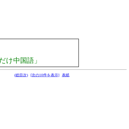
だけ中国語」
(総目次)
[次の10件を表示]
表紙