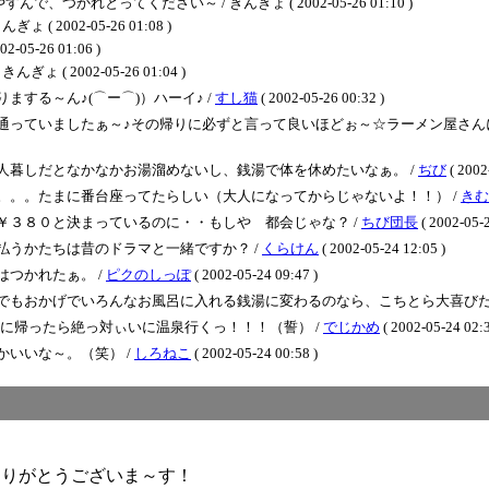
れとってください～ / きんぎょ ( 2002-05-26 01:10 )
002-05-26 01:08 )
-26 01:06 )
 2002-05-26 01:04 )
する～ん♪(⌒ー⌒)）ハーイ♪ /
すし猫
( 2002-05-26 00:32 )
通っていましたぁ～♪その帰りに必ずと言って良いほどぉ～☆ラーメン屋さん
人暮しだとなかなかお湯溜めないし、銭湯で体を休めたいなぁ。 /
ぢび
( 2002
。。。たまに番台座ってたらしい（大人になってからじゃないよ！！） /
きむ
￥３８０と決まっているのに・・もしや 都会じゃな？ /
ちび団長
( 2002-05-2
払うかたちは昔のドラマと一緒ですか？ /
くらけん
( 2002-05-24 12:05 )
つかれたぁ。 /
ピクのしっぽ
( 2002-05-24 09:47 )
でもおかげでいろんなお風呂に入れる銭湯に変わるのなら、こちとら大喜びだわ
に帰ったら絶っ対ぃいに温泉行くっ！！！（誓） /
でじかめ
( 2002-05-24 02:3
いいな～。（笑） /
しろねこ
( 2002-05-24 00:58 )
ありがとうございま～す！