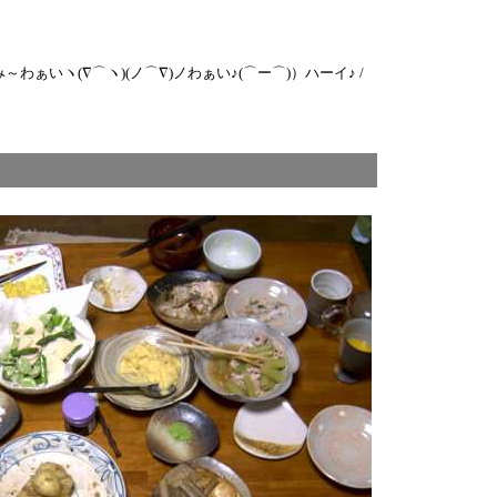
ヽ(∇⌒ヽ)(ノ⌒∇)ノわぁい♪(⌒ー⌒)）ハーイ♪ /