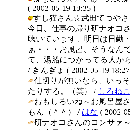
( 2002-05-19 18:35 )
すし猫さん☆武田てつやさ
今日、仕事の帰り研ナオコ
聴いています。明日は日勤
ぁ・・・お風呂、そうなん
て、湯船につかってる人か
/ きんぎょ ( 2002-05-19 18:27
仕切りが無いなら、いっ
たりする。（笑） /
しろね
おもしろいね～お風呂屋さ
もん（＾＾） /
はな
( 2002-05
研ナオコさんのコンサァ～