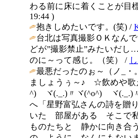
わる前に床に着くことが目標
19:44 )
抱きしめたいです。(笑) /
台北は写真撮影ＯＫなんで
どが”撮影禁止”みたいだし
のに～って感じ。（笑） /
し
最悪だったのぉ～（ノ_・
ましょうぅ～♪ ☆飲めや歌
^)ゞヾ(._.)〃ヾ(^o^)ゞヾ
へ「星野富弘さんの詩を贈
いた 部屋がある そこで
ものたちと 静かに向き合
の ように なんにもない