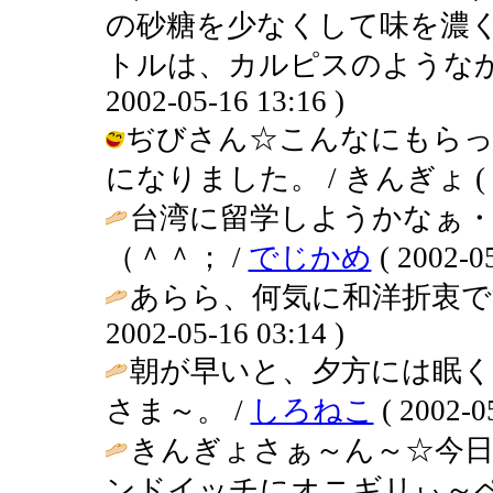
の砂糖を少なくして味を濃
トルは、カルピスのようなかん
2002-05-16 13:16 )
ぢびさん☆こんなにもらっ
になりました。 / きんぎょ ( 2002
台湾に留学しようかなぁ・
（＾＾； /
でじかめ
( 2002-05
あらら、何気に和洋折衷で
2002-05-16 03:14 )
朝が早いと、夕方には眠
さま～。 /
しろねこ
( 2002-05
きんぎょさぁ～ん～☆今日
ンドイッチにオニギリぃ～