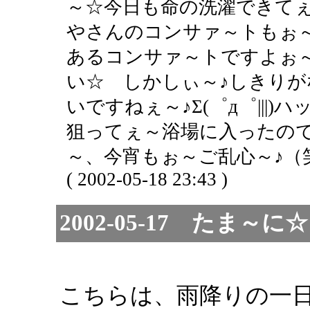
～☆今日も命の洗濯できてぇ
やさんのコンサァ～トもぉ
あるコンサァ～トですよぉ
い☆ しかしぃ～♪しきり
いですねぇ～♪Σ(゜д゜|||)
狙ってぇ～浴場に入ったので
～、今宵もぉ～ご乱心～♪（笑＆
( 2002-05-18 23:43 )
2002-05-17 たま
こちらは、雨降りの一