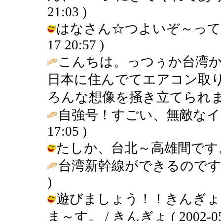
21:03 )
はなさん☆つよいぞ～ってかんじ
17 20:57 )
こんちは。っつぅか台湾
日本に住んでてエアコン取
ろんな想像を掻き立てられま
自強号！すごい、無敵なイ
17:05 )
たしか、台北～高雄間です。 / きん
台湾新幹線ができるのです
)
遊びましょう！！きんぎょ
ま～す。 / きんぎょ ( 2002-05-1