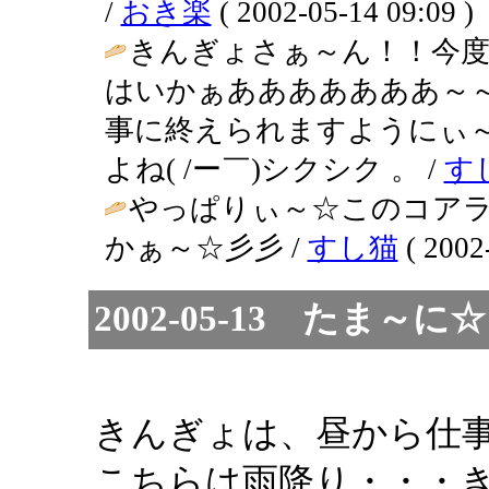
/
おき楽
( 2002-05-14 09:09 )
きんぎょさぁ～ん！！今
はいかぁあああああああ～
事に終えられますようにぃ
よね( /ー￣)シクシク 。 /
す
やっぱりぃ～☆このコアラ
かぁ～☆彡彡 /
すし猫
( 2002
2002-05-13 たま
きんぎょは、昼から仕
こちらは雨降り・・・