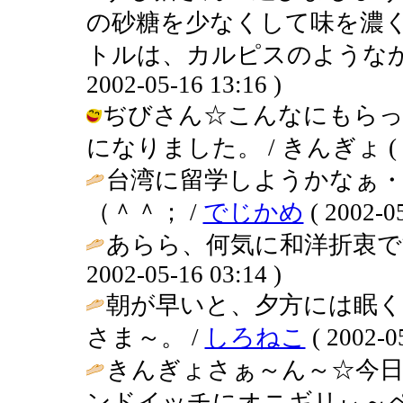
の砂糖を少なくして味を濃
トルは、カルピスのようなかん
2002-05-16 13:16 )
ぢびさん☆こんなにもらっ
になりました。 / きんぎょ ( 2002
台湾に留学しようかなぁ・
（＾＾； /
でじかめ
( 2002-05
あらら、何気に和洋折衷で
2002-05-16 03:14 )
朝が早いと、夕方には眠
さま～。 /
しろねこ
( 2002-05
きんぎょさぁ～ん～☆今日
ンドイッチにオニギリぃ～