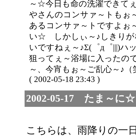
～☆今日も命の洗濯できてぇ
やさんのコンサァ～トもぉ
あるコンサァ～トですよぉ
い☆ しかしぃ～♪しきり
いですねぇ～♪Σ(゜д゜|||)
狙ってぇ～浴場に入ったので
～、今宵もぉ～ご乱心～♪（笑＆
( 2002-05-18 23:43 )
2002-05-17 たま
こちらは、雨降りの一