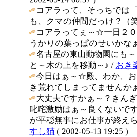
コアラって、そっちでは
も、クマの仲間だっけ？（笑
コアラってぇ～☆一日２０
うかりの葉っぱのせいかなぁ
名古屋の東山動物園にも～
と～木の上を移動～♪ /
おき
今日はぁ～☆殿、わか、お
き荒れてしまってませんかぁ
大丈夫ですかぁ～？きん
叱咤激励はぁ～良くないで
が平穏無事にお仕事が終えら
すし猫
( 2002-05-13 19:25 )