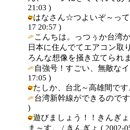
21:03 )
はなさん☆つよいぞ～ってかんじ
17 20:57 )
こんちは。っつぅか台湾
日本に住んでてエアコン取
ろんな想像を掻き立てられま
自強号！すごい、無敵なイ
17:05 )
たしか、台北～高雄間です。 / きん
台湾新幹線ができるのです
)
遊びましょう！！きんぎょ
ま～す。 / きんぎょ ( 2002-05-1