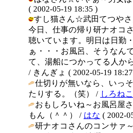
( 2002-05-19 18:35 )
すし猫さん☆武田てつやさ
今日、仕事の帰り研ナオコ
聴いています。明日は日勤
ぁ・・・お風呂、そうなん
て、湯船につかってる人か
/ きんぎょ ( 2002-05-19 18:27
仕切りが無いなら、いっ
たりする。（笑） /
しろね
おもしろいね～お風呂屋さ
もん（＾＾） /
はな
( 2002-05
研ナオコさんのコンサァ～