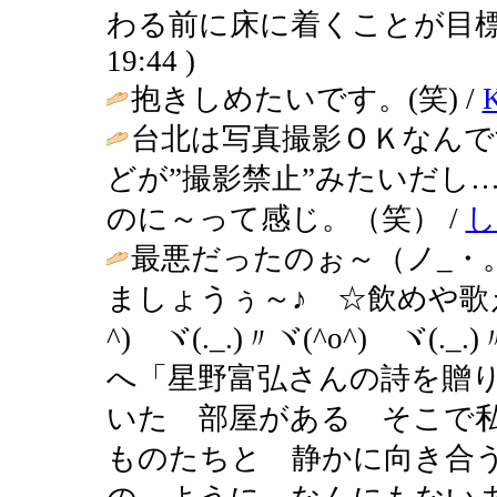
わる前に床に着くことが目標
19:44 )
抱きしめたいです。(笑) /
台北は写真撮影ＯＫなんで
どが”撮影禁止”みたいだし
のに～って感じ。（笑） /
し
最悪だったのぉ～（ノ_・
ましょうぅ～♪ ☆飲めや歌
^)ゞヾ(._.)〃ヾ(^o^)ゞヾ
へ「星野富弘さんの詩を贈
いた 部屋がある そこで
ものたちと 静かに向き合