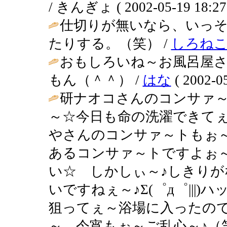
/ きんぎょ ( 2002-05-19 18:27
仕切りが無いなら、いっ
たりする。（笑） /
しろね
おもしろいね～お風呂屋さ
もん（＾＾） /
はな
( 2002-05
研ナオコさんのコンサァ～
～☆今日も命の洗濯できてぇ
やさんのコンサァ～トもぉ
あるコンサァ～トですよぉ
い☆ しかしぃ～♪しきり
いですねぇ～♪Σ(゜д゜|||)
狙ってぇ～浴場に入ったので
～、今宵もぉ～ご乱心～♪（笑＆