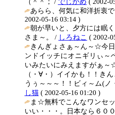
（＾＾； /
でじかめ
( 2002-05
あらら、何気に和洋折衷で
2002-05-16 03:14 )
朝が早いと、夕方には眠
さま～。 /
しろねこ
( 2002-05
きんぎょさぁ～ん～☆今日
ンドイッチにオニギリぃ～
いみたいにみえますがぁ～
（・∀・）イイかも！！き
うぅ～～～！！ビィ～ム(ノ・
し猫
( 2002-05-16 01:20 )
ま☆無料でこんなワンセ
いい・・・。日本なら６００