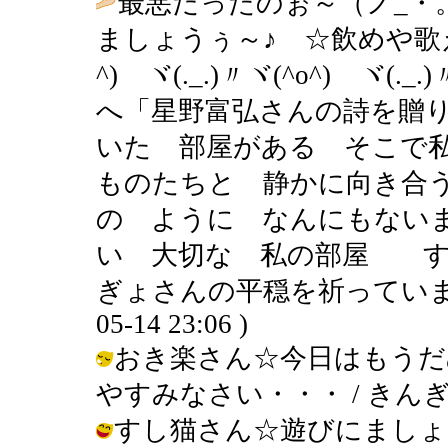
最悪だったのぉ～（ノ_・
ましょうぅ～♪ ☆飲めや歌
^)ゞヾ(._.)〃ヾ(^o^)ゞヾ
へ「星野富弘さんの詩を贈
いた 部屋がある そこで
ものたちと 静かに向き合
の ように なんにもない
い 大切な 私の部屋 す
ぎょさんの平穏を祈っています
05-14 23:06 )
おき楽さん☆今日はもうだ
やすみなさい・・・ / きんぎょ ( 2
すし猫さん☆遊びにましょ