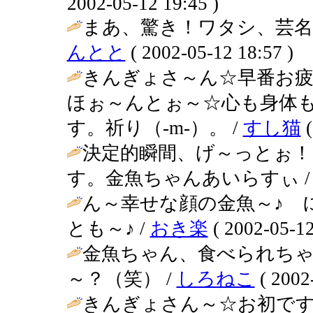
2002-05-12 19:45 )
まあ、驚き！ワタシ、芸名
んとと
( 2002-05-12 18:57 )
きんぎょさ～ん☆早番お疲
ほぉ～んとぉ～☆心も身体
す。祈り（-m-）。 /
すし猫
(
決定的瞬間、げ～っとぉ
す。金魚ちゃんあいらすぃ 
ん～幸せな顔の金魚～♪ 
とも～♪ /
おき楽
( 2002-05-12
金魚ちゃん、食べられち
～？（笑） /
しろねこ
( 2002
きんぎょさん～☆お初ですぅ