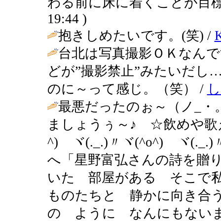
わる前に床に着くことが目標
19:44 )
抱きしめたいです。(笑) /
台北は写真撮影ＯＫなんで
どが”撮影禁止”みたいだし
のに～って感じ。（笑） /
し
最悪だったのぉ～（ノ_・
ましょうぅ～♪ ☆飲めや歌
^)ゞヾ(._.)〃ヾ(^o^)ゞヾ
へ「星野富弘さんの詩を贈
いた 部屋がある そこで
ものたちと 静かに向き合
の ように なんにもない