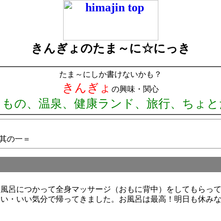
きんぎょのたま～に☆にっき
たま～にしか書けないかも？
きんぎょ
の興味・関心
りもの、温泉、健康ランド、旅行、ちょと
其の一＝
お風呂につかって全身マッサージ（おもに背中）をしてもらっ
よい・いい気分で帰ってきました。お風呂は最高！明日も休み