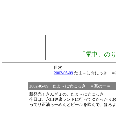
「電車、の
目次
2002-05-09
たま～に☆にっき ＝
2002-05-09 たま～に☆にっき ＝其の一＝
新発売！きんぎょの、たま～に☆にっき
今日は、永山健康ランドに行ってゆたったり
ってり正油らーめんとビールを飲んで、ほろ