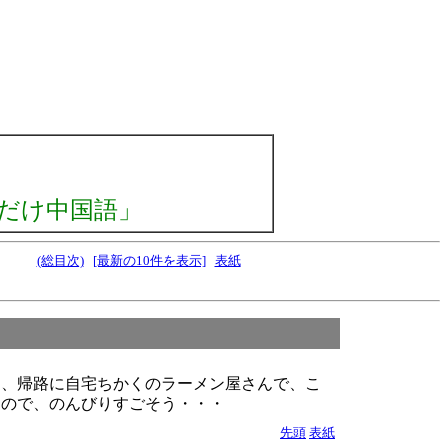
だけ中国語」
(総目次)
[最新の10件を表示]
表紙
て、帰路に自宅ちかくのラーメン屋さんで、こ
なので、のんびりすごそう・・・
先頭
表紙