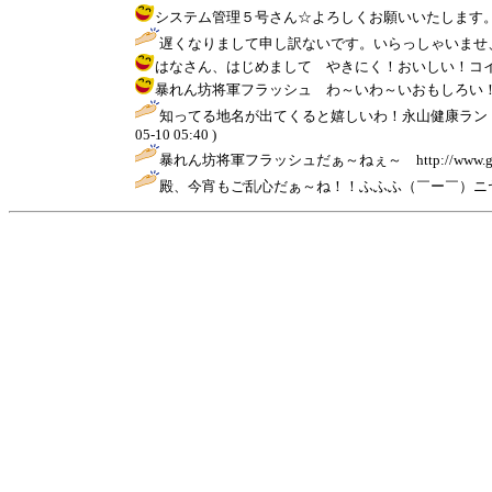
システム管理５号さん☆よろしくお願いいたします。 / きんぎょ 
遅くなりまして申し訳ないです。いらっしゃいませ
はなさん、はじめまして やきにく！おいしい！コインゲーム！は
暴れん坊将軍フラッシュ わ～いわ～いおもしろい！！ ネタは光
知ってる地名が出てくると嬉しいわ！永山健康ラン
05-10 05:40 )
暴れん坊将軍フラッシュだぁ～ねぇ～ http://www.geocities.c
殿、今宵もご乱心だぁ～ね！！ふふふ（￣ー￣）ニヤ