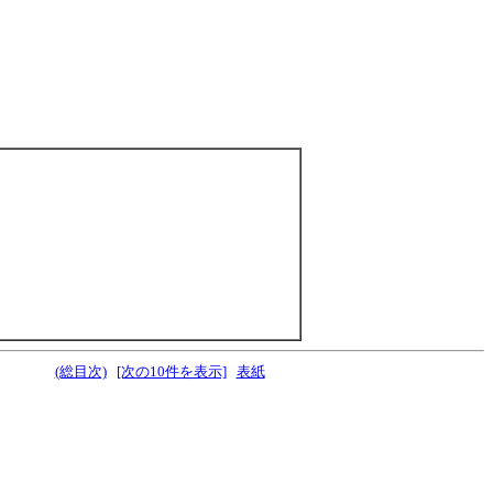
(総目次)
[次の10件を表示]
表紙