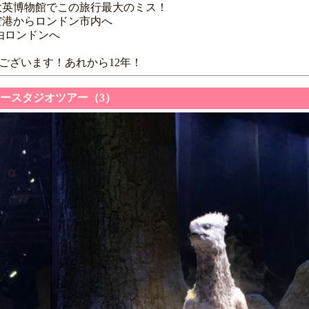
日目 大英博物館でこの旅行最大のミス！
日目 空港からロンドン市内へ
港経由ロンドンへ
ございます！あれから12年！
ーポッタースタジオツアー（3）