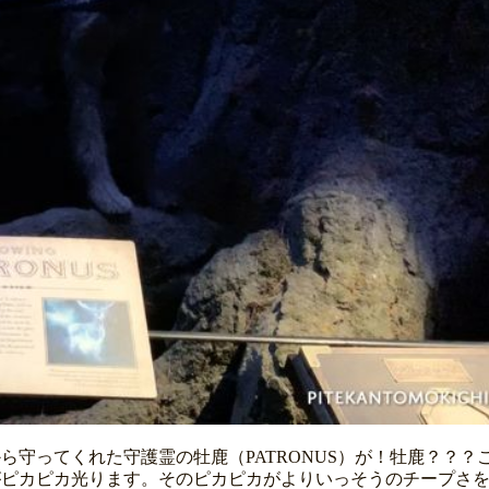
ら守ってくれた守護霊の牡鹿（PATRONUS）が！牡鹿？？
がピカピカ光ります。そのピカピカがよりいっそうのチープさ