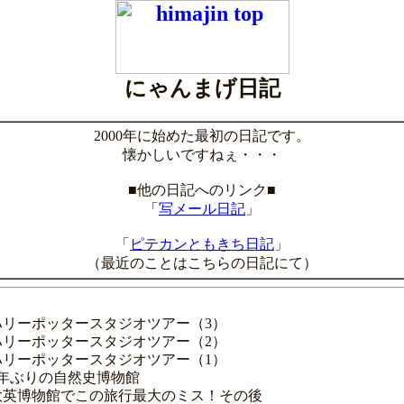
にゃんまげ日記
2000年に始めた最初の日記です。
懐かしいですねぇ・・・
■他の日記へのリンク■
「
写メール日記
」
「
ピテカンともきち日記
」
（最近のことはこちらの日記にて）
日目 ハリーポッタースタジオツアー（3）
日目 ハリーポッタースタジオツアー（2）
日目 ハリーポッタースタジオツアー（1）
目 7年ぶりの自然史博物館
1日目 大英博物館でこの旅行最大のミス！その後