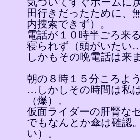
気づいてすぐホームに
田行きだったために、
内捜索できず）。
電話が１０時半ごろ来
寝られず（頭がいたい
しかもその晩電話は来
朝の８時１５分ころよ
…しかしその時間は私
（爆）。
仮面ライダーの肝腎な
でもなんとか傘は確認
い）。