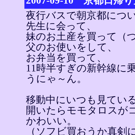
2007-09-10 京都日
夜行バスで朝京都につ
先生に会って、
妹のお土産を買って（
父のお使いをして、
お弁当を買って、
11時半すぎの新幹線に
うにゃ～ん。
移動中にいつも見てい
開いたらモモタロスが
かわいい。
（ソフビ買おうか真剣